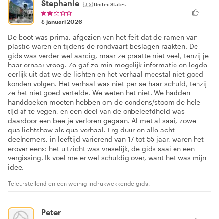
Stephanie
🇺🇸
United States
8 januari 2026
De boot was prima, afgezien van het feit dat de ramen van
plastic waren en tijdens de rondvaart beslagen raakten. De
gids was verder wel aardig, maar ze praatte niet veel, tenzij je
haar ernaar vroeg. Ze gaf zo min mogelijk informatie en legde
eerlijk uit dat we de lichten en het verhaal meestal niet goed
konden volgen. Het verhaal was niet per se haar schuld, tenzij
ze het niet goed vertelde. We weten het niet. We hadden
handdoeken moeten hebben om de condens/stoom de hele
tijd af te vegen, en een deel van de onbeleefdheid was
daardoor een beetje verloren gegaan. Al met al saai, zowel
qua lichtshow als qua verhaal. Erg duur en alle acht
deelnemers, in leeftijd variërend van 17 tot 55 jaar, waren het
erover eens: het uitzicht was vreselijk, de gids saai en een
vergissing. Ik voel me er wel schuldig over, want het was mijn
idee.
Teleurstellend en een weinig indrukwekkende gids.
Peter