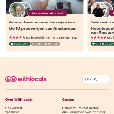
Kies jouw favoriete local
Geniet van Amsterdam met een host van jouw keuze
Geniet van Amste
De 10 proeverijen van Amsterdam
Hoogtepunt
van Amste
•
•
187 beoordelingen
€105.99
pp
3 uur
689 
FOOD TOUR
DIRECT BEVESTIGD
CITY HIGHLIG
EUR (€)
Over Withlocals
Gasten
Ons verhaal
Helpcentrum voor gasten
Vacatures
Annuleringsvoorwaarden voor