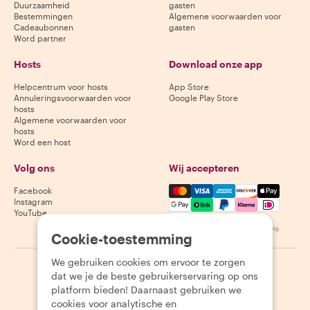
Duurzaamheid
gasten
Bestemmingen
Algemene voorwaarden voor
Cadeaubonnen
gasten
Word partner
Hosts
Download onze app
Helpcentrum voor hosts
App Store
Annuleringsvoorwaarden voor
Google Play Store
hosts
Algemene voorwaarden voor
hosts
Word een host
Volg ons
Wij accepteren
Mastercard, Visa, Amex, Di
Facebook
Instagram
YouTube
Beschikbaarheid varieert per bestemming
Cookie-toestemming
We gebruiken cookies om ervoor te zorgen
©
2026
Withlocals.com
|
Privacybeleid
|
Cookies
|
Sitemap
dat we je de beste gebruikerservaring op ons
platform bieden! Daarnaast gebruiken we
cookies voor analytische en