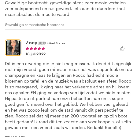
Geweldige boottocht, geweldige sfeer, zeer mooie verhalen,
zeer ontspannend en rustgevend. Iets aan de duurdere kant
maar absoluut de moeite waard.
Geweldige romantische boottocht
Zoey
🇺🇸
United States
18 juli 2022
Dit is een ervaring die je niet mag missen. Ik deed dit eigenlijk
met mijn vriend, geen minnaar, maar het was super leuk om de
champagne en kaas te krijgen en Rocco had echt mooie
bloemen op tafel, en de muziek was absoluut een sfeer. Rocco
is zo meegaand, ik ging naar het verkeerde adres en hij kwam
ons ophalen EN ging na verloop van tijd zodat we niets misten.
Hij paste de rit perfect aan onze behoeften aan en is super
goed geïnformeerd over het gebied. We hebben veel geleerd
en het was zoooo leuk om de stad vanuit dit perspectief te
zien. Rocco zei dat hij meer dan 200 voorstellen op zijn boot
heeft gedaan! Ik raad dit ten zeerste aan voor koppels, of zelfs
gewoon met een vriend zoals wij deden. Bedankt Roco!! :)