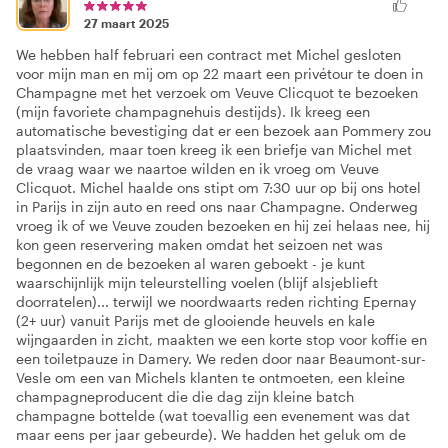
27 maart 2025
We hebben half februari een contract met Michel gesloten
voor mijn man en mij om op 22 maart een privétour te doen in
Champagne met het verzoek om Veuve Clicquot te bezoeken
(mijn favoriete champagnehuis destijds). Ik kreeg een
automatische bevestiging dat er een bezoek aan Pommery zou
plaatsvinden, maar toen kreeg ik een briefje van Michel met
de vraag waar we naartoe wilden en ik vroeg om Veuve
Clicquot. Michel haalde ons stipt om 7:30 uur op bij ons hotel
in Parijs in zijn auto en reed ons naar Champagne. Onderweg
vroeg ik of we Veuve zouden bezoeken en hij zei helaas nee, hij
kon geen reservering maken omdat het seizoen net was
begonnen en de bezoeken al waren geboekt - je kunt
waarschijnlijk mijn teleurstelling voelen (blijf alsjeblieft
doorratelen)... terwijl we noordwaarts reden richting Epernay
(2+ uur) vanuit Parijs met de glooiende heuvels en kale
wijngaarden in zicht, maakten we een korte stop voor koffie en
een toiletpauze in Damery. We reden door naar Beaumont-sur-
Vesle om een van Michels klanten te ontmoeten, een kleine
champagneproducent die die dag zijn kleine batch
champagne bottelde (wat toevallig een evenement was dat
maar eens per jaar gebeurde). We hadden het geluk om de