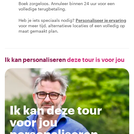
Boek zorgeloos. Annuleer binnen 24 uur voor een
volledige terugbetaling.
Heb je iets speciaals nodig?
Personaliseer je ervaring
voor meer tijd, alternatieve locaties of een volledig op
maat gemaakt plan.
Ik kan personaliseren
deze tour is voor jou
Ik kan deze tour
voor jou
personaliseren