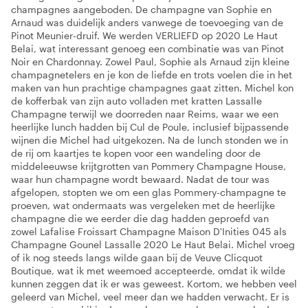
champagnes aangeboden. De champagne van Sophie en
Arnaud was duidelijk anders vanwege de toevoeging van de
Pinot Meunier-druif. We werden VERLIEFD op 2020 Le Haut
Belai, wat interessant genoeg een combinatie was van Pinot
Noir en Chardonnay. Zowel Paul, Sophie als Arnaud zijn kleine
champagnetelers en je kon de liefde en trots voelen die in het
maken van hun prachtige champagnes gaat zitten. Michel kon
de kofferbak van zijn auto volladen met kratten Lassalle
Champagne terwijl we doorreden naar Reims, waar we een
heerlijke lunch hadden bij Cul de Poule, inclusief bijpassende
wijnen die Michel had uitgekozen. Na de lunch stonden we in
de rij om kaartjes te kopen voor een wandeling door de
middeleeuwse krijtgrotten van Pommery Champagne House,
waar hun champagne wordt bewaard. Nadat de tour was
afgelopen, stopten we om een glas Pommery-champagne te
proeven, wat ondermaats was vergeleken met de heerlijke
champagne die we eerder die dag hadden geproefd van
zowel Lafalise Froissart Champagne Maison D'Inities 045 als
Champagne Gounel Lassalle 2020 Le Haut Belai. Michel vroeg
of ik nog steeds langs wilde gaan bij de Veuve Clicquot
Boutique, wat ik met weemoed accepteerde, omdat ik wilde
kunnen zeggen dat ik er was geweest. Kortom, we hebben veel
geleerd van Michel, veel meer dan we hadden verwacht. Er is