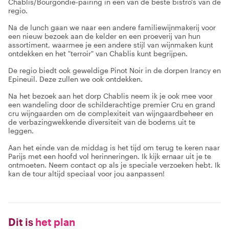
Chablis/Bourgondië-pairing in een van de beste bistro's van de
regio.
Na de lunch gaan we naar een andere familiewijnmakerij voor
een nieuw bezoek aan de kelder en een proeverij van hun
assortiment, waarmee je een andere stijl van wijnmaken kunt
ontdekken en het "terroir" van Chablis kunt begrijpen.
De regio biedt ook geweldige Pinot Noir in de dorpen Irancy en
Epineuil. Deze zullen we ook ontdekken.
Na het bezoek aan het dorp Chablis neem ik je ook mee voor
een wandeling door de schilderachtige premier Cru en grand
cru wijngaarden om de complexiteit van wijngaardbeheer en
de verbazingwekkende diversiteit van de bodems uit te
leggen.
Aan het einde van de middag is het tijd om terug te keren naar
Parijs met een hoofd vol herinneringen. Ik kijk ernaar uit je te
ontmoeten. Neem contact op als je speciale verzoeken hebt. Ik
kan de tour altijd speciaal voor jou aanpassen!
Dit is
het plan