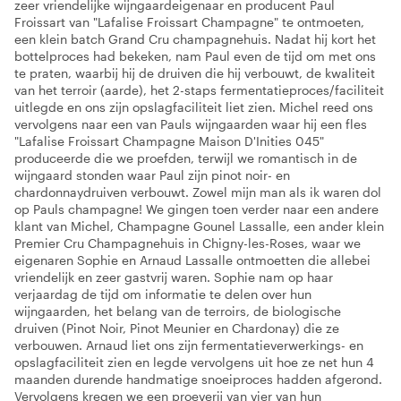
zeer vriendelijke wijngaardeigenaar en producent Paul
Froissart van "Lafalise Froissart Champagne" te ontmoeten,
een klein batch Grand Cru champagnehuis. Nadat hij kort het
bottelproces had bekeken, nam Paul even de tijd om met ons
te praten, waarbij hij de druiven die hij verbouwt, de kwaliteit
van het terroir (aarde), het 2-staps fermentatieproces/faciliteit
uitlegde en ons zijn opslagfaciliteit liet zien. Michel reed ons
vervolgens naar een van Pauls wijngaarden waar hij een fles
"Lafalise Froissart Champagne Maison D'Inities 045"
produceerde die we proefden, terwijl we romantisch in de
wijngaard stonden waar Paul zijn pinot noir- en
chardonnaydruiven verbouwt. Zowel mijn man als ik waren dol
op Pauls champagne! We gingen toen verder naar een andere
klant van Michel, Champagne Gounel Lassalle, een ander klein
Premier Cru Champagnehuis in Chigny-les-Roses, waar we
eigenaren Sophie en Arnaud Lassalle ontmoetten die allebei
vriendelijk en zeer gastvrij waren. Sophie nam op haar
verjaardag de tijd om informatie te delen over hun
wijngaarden, het belang van de terroirs, de biologische
druiven (Pinot Noir, Pinot Meunier en Chardonay) die ze
verbouwen. Arnaud liet ons zijn fermentatieverwerkings- en
opslagfaciliteit zien en legde vervolgens uit hoe ze net hun 4
maanden durende handmatige snoeiproces hadden afgerond.
Vervolgens kregen we een proeverij van vier van hun