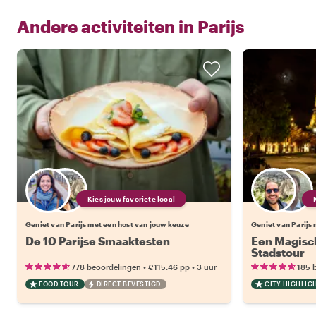
Andere activiteiten in
Parijs
Kies jouw favoriete local
Geniet van Parijs met een host van jouw keuze
Geniet van Parijs
De 10 Parijse Smaaktesten
Een Magisch
Stadstour
•
•
778 beoordelingen
€115.46
pp
3 uur
185 
FOOD TOUR
DIRECT BEVESTIGD
CITY HIGHLIG