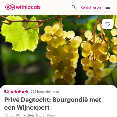
Registreren
5,0
262 beoordelingen
Privé Dagtocht: Bourgondië met
een Wijnexpert
10 uur
Wine Beer Tours
Paris