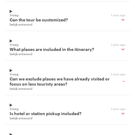
Vraag
1 year ago
Can the tour be customized?
bekijk antwoord
Vraag
1 year ago
What places are included in the itinerary?
bekijk antwoord
Vraag
1 year ago
Can we exclude places we have already visited or
focus on less touristy areas?
bekijk antwoord
Vraag
1 year ago
Is hotel or station pickup included?
bekijk antwoord