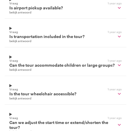
Vraag
1 year ago
Is airport pickup available?
bekijk antwoord
Vraag
1 year ago
Is transportation included in the tour?
bekijk antwoord
Vraag
1 year ago
Can the tour accommodate children or large groups?
bekijk antwoord
Vraag
1 year ago
Is the tour wheelchair accessible?
bekijk antwoord
Vraag
1 year ago
Can we adjust the start time or extend/shorten the
tour?