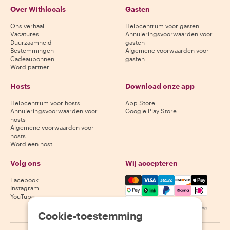
Over Withlocals
Gasten
Ons verhaal
Helpcentrum voor gasten
Vacatures
Annuleringsvoorwaarden voor
Duurzaamheid
gasten
Bestemmingen
Algemene voorwaarden voor
Cadeaubonnen
gasten
Word partner
Hosts
Download onze app
Helpcentrum voor hosts
App Store
Annuleringsvoorwaarden voor
Google Play Store
hosts
Algemene voorwaarden voor
hosts
Word een host
Volg ons
Wij accepteren
Mastercard, Visa, Amex, Di
Facebook
Instagram
YouTube
Beschikbaarheid varieert per bestemming
Cookie-toestemming