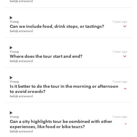
bekijk antwoord
Vraag
1 year ago
Can we include food, drink stops, or tastings?
bekijk antwoord
Vraag
1 year ago
Where does the tour start and end?
bekijk antwoord
Vraag
1 year ago
Is it better to do the tour in the morning or afternoon
to avoid crowds?
bekijk antwoord
Vraag
1 year ago
Can a city highlights tour be combined with other
experiences, like food or bike tours?
bekijk antwoord