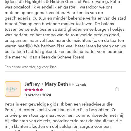
tijdens de Highlights & Hidden Gems of Pisa-ervaring. Petra
was ongelooflijk vriendelijk en gastvrij, waardoor we ons
meteen op ons gemak voelden. Haar kennis van de
geschiedenis, cultuur en minder bekende verhalen van de stad
bracht Pisa op een boeiende manier tot leven. De balans
tussen beroemde bezienswaardigheden en verborgen hoekjes
was perfect, en het tempo van de tour voelde precies goed,
ontspannen maar vol fascinerende inzichten. (… en de taarten
waren heerlijk) We hebben Pisa veel beter leren kennen dan we
ooit alleen hadden gekund. Een echte aanrader voor iedereen
die meer wil dan alleen de Scheve Toren!
Een echte waardering voor Pisa
Jeffrey + Mary Beth
🇨🇦
Canada
9 oktober 2024
Petra is een geweldige gids. Ik ben een reisadviseur die
Petra's diensten zocht voor klanten die Pisa bezochten. Ze
ontwierp een tour op maat voor hen, communiceerde met mij
bij elke stap van de reis, coördineerde met de chauffeurs die
mijn klanten afzetten en ophaalden en zorgde voor een