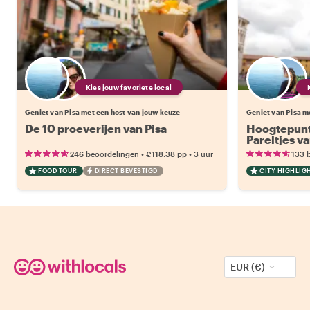
Kies jouw favoriete local
Geniet van Pisa met een host van jouw keuze
Geniet van Pisa m
De 10 proeverijen van Pisa
Hoogtepunt
Pareltjes va
•
•
246 beoordelingen
€118.38
pp
3 uur
133 
FOOD TOUR
DIRECT BEVESTIGD
CITY HIGHLIG
EUR (€)