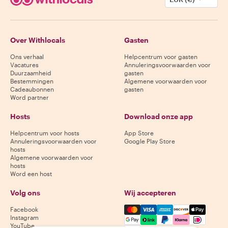
Over Withlocals
Gasten
Ons verhaal
Helpcentrum voor gasten
Vacatures
Annuleringsvoorwaarden voor
Duurzaamheid
gasten
Bestemmingen
Algemene voorwaarden voor
Cadeaubonnen
gasten
Word partner
Hosts
Download onze app
Helpcentrum voor hosts
App Store
Annuleringsvoorwaarden voor
Google Play Store
hosts
Algemene voorwaarden voor
hosts
Word een host
Volg ons
Wij accepteren
Mastercard, Visa, Amex, Di
Facebook
Instagram
YouTube