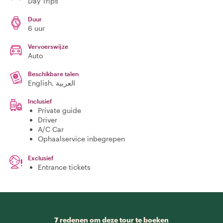
Day Trips
Duur
6 uur
Vervoerswijze
Auto
Beschikbare talen
English, العربية
Inclusief
Private guide
Driver
A/C Car
Ophaalservice inbegrepen
Exclusief
Entrance tickets
7 redenen om deze tour te boeken