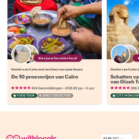
Kies jouw favoriete local
Geniet van Cairo met een host van jouw keuze
Geniet van Cairo 
De 10 proeverijen van Caïro
Schatten va
van Gizeh T
•
•
424 beoordelingen
€58.82
pp
3 uur
286 
FOOD TOUR
DIRECT BEVESTIGD
CITY HIGHLIG
EUR (€)