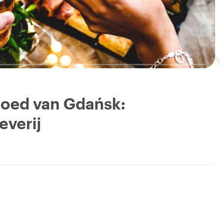
fgoed van Gdańsk:
everij