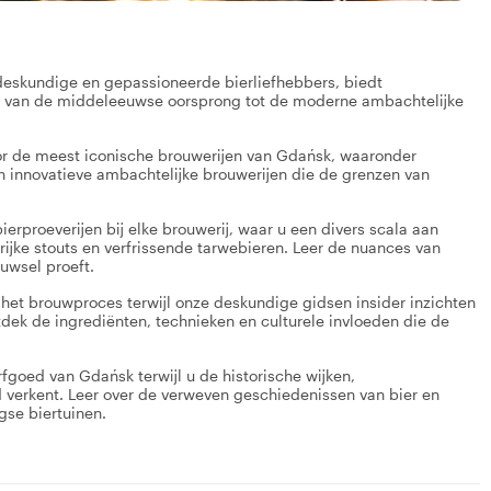
deskundige en gepassioneerde bierliefhebbers, biedt
k, van de middeleeuwse oorsprong tot de moderne ambachtelijke
or de meest iconische brouwerijen van Gdańsk, waaronder
n innovatieve ambachtelijke brouwerijen die de grenzen van
erproeverijen bij elke brouwerij, waar u een divers scala aan
t rijke stouts en verfrissende tarwebieren. Leer de nuances van
uwsel proeft.
n het brouwproces terwijl onze deskundige gidsen insider inzichten
dek de ingrediënten, technieken en culturele invloeden die de
rfgoed van Gdańsk terwijl u de historische wijken,
 verkent. Leer over de verweven geschiedenissen van bier en
se biertuinen.