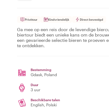
Privétour
Kindvriendelijk
Direct bevestigd
Ga mee op een reis door de levendige bierc
biertour biedt een unieke kans om de brouwe
een gevarieerde selectie bieren te proeven 
te ontdekken.
Bestemming
Gdask
, Poland
Duur
3 uur
Beschikbare talen
English, Polski