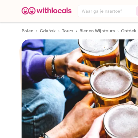
Waar ga je naartoe?
Polen
›
Gdańsk
›
Tours
›
Bier en Wijntours
›