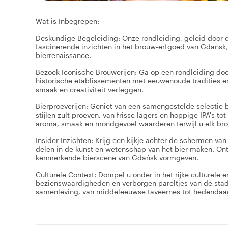
Wat is Inbegrepen:
Deskundige Begeleiding: Onze rondleiding, geleid door 
fascinerende inzichten in het brouw-erfgoed van Gdańs
bierrenaissance.
Bezoek Iconische Brouwerijen: Ga op een rondleiding do
historische etablissementen met eeuwenoude tradities e
smaak en creativiteit verleggen.
Bierproeverijen: Geniet van een samengestelde selectie bi
stijlen zult proeven, van frisse lagers en hoppige IPA's to
aroma, smaak en mondgevoel waarderen terwijl u elk bro
Insider Inzichten: Krijg een kijkje achter de schermen va
delen in de kunst en wetenschap van het bier maken. Ont
kenmerkende bierscene van Gdańsk vormgeven.
Culturele Context: Dompel u onder in het rijke culturele e
bezienswaardigheden en verborgen pareltjes van de stad
samenleving, van middeleeuwse taveernes tot hedendaag