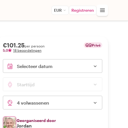
EUR
Registreren
€101.25
Privé
per persoon
5,0
18 beoordelingen
Selecteer datum
Starttijd
4 volwassenen
Georganiseerd door
Jordan