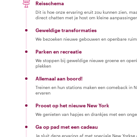
Reisschema
Dit is hoe onze ervaring eruit zou kunnen zien, maar
direct chatten met je host om kleine aanpassingen
Geweldige transformaties
We bezoeken nieuwe gebouwen en openbare ruimtes
Parken en recreatie
We stoppen bij geweldige nieuwe groene en open
plekken
Allemaal aan boord!
Treinen en hun stations maken een comeback in N
ervaren
Proost op het nieuwe New York
We genieten van hapjes en drankjes met een onge
Ga op pad met een cadeau
Je sluit deze ervaring af met speciale New Yorkse