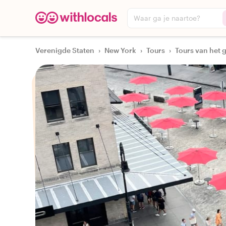
Waar ga je naartoe?
Verenigde Staten
›
New York
›
Tours
›
Tours van het 