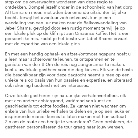
stop om de onverwachte wonderen van deze regio te
ontdekken. Dompel jezelf onder in de schoonheid van het dorp
Al Hamra en meer, met adembenemende uitzichten bij elke
bocht. Terwijl het avontuur zich ontvouwt, kun je een
wandeling van een uur maken naar de Balkonwandeling van
Jebel Shams, gevolgd door een rustig moment terwijl je op
een lokale plek op de klif nipt aan Omaanse koffie. Het is een
persoonlijke reis, zodat je het beste van Jabel Shams ervaart
met de expertise van een lokale gids.
En met een handig ophaal- en afzet-/ontmoetingspunt hoeft u
alleen maar achterover te leunen, te ontspannen en te
genieten van de rit! Om de reis nog aangenamer te maken,
kunt u uw lokale gastheer voor die dag kiezen. Elk van de hosts
die beschikbaar zijn voor deze dagtocht neemt u mee op een
unieke reis op basis van hun passies en expertise, en uiteraard
ook rekening houdend met uw interesses.
Onze lokale gastheren zijn natuurlijke verhalenvertellers, elk
met een andere achtergrond, variërend van kunst en
geschiedenis tot echte foodies. Ze kunnen niet wachten om
enkele van hun unieke verhalen te delen en je op een leuke en
inspirerende manier kennis te laten maken met hun cultuur!
Zin om de route een beetje te veranderen? Geen probleem, de
gastheren personaliseren de tour graag naar jouw wensen.