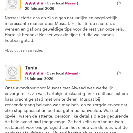
(Over local
Nasser
)
20 februari 2026
Nasser leidde ons op zijn eigen natuurlijke en ongelooflijk
interessante manier door Muscat. Hij luisterde naar onze
wensen en gaf ons geweldige tips voor de rest van onze reis.
Hartelijk bedankt Nasser voor de fijne tijd die we samen
hebben gehad.
Absoluut een aanrader.
Tania
(Over local
Alwaad
)
18 februari 2026
Onze avondtour door Muscat met Alwaad was werkelijk
onvergetelijk. Ze was hartelijk, deskundig en zo enthousiast om
haar prachtige stad met ons te delen. Muscat bij
zonsondergang beleven was magisch, en ze zorgde ervoor dat
elke stop speciaal en perfect getimed aanvoelde. Wat echt
opviel, waren de attente, persoonlijke details die ze gedurende
de hele avond had toegevoegd. Ze had zelfs een fantastisch
restaurant voor ons geregeld aan het einde van de tour, wat de
perfecte afsluiting was. Alwaad heeft zich buitengewoon