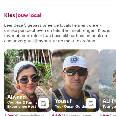
Kies
jouw local
Leer deze 5 gepassioneerde locals kennen, die elk
unieke perspectieven en talenten meebrengen. Kies je
favoriet, controleer hun beschikbaarheid en boek om
een onvergetelijk avontuur op maat te creëren.
Alwaad
Yousuf
ALI 
Couples & Family
Experience Host
Your Oman Guide
Tour gu
4,9
20 beoordelingen
4,8
31 beoordelingen
4,8
9 b