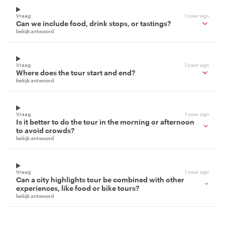
Vraag
1 year ago
Can we include food, drink stops, or tastings?
bekijk antwoord
Vraag
1 year ago
Where does the tour start and end?
bekijk antwoord
Vraag
1 year ago
Is it better to do the tour in the morning or afternoon
to avoid crowds?
bekijk antwoord
Vraag
1 year ago
Can a city highlights tour be combined with other
experiences, like food or bike tours?
bekijk antwoord