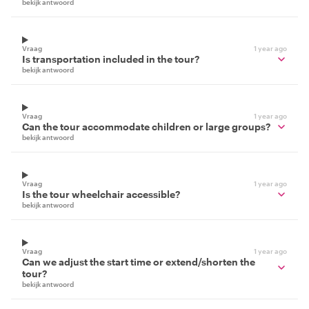
bekijk antwoord
Vraag
1 year ago
Is transportation included in the tour?
bekijk antwoord
Vraag
1 year ago
Can the tour accommodate children or large groups?
bekijk antwoord
Vraag
1 year ago
Is the tour wheelchair accessible?
bekijk antwoord
Vraag
1 year ago
Can we adjust the start time or extend/shorten the
tour?
bekijk antwoord