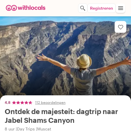
Registreren
4,8
112 beoordelingen
Ontdek de majesteit: dagtrip naar
Jabel Shams Canyon
8 uur
Day Trips
Muscat