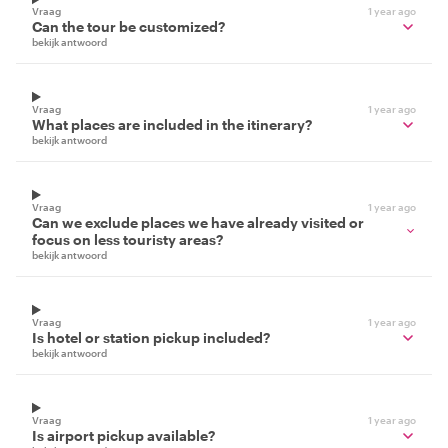
Vraag
1 year ago
Can the tour be customized?
bekijk antwoord
Vraag
1 year ago
What places are included in the itinerary?
bekijk antwoord
Vraag
1 year ago
Can we exclude places we have already visited or
focus on less touristy areas?
bekijk antwoord
Vraag
1 year ago
Is hotel or station pickup included?
bekijk antwoord
Vraag
1 year ago
Is airport pickup available?