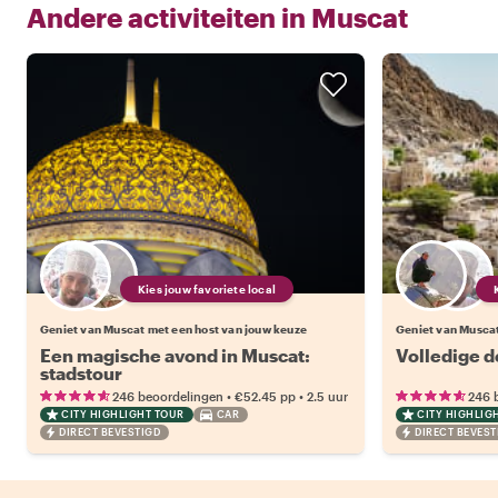
Andere activiteiten in
Muscat
Kies jouw favoriete local
Geniet van Muscat met een host van jouw keuze
Geniet van Muscat
Een magische avond in Muscat:
Volledige d
stadstour
•
•
246 beoordelingen
€52.45
pp
2.5 uur
246 
CITY HIGHLIGHT TOUR
CAR
CITY HIGHLIG
DIRECT BEVESTIGD
DIRECT BEVEST