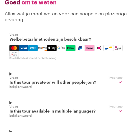
Goed
om te weten
Alles wat je moet weten voor een soepele en plezierige
ervaring.
Vraag
Welke betaalmethoden zijn beschikbaar?
Mastercard, Visa, Amex, Discover, Apple Pay, Google Pay
Beschikbaarheid varieert per bestemming
Vraag
1 year ago
Is this tour private or will other people join?
bekijk antwoord
Vraag
1 year ago
Is this tour available in multiple languages?
bekijk antwoord