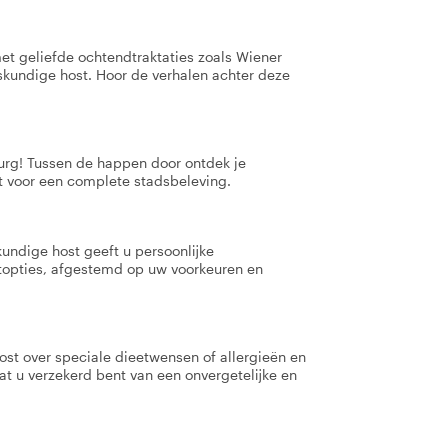
et geliefde ochtendtraktaties zoals Wiener
skundige host. Hoor de verhalen achter deze
burg! Tussen de happen door ontdek je
 voor een complete stadsbeleving.
kundige host geeft u persoonlijke
jtopties, afgestemd op uw voorkeuren en
host over speciale dieetwensen of allergieën en
t u verzekerd bent van een onvergetelijke en