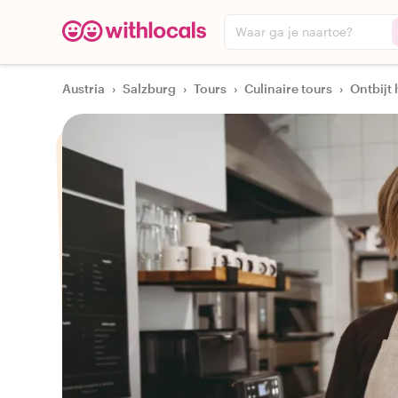
Waar ga je naartoe?
Austria
›
Salzburg
›
Tours
›
Culinaire tours
›
Ontbijt