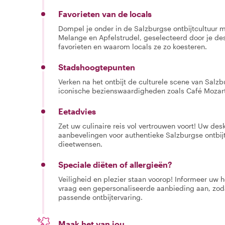
Favorieten van de locals
Dompel je onder in de Salzburgse ontbijtcultuur m
Melange en Apfelstrudel, geselecteerd door je de
favorieten en waarom locals ze zo koesteren.
Stadshoogtepunten
Verken na het ontbijt de culturele scene van Salz
iconische bezienswaardigheden zoals Café Mozart
Eetadvies
Zet uw culinaire reis vol vertrouwen voort! Uw des
aanbevelingen voor authentieke Salzburgse ontbi
dieetwensen.
Speciale diëten of allergieën?
Veiligheid en plezier staan voorop! Informeer uw 
vraag een gepersonaliseerde aanbieding aan, zoda
passende ontbijtervaring.
Maak het van jou