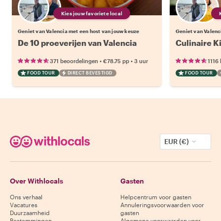
Kies jouw favoriete local
Geniet van Valencia met een host van jouw keuze
Geniet van Valenc
De 10 proeverijen van Valencia
Culinaire K
•
•
371 beoordelingen
€78.75
pp
3 uur
1116
FOOD TOUR
DIRECT BEVESTIGD
FOOD TOUR
EUR (€)
Over Withlocals
Gasten
Ons verhaal
Helpcentrum voor gasten
Vacatures
Annuleringsvoorwaarden voor
Duurzaamheid
gasten
Bestemmingen
Algemene voorwaarden voor