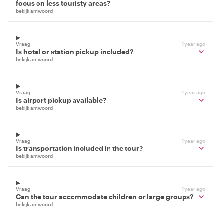
focus on less touristy areas?
bekijk antwoord
Vraag
1 year ago
Is hotel or station pickup included?
bekijk antwoord
Vraag
1 year ago
Is airport pickup available?
bekijk antwoord
Vraag
1 year ago
Is transportation included in the tour?
bekijk antwoord
Vraag
1 year ago
Can the tour accommodate children or large groups?
bekijk antwoord