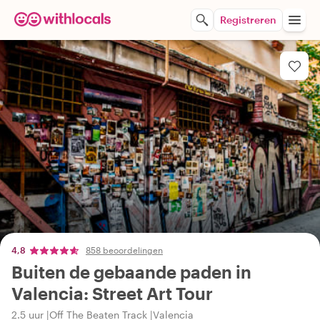
Registreren
4,8
858 beoordelingen
Buiten de gebaande paden in
Valencia: Street Art Tour
2.5 uur
Off The Beaten Track
Valencia