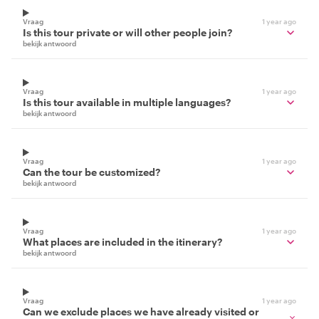
Vraag
1 year ago
Is this tour private or will other people join?
bekijk antwoord
Vraag
1 year ago
Is this tour available in multiple languages?
bekijk antwoord
Vraag
1 year ago
Can the tour be customized?
bekijk antwoord
Vraag
1 year ago
What places are included in the itinerary?
bekijk antwoord
Vraag
1 year ago
Can we exclude places we have already visited or