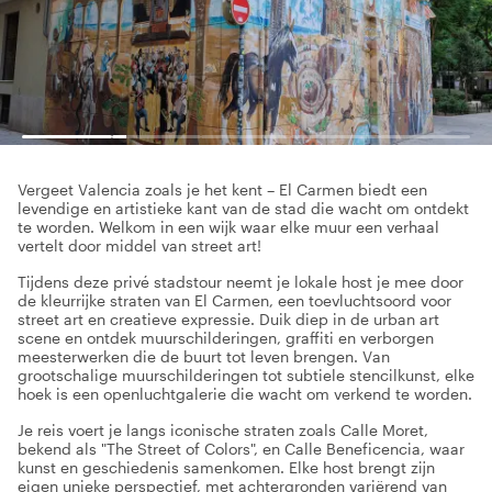
Vergeet Valencia zoals je het kent – El Carmen biedt een
levendige en artistieke kant van de stad die wacht om ontdekt
te worden. Welkom in een wijk waar elke muur een verhaal
vertelt door middel van street art!
Tijdens deze privé stadstour neemt je lokale host je mee door
de kleurrijke straten van El Carmen, een toevluchtsoord voor
street art en creatieve expressie. Duik diep in de urban art
scene en ontdek muurschilderingen, graffiti en verborgen
meesterwerken die de buurt tot leven brengen. Van
grootschalige muurschilderingen tot subtiele stencilkunst, elke
hoek is een openluchtgalerie die wacht om verkend te worden.
Je reis voert je langs iconische straten zoals Calle Moret,
bekend als "The Street of Colors", en Calle Beneficencia, waar
kunst en geschiedenis samenkomen. Elke host brengt zijn
eigen unieke perspectief, met achtergronden variërend van