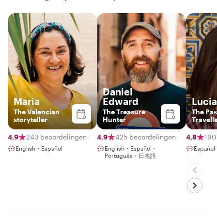
Daniel
Maria
Edward
Luci
The Valencian
The Treasure
The Pas
storyteller
Hunter
Travell
4,9
243 beoordelingen
4,9
425 beoordelingen
4,8
190
English・Español
English・Español・
Español
Português・日本語