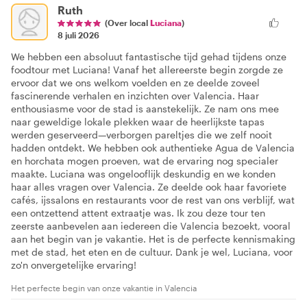
Ruth
(Over local
Luciana
)
8 juli 2026
We hebben een absoluut fantastische tijd gehad tijdens onze
foodtour met Luciana! Vanaf het allereerste begin zorgde ze
ervoor dat we ons welkom voelden en ze deelde zoveel
fascinerende verhalen en inzichten over Valencia. Haar
enthousiasme voor de stad is aanstekelijk. Ze nam ons mee
naar geweldige lokale plekken waar de heerlijkste tapas
werden geserveerd—verborgen pareltjes die we zelf nooit
hadden ontdekt. We hebben ook authentieke Agua de Valencia
en horchata mogen proeven, wat de ervaring nog specialer
maakte. Luciana was ongelooflijk deskundig en we konden
haar alles vragen over Valencia. Ze deelde ook haar favoriete
cafés, ijssalons en restaurants voor de rest van ons verblijf, wat
een ontzettend attent extraatje was. Ik zou deze tour ten
zeerste aanbevelen aan iedereen die Valencia bezoekt, vooral
aan het begin van je vakantie. Het is de perfecte kennismaking
met de stad, het eten en de cultuur. Dank je wel, Luciana, voor
zo'n onvergetelijke ervaring!
Het perfecte begin van onze vakantie in Valencia