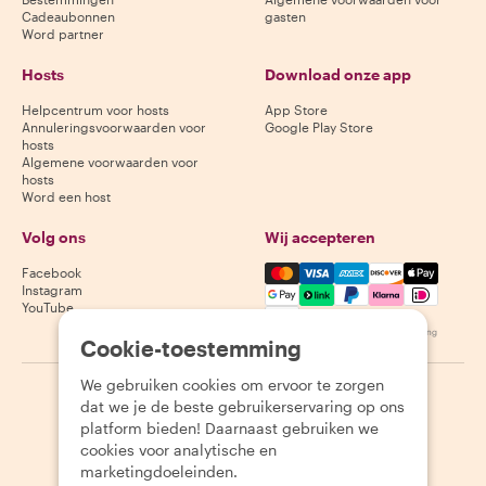
Cadeaubonnen
gasten
Word partner
Hosts
Download onze app
Helpcentrum voor hosts
App Store
Annuleringsvoorwaarden voor
Google Play Store
hosts
Algemene voorwaarden voor
hosts
Word een host
Volg ons
Wij accepteren
Mastercard, Visa, Amex, Di
Facebook
Instagram
YouTube
Beschikbaarheid varieert per bestemming
Cookie-toestemming
We gebruiken cookies om ervoor te zorgen
©
2026
Withlocals.com
|
Privacybeleid
|
Cookies
|
Sitemap
dat we je de beste gebruikerservaring op ons
platform bieden! Daarnaast gebruiken we
cookies voor analytische en
marketingdoeleinden.