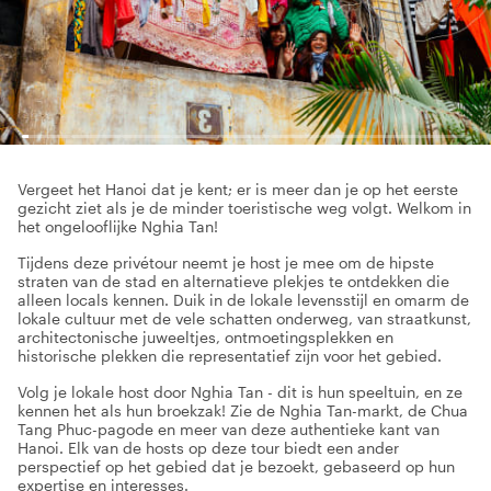
Vergeet het Hanoi dat je kent; er is meer dan je op het eerste
gezicht ziet als je de minder toeristische weg volgt. Welkom in
het ongelooflijke Nghia Tan!
Tijdens deze privétour neemt je host je mee om de hipste
straten van de stad en alternatieve plekjes te ontdekken die
alleen locals kennen. Duik in de lokale levensstijl en omarm de
lokale cultuur met de vele schatten onderweg, van straatkunst,
architectonische juweeltjes, ontmoetingsplekken en
historische plekken die representatief zijn voor het gebied.
Volg je lokale host door Nghia Tan - dit is hun speeltuin, en ze
kennen het als hun broekzak! Zie de Nghia Tan-markt, de Chua
Tang Phuc-pagode en meer van deze authentieke kant van
Hanoi. Elk van de hosts op deze tour biedt een ander
perspectief op het gebied dat je bezoekt, gebaseerd op hun
expertise en interesses.