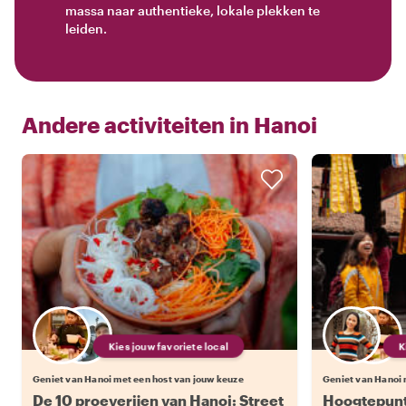
massa naar authentieke, lokale plekken te
leiden.
Andere activiteiten in
Hanoi
Kies jouw favoriete local
Geniet van Hanoi met een host van jouw keuze
Geniet van Hanoi 
De 10 proeverijen van Hanoi: Street
Hoogtepunt