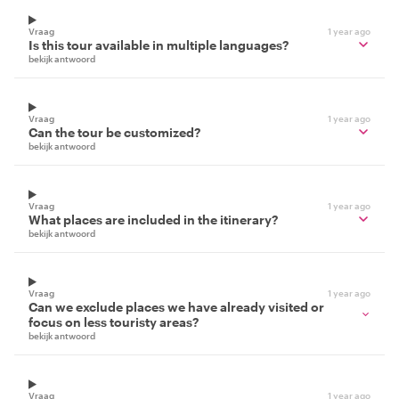
Vraag
1 year ago
Is this tour available in multiple languages?
bekijk antwoord
Vraag
1 year ago
Can the tour be customized?
bekijk antwoord
Vraag
1 year ago
What places are included in the itinerary?
bekijk antwoord
Vraag
1 year ago
Can we exclude places we have already visited or
focus on less touristy areas?
bekijk antwoord
Vraag
1 year ago