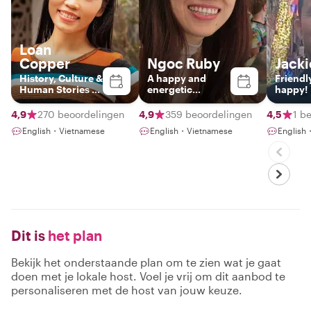
Loan
Copper
Ngoc Ruby
Jacki
History, Culture &
A happy and
Friendl
Human Stories of
energetic
happy!
Vietnam
Hanoian
4,9
270 beoordelingen
4,9
359 beoordelingen
4,5
1 b
English・Vietnamese
English・Vietnamese
English
Dit is
het plan
Bekijk het onderstaande plan om te zien wat je gaat
doen met je lokale host. Voel je vrij om dit aanbod te
personaliseren met de host van jouw keuze.