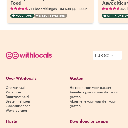
Food
Juweeltjes 
•
•
714 beoordelingen
€34.98
pp
3 uur
350 
FOOD TOUR
DIRECT BEVESTIGD
CITY HIGHLIG
EUR (€)
Over Withlocals
Gasten
Ons verhaal
Helpcentrum voor gasten
Vacatures
Annuleringsvoorwaarden voor
Duurzaamheid
gasten
Bestemmingen
Algemene voorwaarden voor
Cadeaubonnen
gasten
Word partner
Hosts
Download onze app