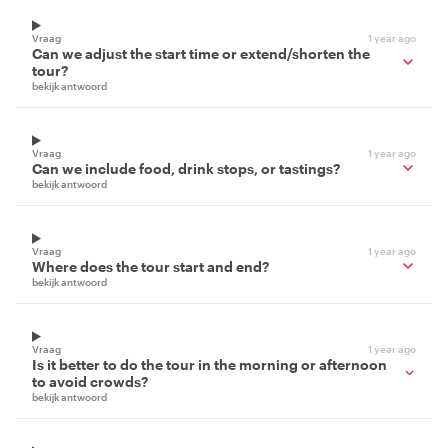
Vraag
1 year ago
Can we adjust the start time or extend/shorten the
tour?
bekijk antwoord
Vraag
1 year ago
Can we include food, drink stops, or tastings?
bekijk antwoord
Vraag
1 year ago
Where does the tour start and end?
bekijk antwoord
Vraag
1 year ago
Is it better to do the tour in the morning or afternoon
to avoid crowds?
bekijk antwoord