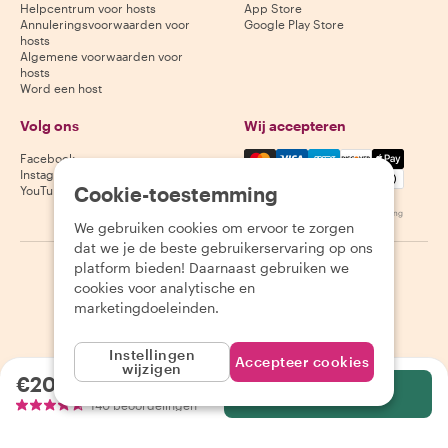
Helpcentrum voor hosts
App Store
Annuleringsvoorwaarden voor
Google Play Store
hosts
Algemene voorwaarden voor
hosts
Word een host
Volg ons
Wij accepteren
Mastercard, Visa, Amex, Di
Facebook
Instagram
Cookie-toestemming
YouTube
Beschikbaarheid varieert per bestemming
We gebruiken cookies om ervoor te zorgen
dat we je de beste gebruikerservaring op ons
platform bieden! Daarnaast gebruiken we
©
2026
Withlocals.com
|
Privacybeleid
|
Cookies
|
Sitemap
cookies voor analytische en
marketingdoeleinden.
Instellingen
Accepteer cookies
wijzigen
€20.44
per persoon
Selecteer
140 beoordelingen