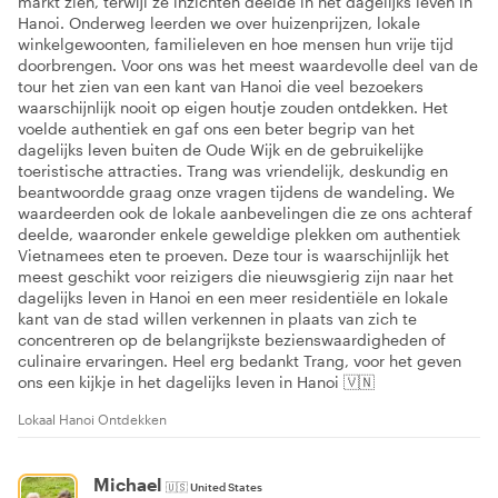
markt zien, terwijl ze inzichten deelde in het dagelijks leven in
Hanoi. Onderweg leerden we over huizenprijzen, lokale
winkelgewoonten, familieleven en hoe mensen hun vrije tijd
doorbrengen. Voor ons was het meest waardevolle deel van de
tour het zien van een kant van Hanoi die veel bezoekers
waarschijnlijk nooit op eigen houtje zouden ontdekken. Het
voelde authentiek en gaf ons een beter begrip van het
dagelijks leven buiten de Oude Wijk en de gebruikelijke
toeristische attracties. Trang was vriendelijk, deskundig en
beantwoordde graag onze vragen tijdens de wandeling. We
waardeerden ook de lokale aanbevelingen die ze ons achteraf
deelde, waaronder enkele geweldige plekken om authentiek
Vietnamees eten te proeven. Deze tour is waarschijnlijk het
meest geschikt voor reizigers die nieuwsgierig zijn naar het
dagelijks leven in Hanoi en een meer residentiële en lokale
kant van de stad willen verkennen in plaats van zich te
concentreren op de belangrijkste bezienswaardigheden of
culinaire ervaringen. Heel erg bedankt Trang, voor het geven
ons een kijkje in het dagelijks leven in Hanoi 🇻🇳
Lokaal Hanoi Ontdekken
Michael
🇺🇸
United States