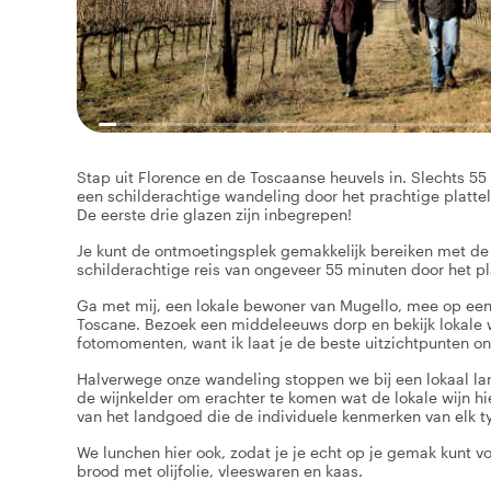
Stap uit Florence en de Toscaanse heuvels in. Slechts 55
een schilderachtige wandeling door het prachtige plattel
De eerste drie glazen zijn inbegrepen!
Je kunt de ontmoetingsplek gemakkelijk bereiken met de t
schilderachtige reis van ongeveer 55 minuten door het pl
Ga met mij, een lokale bewoner van Mugello, mee op een
Toscane. Bezoek een middeleeuws dorp en bekijk lokale w
fotomomenten, want ik laat je de beste uitzichtpunten o
Halverwege onze wandeling stoppen we bij een lokaal lan
de wijnkelder om erachter te komen wat de lokale wijn hie
van het landgoed die de individuele kenmerken van elk ty
We lunchen hier ook, zodat je je echt op je gemak kunt v
brood met olijfolie, vleeswaren en kaas.