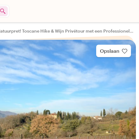
Natuurpret! Toscane Hike & Wijn Privétour met een Professionele Gids en een Wijnmaker.
Opslaan