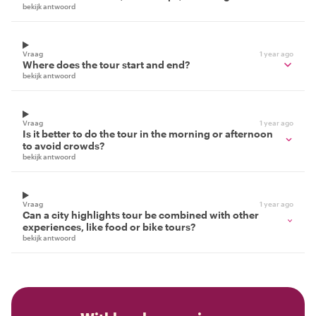
bekijk antwoord
Vraag
1 year ago
Where does the tour start and end?
bekijk antwoord
Vraag
1 year ago
Is it better to do the tour in the morning or afternoon
to avoid crowds?
bekijk antwoord
Vraag
1 year ago
Can a city highlights tour be combined with other
experiences, like food or bike tours?
bekijk antwoord