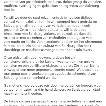
variërend van geschiedenis tot kunst, delen graag de verhalen,
tradities, overtuigingen, gebruiken en legendes van Salzburg
met je.
Terwijl we door de stad reizen, ontdek je hoe een tijdloos
verhaal van muziek en familie zijn stempel heeft gedrukt op
Salzburg, en zijn identiteit van verleden tot heden heeft
gevormd. Omarm de lokale cultuur terwijl je de oude
binnenstad van Salzburg verkent, en bezoek plekken die
resoneren met de echo's van melodieën en de geest van
veerkracht en liefde. Van historische abdijen tot het charmante
Mirabellplatz, zie hoe de cultuur van Salzburg elke hoek
doordringt en naadloos samengaat met het lokale leven.
Onze gidsen zijn geen gewone gidsen; het zijn
verhalenvertellers die niet kunnen wachten om hun unieke
verhalen en persoonlijke anekdotes te delen. Zin in een kleine
omweg of een meer gepersonaliseerde route? We passen de
tour graag aan je voorkeuren aan, zodat de schoonheid van
Salzburg jouw schoonheid wordt.
Ga met ons mee op deze reis door melodieën en bergen, waar
cultuur en muziek hand in hand dansen, en Salzburg een stad
maakt om te onthouden.
De lokale gidsen zijn natuurlijke verhalenvertellers, elk met een
andere achtergrond variërend van geschiedenis tot kunst. Ze