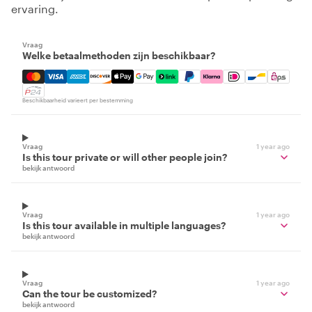
ervaring.
Vraag
Welke betaalmethoden zijn beschikbaar?
Mastercard, Visa, Amex, Discover, Apple Pay, Google Pay
Beschikbaarheid varieert per bestemming
Vraag
1 year ago
Is this tour private or will other people join?
bekijk antwoord
Vraag
1 year ago
Is this tour available in multiple languages?
bekijk antwoord
Vraag
1 year ago
Can the tour be customized?
bekijk antwoord