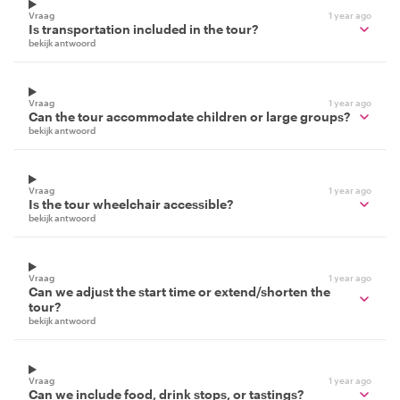
Vraag
1 year ago
Is transportation included in the tour?
bekijk antwoord
Vraag
1 year ago
Can the tour accommodate children or large groups?
bekijk antwoord
Vraag
1 year ago
Is the tour wheelchair accessible?
bekijk antwoord
Vraag
1 year ago
Can we adjust the start time or extend/shorten the
tour?
bekijk antwoord
Vraag
1 year ago
Can we include food, drink stops, or tastings?