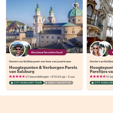
Kies jouw favoriete local
Geniet van Salzburg met een host van jouw keuze
Geniet van Salzbu
Hoogtepunten & Verborgen Parels
Hoogtepunt
van Salzburg
Pareltjes va
een bezoek 
•
•
57 beoordelingen
€73.53
pp
3 uur
51 b
CITY HIGHLIGHT TOUR
DIRECT BEVESTIGD
CITY HIGHLIG