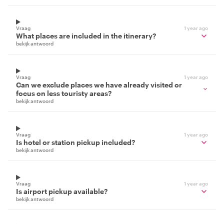
Vraag
1 year ago
What places are included in the itinerary?
bekijk antwoord
Vraag
1 year ago
Can we exclude places we have already visited or
focus on less touristy areas?
bekijk antwoord
Vraag
1 year ago
Is hotel or station pickup included?
bekijk antwoord
Vraag
1 year ago
Is airport pickup available?
bekijk antwoord