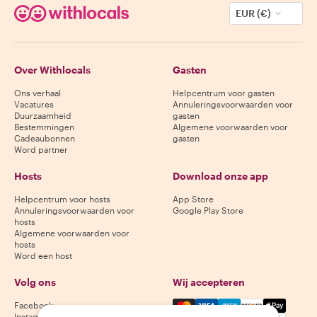
EUR (€)
Over Withlocals
Gasten
Ons verhaal
Helpcentrum voor gasten
Vacatures
Annuleringsvoorwaarden voor
Duurzaamheid
gasten
Bestemmingen
Algemene voorwaarden voor
Cadeaubonnen
gasten
Word partner
Hosts
Download onze app
Helpcentrum voor hosts
App Store
Annuleringsvoorwaarden voor
Google Play Store
hosts
Algemene voorwaarden voor
hosts
Word een host
Volg ons
Wij accepteren
Mastercard, Visa, Amex, Di
Facebook
Instagram