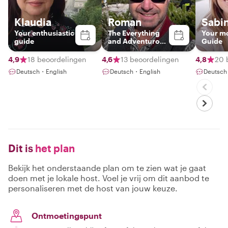
Klaudia
Roman
Sabi
Your enthusiastic
The Everything
Your mo
guide
and Adventurous
Guide
Guide
4,9
18 beoordelingen
4,6
13 beoordelingen
4,8
20 
Deutsch・English
Deutsch・English
Deutsch
Dit is
het plan
Bekijk het onderstaande plan om te zien wat je gaat
doen met je lokale host. Voel je vrij om dit aanbod te
personaliseren met de host van jouw keuze.
Ontmoetingspunt