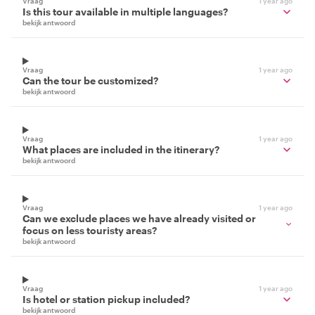
Vraag
1 year ago
Is this tour available in multiple languages?
bekijk antwoord
Vraag
1 year ago
Can the tour be customized?
bekijk antwoord
Vraag
1 year ago
What places are included in the itinerary?
bekijk antwoord
Vraag
1 year ago
Can we exclude places we have already visited or
focus on less touristy areas?
bekijk antwoord
Vraag
1 year ago
Is hotel or station pickup included?
bekijk antwoord