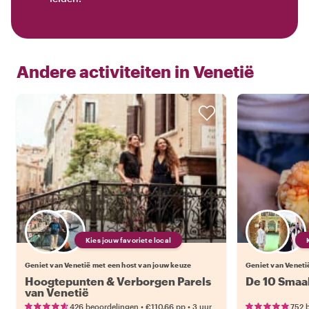
Andere activiteiten in
Venetië
Kies jouw favoriete local
Geniet van Venetië met een host van jouw keuze
Geniet van Veneti
Hoogtepunten & Verborgen Parels
De 10 Smaa
van Venetië
•
•
426 beoordelingen
€110.66
pp
3 uur
752 