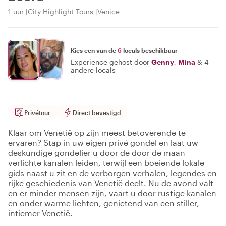
1 uur
City Highlight Tours
Venice
Kies een van de
6
locals beschikbaar
Experience gehost door
Genny
,
Mina
&
4
andere locals
Privétour
Direct bevestigd
Klaar om Venetië op zijn meest betoverende te
ervaren? Stap in uw eigen privé gondel en laat uw
deskundige gondelier u door de door de maan
verlichte kanalen leiden, terwijl een boeiende lokale
gids naast u zit en de verborgen verhalen, legendes en
rijke geschiedenis van Venetië deelt. Nu de avond valt
en er minder mensen zijn, vaart u door rustige kanalen
en onder warme lichten, genietend van een stiller,
intiemer Venetië.