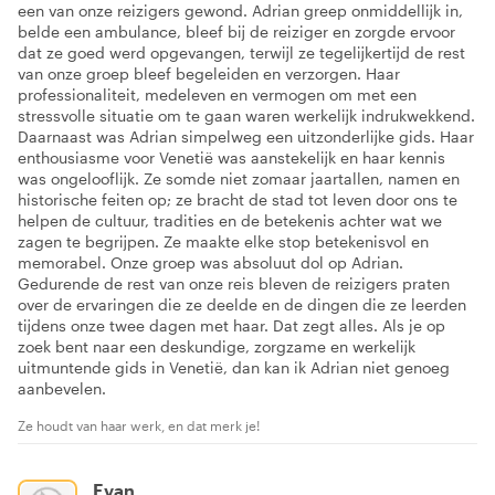
een van onze reizigers gewond. Adrian greep onmiddellijk in,
belde een ambulance, bleef bij de reiziger en zorgde ervoor
dat ze goed werd opgevangen, terwijl ze tegelijkertijd de rest
van onze groep bleef begeleiden en verzorgen. Haar
professionaliteit, medeleven en vermogen om met een
stressvolle situatie om te gaan waren werkelijk indrukwekkend.
Daarnaast was Adrian simpelweg een uitzonderlijke gids. Haar
enthousiasme voor Venetië was aanstekelijk en haar kennis
was ongelooflijk. Ze somde niet zomaar jaartallen, namen en
historische feiten op; ze bracht de stad tot leven door ons te
helpen de cultuur, tradities en de betekenis achter wat we
zagen te begrijpen. Ze maakte elke stop betekenisvol en
memorabel. Onze groep was absoluut dol op Adrian.
Gedurende de rest van onze reis bleven de reizigers praten
over de ervaringen die ze deelde en de dingen die ze leerden
tijdens onze twee dagen met haar. Dat zegt alles. Als je op
zoek bent naar een deskundige, zorgzame en werkelijk
uitmuntende gids in Venetië, dan kan ik Adrian niet genoeg
aanbevelen.
Ze houdt van haar werk, en dat merk je!
Evan