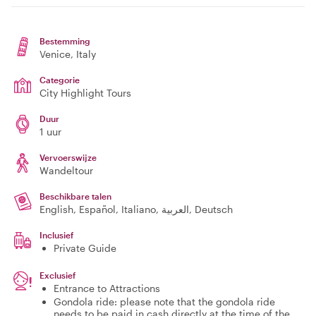
Bestemming
Venice
, Italy
Categorie
City Highlight Tours
Duur
1 uur
Vervoerswijze
Wandeltour
Beschikbare talen
English, Español, Italiano, العربية, Deutsch
Inclusief
Private Guide
Exclusief
Entrance to Attractions
Gondola ride: please note that the gondola ride
needs to be paid in cash directly at the time of the