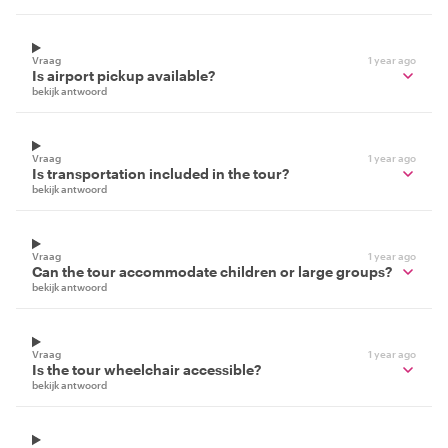
Vraag
1 year ago
Is airport pickup available?
bekijk antwoord
Vraag
1 year ago
Is transportation included in the tour?
bekijk antwoord
Vraag
1 year ago
Can the tour accommodate children or large groups?
bekijk antwoord
Vraag
1 year ago
Is the tour wheelchair accessible?
bekijk antwoord