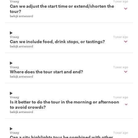
Vraag
1 year ago
Can we adjust the start time or extend/shorten the
tour?
bekijk antwoord
Vraag
1 year ago
Can we include food, drink stops, or tastings?
bekijk antwoord
Vraag
1 year ago
Where does the tour start and end?
bekijk antwoord
Vraag
1 year ago
Is it better to do the tour in the morning or afternoon
to avoid crowds?
bekijk antwoord
Vraag
1 year ago
Can a city highlights tour be combined with other