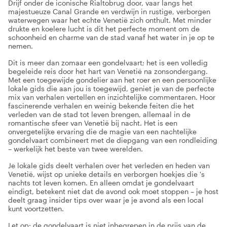
Drijf onder de iconische Rialtobrug door, vaar langs het
majestueuze Canal Grande en verdwijn in rustige, verborgen
waterwegen waar het echte Venetië zich onthult. Met minder
drukte en koelere lucht is dit het perfecte moment om de
schoonheid en charme van de stad vanaf het water in je op te
nemen.
Dit is meer dan zomaar een gondelvaart; het is een volledig
begeleide reis door het hart van Venetië na zonsondergang.
Met een toegewijde gondelier aan het roer en een persoonlijke
lokale gids die aan jou is toegewijd, geniet je van de perfecte
mix van verhalen vertellen en inzichtelijke commentaren. Hoor
fascinerende verhalen en weinig bekende feiten die het
verleden van de stad tot leven brengen, allemaal in de
romantische sfeer van Venetië bij nacht. Het is een
onvergetelijke ervaring die de magie van een nachtelijke
gondelvaart combineert met de diepgang van een rondleiding
– werkelijk het beste van twee werelden.
Je lokale gids deelt verhalen over het verleden en heden van
Venetië, wijst op unieke details en verborgen hoekjes die 's
nachts tot leven komen. En alleen omdat je gondelvaart
eindigt, betekent niet dat de avond ook moet stoppen – je host
deelt graag insider tips over waar je je avond als een local
kunt voortzetten.
Let op: de gondelvaart is niet inbegrepen in de prijs van de