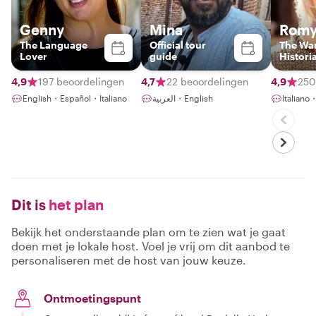
Genny
Mina
Rom
The Language
Official tour
The Wa
Lover
guide
Histori
4,9
197 beoordelingen
4,7
22 beoordelingen
4,9
250
English・Español・Italiano
العربية・English
Italiano
Dit is
het plan
Bekijk het onderstaande plan om te zien wat je gaat
doen met je lokale host. Voel je vrij om dit aanbod te
personaliseren met de host van jouw keuze.
Ontmoetingspunt