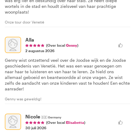
was erg lief en deskundig over haar stad. Ze heeft diepe
wortels in de stad en houdt zielsveel van haar prachtige
woonplaats!
Onze tour door Venetië
Alla
(Over local
Genny
)
2 augustus 2026
Genny wist ontzettend veel over de Joodse wijk en de Joodse
geschiedenis van Venetië. Het was een waar genoegen om
naar haar te luisteren en van haar te leren. Ze hield ons
allemaal geboeid en beantwoordde al onze vragen. Ze wist
zelfs de aandacht van onze kinderen vast te houden! Een echte
aanrader!
Genny was geweldig!
Nicole
🇩🇪
Germany
(Over local
Elisabetta
)
30 juli 2026