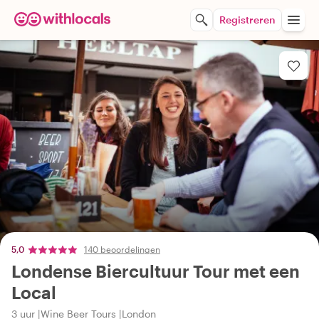
Registreren
5,0
140 beoordelingen
Londense Biercultuur Tour met een
Local
3 uur
Wine Beer Tours
London