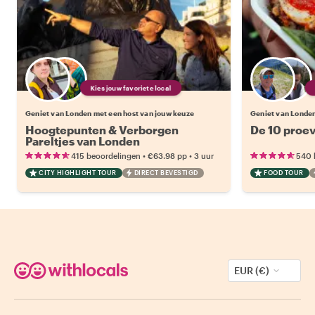
Kies jouw favoriete local
Geniet van Londen met een host van jouw keuze
Geniet van Londen
Hoogtepunten & Verborgen
De 10 proev
Pareltjes van Londen
•
•
415 beoordelingen
€63.98
pp
3 uur
540 
CITY HIGHLIGHT TOUR
DIRECT BEVESTIGD
FOOD TOUR
EUR (€)