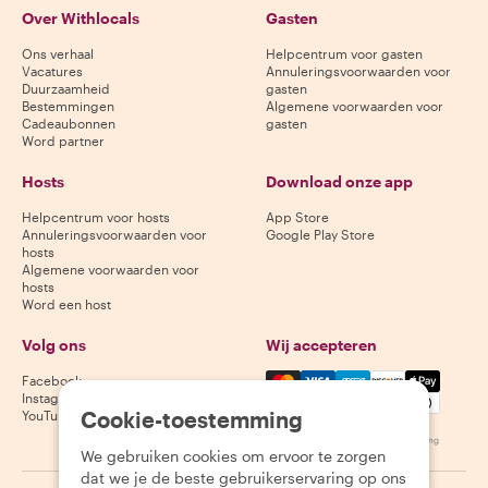
Over Withlocals
Gasten
Ons verhaal
Helpcentrum voor gasten
Vacatures
Annuleringsvoorwaarden voor
Duurzaamheid
gasten
Bestemmingen
Algemene voorwaarden voor
Cadeaubonnen
gasten
Word partner
Hosts
Download onze app
Helpcentrum voor hosts
App Store
Annuleringsvoorwaarden voor
Google Play Store
hosts
Algemene voorwaarden voor
hosts
Word een host
Volg ons
Wij accepteren
Mastercard, Visa, Amex, Di
Facebook
Instagram
Cookie-toestemming
YouTube
Beschikbaarheid varieert per bestemming
We gebruiken cookies om ervoor te zorgen
dat we je de beste gebruikerservaring op ons