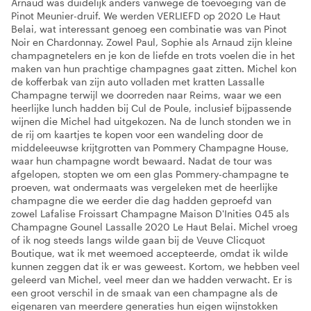
Arnaud was duidelijk anders vanwege de toevoeging van de
Pinot Meunier-druif. We werden VERLIEFD op 2020 Le Haut
Belai, wat interessant genoeg een combinatie was van Pinot
Noir en Chardonnay. Zowel Paul, Sophie als Arnaud zijn kleine
champagnetelers en je kon de liefde en trots voelen die in het
maken van hun prachtige champagnes gaat zitten. Michel kon
de kofferbak van zijn auto volladen met kratten Lassalle
Champagne terwijl we doorreden naar Reims, waar we een
heerlijke lunch hadden bij Cul de Poule, inclusief bijpassende
wijnen die Michel had uitgekozen. Na de lunch stonden we in
de rij om kaartjes te kopen voor een wandeling door de
middeleeuwse krijtgrotten van Pommery Champagne House,
waar hun champagne wordt bewaard. Nadat de tour was
afgelopen, stopten we om een glas Pommery-champagne te
proeven, wat ondermaats was vergeleken met de heerlijke
champagne die we eerder die dag hadden geproefd van
zowel Lafalise Froissart Champagne Maison D'Inities 045 als
Champagne Gounel Lassalle 2020 Le Haut Belai. Michel vroeg
of ik nog steeds langs wilde gaan bij de Veuve Clicquot
Boutique, wat ik met weemoed accepteerde, omdat ik wilde
kunnen zeggen dat ik er was geweest. Kortom, we hebben veel
geleerd van Michel, veel meer dan we hadden verwacht. Er is
een groot verschil in de smaak van een champagne als de
eigenaren van meerdere generaties hun eigen wijnstokken