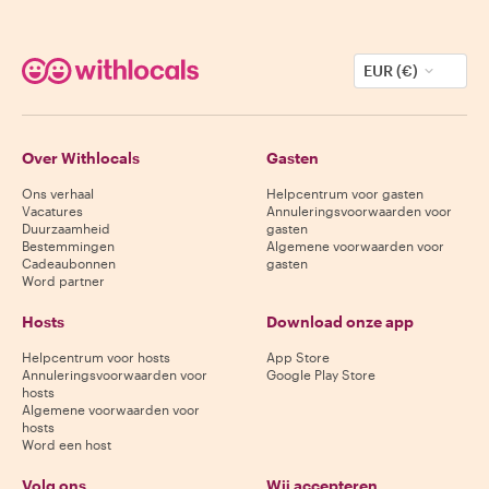
EUR (€)
Over Withlocals
Gasten
Ons verhaal
Helpcentrum voor gasten
Vacatures
Annuleringsvoorwaarden voor
Duurzaamheid
gasten
Bestemmingen
Algemene voorwaarden voor
Cadeaubonnen
gasten
Word partner
Hosts
Download onze app
Helpcentrum voor hosts
App Store
Annuleringsvoorwaarden voor
Google Play Store
hosts
Algemene voorwaarden voor
hosts
Word een host
Volg ons
Wij accepteren