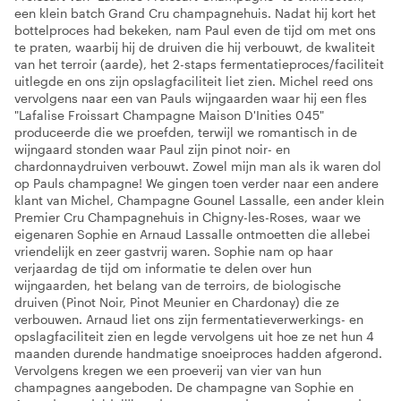
een klein batch Grand Cru champagnehuis. Nadat hij kort het
bottelproces had bekeken, nam Paul even de tijd om met ons
te praten, waarbij hij de druiven die hij verbouwt, de kwaliteit
van het terroir (aarde), het 2-staps fermentatieproces/faciliteit
uitlegde en ons zijn opslagfaciliteit liet zien. Michel reed ons
vervolgens naar een van Pauls wijngaarden waar hij een fles
"Lafalise Froissart Champagne Maison D'Inities 045"
produceerde die we proefden, terwijl we romantisch in de
wijngaard stonden waar Paul zijn pinot noir- en
chardonnaydruiven verbouwt. Zowel mijn man als ik waren dol
op Pauls champagne! We gingen toen verder naar een andere
klant van Michel, Champagne Gounel Lassalle, een ander klein
Premier Cru Champagnehuis in Chigny-les-Roses, waar we
eigenaren Sophie en Arnaud Lassalle ontmoetten die allebei
vriendelijk en zeer gastvrij waren. Sophie nam op haar
verjaardag de tijd om informatie te delen over hun
wijngaarden, het belang van de terroirs, de biologische
druiven (Pinot Noir, Pinot Meunier en Chardonay) die ze
verbouwen. Arnaud liet ons zijn fermentatieverwerkings- en
opslagfaciliteit zien en legde vervolgens uit hoe ze net hun 4
maanden durende handmatige snoeiproces hadden afgerond.
Vervolgens kregen we een proeverij van vier van hun
champagnes aangeboden. De champagne van Sophie en