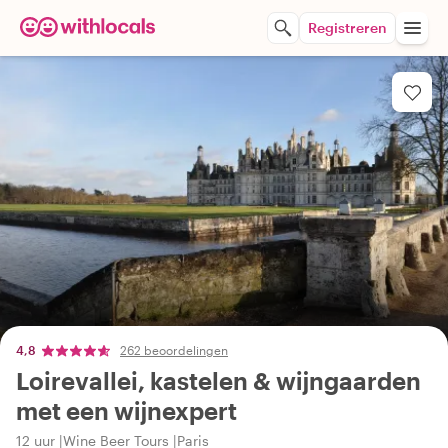
Registreren
4,8
262 beoordelingen
Loirevallei, kastelen & wijngaarden
met een wijnexpert
12 uur
Wine Beer Tours
Paris