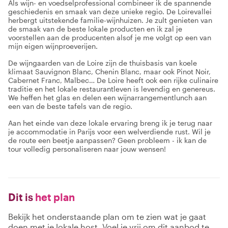
Als wijn- en voedselprofessional combineer ik de spannende
geschiedenis en smaak van deze unieke regio. De Loirevallei
herbergt uitstekende familie-wijnhuizen. Je zult genieten van
de smaak van de beste lokale producten en ik zal je
voorstellen aan de producenten alsof je me volgt op een van
mijn eigen wijnproeverijen.
De wijngaarden van de Loire zijn de thuisbasis van koele
klimaat Sauvignon Blanc, Chenin Blanc, maar ook Pinot Noir,
Cabernet Franc, Malbec… De Loire heeft ook een rijke culinaire
traditie en het lokale restaurantleven is levendig en genereus.
We heffen het glas en delen een wijnarrangementlunch aan
een van de beste tafels van de regio.
Aan het einde van deze lokale ervaring breng ik je terug naar
je accommodatie in Parijs voor een welverdiende rust. Wil je
de route een beetje aanpassen? Geen probleem - ik kan de
tour volledig personaliseren naar jouw wensen!
Dit is
het plan
Bekijk het onderstaande plan om te zien wat je gaat
doen met je lokale host. Voel je vrij om dit aanbod te