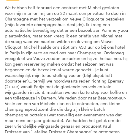
We hebben half februari een contract met Michel gesloten
voor mijn man en mij om op 22 maart een privétour te doen in
Champagne met het verzoek om Veuve Clicquot te bezoeken
(mijn favoriete champagnehuis destijds). Ik kreeg een
automatische bevestiging dat er een bezoek aan Pommery zou
plaatsvinden, maar toen kreeg ik een briefje van Michel met
de vraag waar we naartoe wilden en ik vroeg om Veuve
Clicquot. Michel haalde ons stipt om 7:30 uur op bij ons hotel
in Parijs in zijn auto en reed ons naar Champagne. Onderweg
vroeg ik of we Veuve zouden bezoeken en hij zei helaas nee, hij
kon geen reservering maken omdat het seizoen net was
begonnen en de bezoeken al waren geboekt - je kunt
waarschijnlijk mijn teleurstelling voelen (blijf alsjeblieft
doorratelen)... terwijl we noordwaarts reden richting Epernay
(2+ uur) vanuit Parijs met de glooiende heuvels en kale
wijngaarden in zicht, maakten we een korte stop voor koffie en
een toiletpauze in Damery. We reden door naar Beaumont-sur-
Vesle om een van Michels klanten te ontmoeten, een kleine
champagneproducent die die dag zijn kleine batch
champagne bottelde (wat toevallig een evenement was dat
maar eens per jaar gebeurde). We hadden het geluk om de
zeer vriendelijke wijngaardeigenaar en producent Paul
Froissart van "Lafalise Froissart Champagne" te ontmoeten,