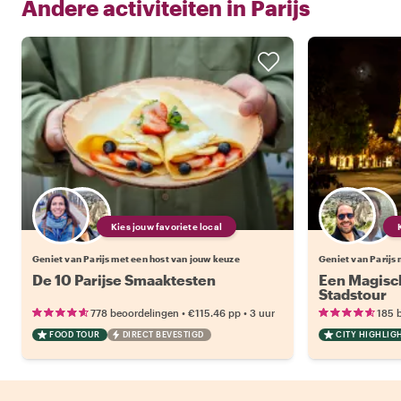
Andere activiteiten in
Parijs
Kies jouw favoriete local
Geniet van Parijs met een host van jouw keuze
Geniet van Parijs
De 10 Parijse Smaaktesten
Een Magisch
Stadstour
•
•
778 beoordelingen
€115.46
pp
3 uur
185 
FOOD TOUR
DIRECT BEVESTIGD
CITY HIGHLIG