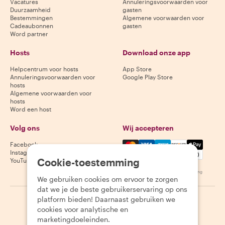
Vacatures
Annuleringsvoorwaarden voor
Duurzaamheid
gasten
Bestemmingen
Algemene voorwaarden voor
Cadeaubonnen
gasten
Word partner
Hosts
Download onze app
Helpcentrum voor hosts
App Store
Annuleringsvoorwaarden voor
Google Play Store
hosts
Algemene voorwaarden voor
hosts
Word een host
Volg ons
Wij accepteren
Mastercard, Visa, Amex, Di
Facebook
Instagram
Cookie-toestemming
YouTube
Beschikbaarheid varieert per bestemming
We gebruiken cookies om ervoor te zorgen
dat we je de beste gebruikerservaring op ons
platform bieden! Daarnaast gebruiken we
©
2026
Withlocals.com
|
Privacybeleid
|
Cookies
|
Sitemap
cookies voor analytische en
marketingdoeleinden.