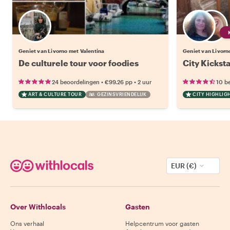
Geniet van Livorno met Valentina
Geniet van Livorn
De culturele tour voor foodies
City Kicksta
•
•
24 beoordelingen
€99.26
pp
2 uur
10 b
ART & CULTURE TOUR
GEZINSVRIENDELIJK
CITY HIGHLIG
EUR (€)
Over Withlocals
Gasten
Ons verhaal
Helpcentrum voor gasten