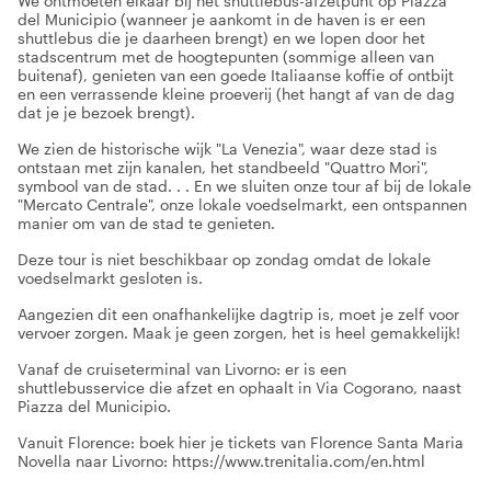
We ontmoeten elkaar bij het shuttlebus-afzetpunt op Piazza
del Municipio (wanneer je aankomt in de haven is er een
shuttlebus die je daarheen brengt) en we lopen door het
stadscentrum met de hoogtepunten (sommige alleen van
buitenaf), genieten van een goede Italiaanse koffie of ontbijt
en een verrassende kleine proeverij (het hangt af van de dag
dat je je bezoek brengt).
We zien de historische wijk "La Venezia", waar deze stad is
ontstaan met zijn kanalen, het standbeeld "Quattro Mori",
symbool van de stad. . . En we sluiten onze tour af bij de lokale
"Mercato Centrale", onze lokale voedselmarkt, een ontspannen
manier om van de stad te genieten.
Deze tour is niet beschikbaar op zondag omdat de lokale
voedselmarkt gesloten is.
Aangezien dit een onafhankelijke dagtrip is, moet je zelf voor
vervoer zorgen. Maak je geen zorgen, het is heel gemakkelijk!
Vanaf de cruiseterminal van Livorno: er is een
shuttlebusservice die afzet en ophaalt in Via Cogorano, naast
Piazza del Municipio.
Vanuit Florence: boek hier je tickets van Florence Santa Maria
Novella naar Livorno: https://www.trenitalia.com/en.html