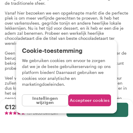
de traditionele sfeer.
Vanaf hier bezoeken we een opgeknapte markt die de perfecte
plek is om meer verfijnde gerechten te proeven. Ik heb het
over varkensvlees, gegrilde tonijn en andere heerlijke lokale
lekkernijen. Nu is het tijd voor dessert, en ik heb er een die je
adem zal benemen. Probeer een werkelijk heerlijke
chocoladetaart die de titel van beste chocoladetaart ter
wereld won.
Cookie-toestemming
Geen enkele foodtour in Lissabon zou compleet zijn zonder de
beruchte custardtaartjes, pastel de nata. Ik laat je een
We gebruiken cookies om ervoor te zorgen
bekroonde bakkerij zien, zodat je dit smakelijke gebakje kunt
dat we je de beste gebruikerservaring op ons
proberen.
platform bieden! Daarnaast gebruiken we
Veel van de gerechten die we op deze alternatieve foodtour
cookies voor analytische en
zullen proeven, worden gemaakt met lokale ingrediënten en
marketingdoeleinden.
dus kunnen de gerechten veranderen, afhankelijk van wat er in
het seizoen is. Bovendien kan ik deze tour 100%
personaliseren naar jouw smaak, dieetwensen en allergieën.
Instellingen
Accepteer cookies
wijzigen
Laat het me gewoon weten, dan kan ik deze tour speciaal voor
€125.00
per persoon
jou aanpassen.
Selecteer
137 beoordelingen