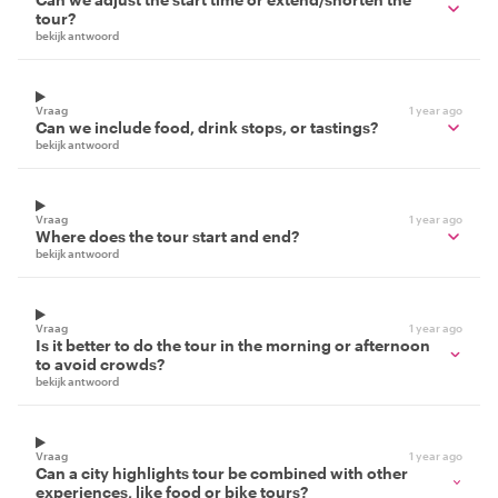
tour?
bekijk antwoord
Vraag
1 year ago
Can we include food, drink stops, or tastings?
bekijk antwoord
Vraag
1 year ago
Where does the tour start and end?
bekijk antwoord
Vraag
1 year ago
Is it better to do the tour in the morning or afternoon
to avoid crowds?
bekijk antwoord
Vraag
1 year ago
Can a city highlights tour be combined with other
experiences, like food or bike tours?