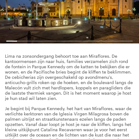
Lima na zonsondergang behoort toe aan Miraflores. De
kantoormensen zijn naar huis, families verzamelen zich rond
de fontein in Parque Kennedy om de katten te bekijken die er
wonen, en de Pacifische bries begint de kliffen te beklimmen.
De cebicherías zijn overgeschakeld op avondmenu's,
anticucho-grills roken op de hoeken, en de boulevard langs de
Malecón vult zich met hardlopers, koppels en paragliders die
de laatste thermiek vangen. Dit is het moment waarop je host
je hun stad wil laten zien.
Je begint bij Parque Kennedy, het hart van Miraflores, waar de
verlichte kerktoren van de Iglesia Virgen Milagrosa boven de
palmen uitrijst en straatkunstenaars ezelen langs de paden
opzetten. Vanaf daar loopt je host je naar de kliffen, langs het
kleine uitkijkpunt Catalina Recavarren waar je voor het eerst
uitkijkt over de oceaan en de lichten van de kust die naar het