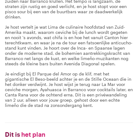
zuiden naar Barranco krullen. Het tempo is langzaam, de
straten zijn rustig en goed verlicht, en je host stopt voor een
pisco sour bij een van de buurtbars waar ze daadwerkelijk
drinken.
Je host vertelt je wat Lima de culinaire hoofdstad van Zuid-
Amerika maakt, waarom ceviche bij de lunch wordt gegeten
en nooit 's avonds, wat chifa is en hoe het vanuit Canton hier
terechtkwam, en waar je na de tour een fatsoenlijke anticucho-
stand kunt vinden. Je hoort over de Inca- en Spaanse lagen
onder de moderne stad, de bohemien aantrekkingskracht van
Barranco net langs de kust, en welke limeño-muzikanten nog
steeds de kleine bars buiten Avenida Diagonal spelen.
Je eindigt bij El Parque del Amor op de klif, met het
gigantische El Beso-beeld achter je en de Stille Oceaan die in
het donker verdwijnt. Je host wijst je terug naar La Mar voor
ceviche morgen, Ayahuasca in Barranco voor cocktails later, en
Canta Rana voor de ochtend erna. Dit is een privéwandeling
van 2 uur, alleen voor jouw groep, gehost door een echte
limeño die de stad na zonsondergang kent.
Dit is
het plan