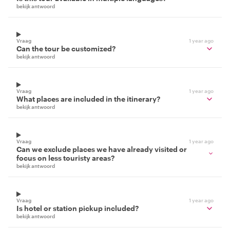
bekijk antwoord
Vraag
1 year ago
Can the tour be customized?
bekijk antwoord
Vraag
1 year ago
What places are included in the itinerary?
bekijk antwoord
Vraag
1 year ago
Can we exclude places we have already visited or
focus on less touristy areas?
bekijk antwoord
Vraag
1 year ago
Is hotel or station pickup included?
bekijk antwoord