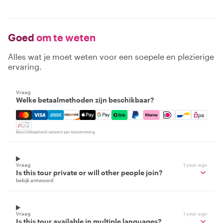
Goed
om te weten
Alles wat je moet weten voor een soepele en plezierige
ervaring.
Vraag
Welke betaalmethoden zijn beschikbaar?
Mastercard, Visa, Amex, Discover, Apple Pay, Google Pay
Beschikbaarheid varieert per bestemming
Vraag
1 year ago
Is this tour private or will other people join?
bekijk antwoord
Vraag
1 year ago
Is this tour available in multiple languages?