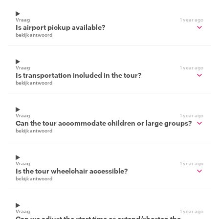
Vraag
1 year ago
Is airport pickup available?
bekijk antwoord
Vraag
1 year ago
Is transportation included in the tour?
bekijk antwoord
Vraag
1 year ago
Can the tour accommodate children or large groups?
bekijk antwoord
Vraag
1 year ago
Is the tour wheelchair accessible?
bekijk antwoord
Vraag
1 year ago
Can we adjust the start time or extend/shorten the