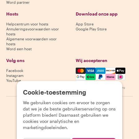
Word partner
Hosts
Download onze app
Helpcentrum voor hosts
App Store
Annuleringsvoorwaarden voor
Google Play Store
hosts
Algemene voorwaarden voor
hosts
Word een host
Volg ons
Wij accepteren
Mastercard, Visa, Amex, Di
Facebook
Instagram
YouTube
Beschikbaarheid varieert per bestemming
Cookie-toestemming
We gebruiken cookies om ervoor te zorgen
©
2026
Withlocals.com
|
Privacybeleid
|
Cookies
|
Sitemap
dat we je de beste gebruikerservaring op ons
platform bieden! Daarnaast gebruiken we
cookies voor analytische en
marketingdoeleinden.