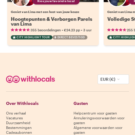
Kies jouw favoriete local
Geniet van Lima met een host van jouw keuze
Geniet van Lima m
Hoogtepunten & Verborgen Parels
Volledige S
van Lima
•
•
355 beoordelingen
€24.23
pp
3 uur
255 
CITY HIGHLIGHT TOUR
DIRECT BEVESTIGD
CITY HIGHLIG
EUR (€)
Over Withlocals
Gasten
Ons verhaal
Helpcentrum voor gasten
Vacatures
Annuleringsvoorwaarden voor
Duurzaamheid
gasten
Bestemmingen
Algemene voorwaarden voor
Cadeaubonnen
gasten