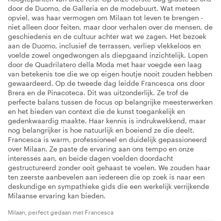
door de Duomo, de Galleria en de modebuurt. Wat meteen
opviel, was haar vermogen om Milaan tot leven te brengen -
niet alleen door feiten, maar door verhalen over de mensen, de
geschiedenis en de cultuur achter wat we zagen. Het bezoek
aan de Duomo, inclusief de terrassen, verliep vlekkeloos en
voelde zowel ongedwongen als diepgaand inzichtelijk. Lopen
door de Quadrilatero della Moda met haar voegde een laag
van betekenis toe die we op eigen houtje nooit zouden hebben
gewaardeerd. Op de tweede dag leidde Francesca ons door
Brera en de Pinacoteca. Dit was uitzonderlijk. Ze trof de
perfecte balans tussen de focus op belangrijke meesterwerken
en het bieden van context die de kunst toegankelijk en
gedenkwaardig maakte. Haar kennis is indrukwekkend, maar
nog belangrijker is hoe natuurlijk en boeiend ze die deelt.
Francesca is warm, professioneel en duidelijk gepassioneerd
over Milaan. Ze paste de ervaring aan ons tempo en onze
interesses aan, en beide dagen voelden doordacht
gestructureerd zonder ooit gehaast te voelen. We zouden haar
ten zeerste aanbevelen aan iedereen die op zoek is naar een
deskundige en sympathieke gids die een werkelijk verrijkende
Milaanse ervaring kan bieden.
Milaan, perfect gedaan met Francesca