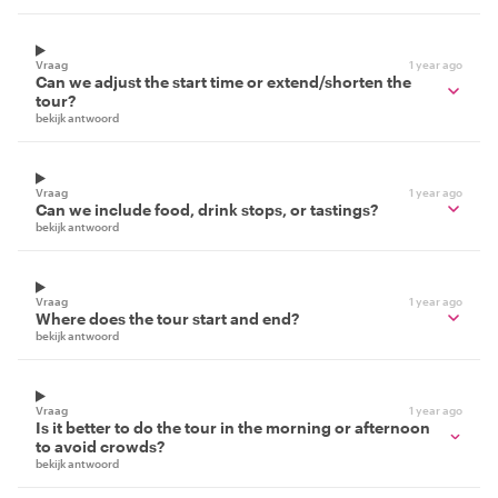
Vraag
1 year ago
Can we adjust the start time or extend/shorten the
tour?
bekijk antwoord
Vraag
1 year ago
Can we include food, drink stops, or tastings?
bekijk antwoord
Vraag
1 year ago
Where does the tour start and end?
bekijk antwoord
Vraag
1 year ago
Is it better to do the tour in the morning or afternoon
to avoid crowds?
bekijk antwoord