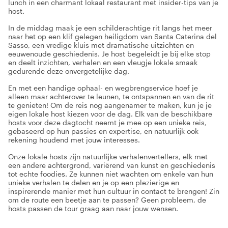
lunch in een charmant lokaal restaurant met insider-tips van je
host.
In de middag maak je een schilderachtige rit langs het meer
naar het op een klif gelegen heiligdom van Santa Caterina del
Sasso, een vredige kluis met dramatische uitzichten en
eeuwenoude geschiedenis. Je host begeleidt je bij elke stop
en deelt inzichten, verhalen en een vleugje lokale smaak
gedurende deze onvergetelijke dag.
En met een handige ophaal- en wegbrengservice hoef je
alleen maar achterover te leunen, te ontspannen en van de rit
te genieten! Om de reis nog aangenamer te maken, kun je je
eigen lokale host kiezen voor de dag. Elk van de beschikbare
hosts voor deze dagtocht neemt je mee op een unieke reis,
gebaseerd op hun passies en expertise, en natuurlijk ook
rekening houdend met jouw interesses.
Onze lokale hosts zijn natuurlijke verhalenvertellers, elk met
een andere achtergrond, variërend van kunst en geschiedenis
tot echte foodies. Ze kunnen niet wachten om enkele van hun
unieke verhalen te delen en je op een plezierige en
inspirerende manier met hun cultuur in contact te brengen! Zin
om de route een beetje aan te passen? Geen probleem, de
hosts passen de tour graag aan naar jouw wensen.