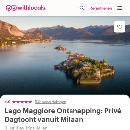
Registreren
4,9
532 beoordelingen
Lago Maggiore Ontsnapping: Privé
Dagtocht vanuit Milaan
9 uur
Day Trips
Milan