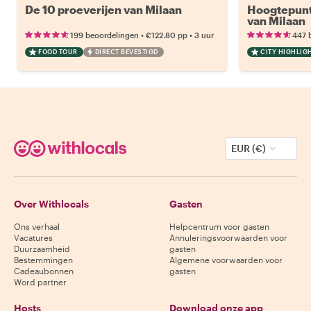
De 10 proeverijen van Milaan
Hoogtepunt
van Milaan
•
•
199 beoordelingen
€122.80
pp
3 uur
447 
FOOD TOUR
DIRECT BEVESTIGD
CITY HIGHLIG
EUR (€)
Over Withlocals
Gasten
Ons verhaal
Helpcentrum voor gasten
Vacatures
Annuleringsvoorwaarden voor
Duurzaamheid
gasten
Bestemmingen
Algemene voorwaarden voor
Cadeaubonnen
gasten
Word partner
Hosts
Download onze app