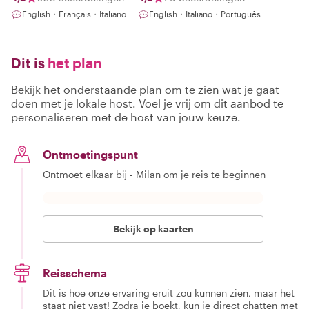
Meaningful
English・Français・Italiano
English・Italiano・Português
Connection
Dit is
het plan
Bekijk het onderstaande plan om te zien wat je gaat
doen met je lokale host. Voel je vrij om dit aanbod te
personaliseren met de host van jouw keuze.
Ontmoetingspunt
Ontmoet elkaar bij - Milan om je reis te beginnen
Bekijk op kaarten
Reisschema
Dit is hoe onze ervaring eruit zou kunnen zien, maar het
staat niet vast! Zodra je boekt, kun je direct chatten met