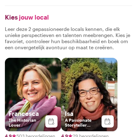
Kies
jouw local
Leer deze 2 gepassioneerde locals kennen, die elk
unieke perspectieven en talenten meebrengen. Kies je
favoriet, controleer hun beschikbaarheid en boek om
een onvergetelijk avontuur op maat te creëren.
Francesca
Isa
The Historian
A Passionate
Lover
Storyteller
Blending Art,
History, and
4,9
503 beoordelingen
4,9
29 beoordelingen