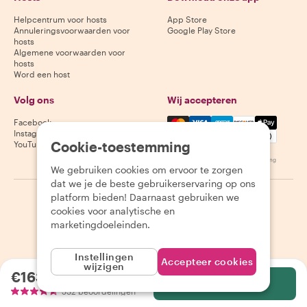
Helpcentrum voor hosts
App Store
Annuleringsvoorwaarden voor
Google Play Store
hosts
Algemene voorwaarden voor
hosts
Word een host
Volg ons
Wij accepteren
Mastercard, Visa, Amex, Di
Facebook
Instagram
Cookie-toestemming
YouTube
Beschikbaarheid varieert per bestemming
We gebruiken cookies om ervoor te zorgen
dat we je de beste gebruikerservaring op ons
platform bieden! Daarnaast gebruiken we
©
2026
Withlocals.com
|
Privacybeleid
|
Cookies
|
Sitemap
cookies voor analytische en
marketingdoeleinden.
Instellingen
Accepteer cookies
wijzigen
€163.24
per persoon
Selecteer
532 beoordelingen