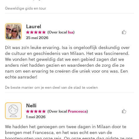
Geweldige gids en tour
Laurel
(Over local
Isa
)
25 mei 2026
Dit was zo'n leuke ervaring. Isa is ongelooflijk deskundig over
de cultuur en geschiedenis van Milaan. Het was fascinerend.
We vonden het geweldig dat we een gebied zagen dat we
anders niet hadden gezien en waardeerden de zorg die ze
nam om een ervaring te creëren die uniek voor ons was. Een
echte aanrader!
De beste manier om je een deel van de stad te voelen
Nelli
(Over local
Francesca
)
1 mei 2026
We hadden het genoegen om twee dagen in Milaan door te
brengen met Francesca, en het was echt een van de
hoogtepunten van onze reis. Op onze eerste dag gidste ze ons