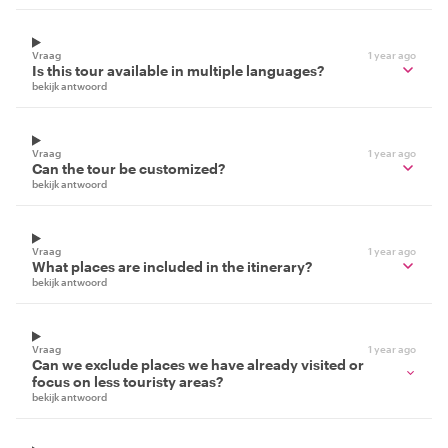
Vraag
1 year ago
Is this tour available in multiple languages?
bekijk antwoord
Vraag
1 year ago
Can the tour be customized?
bekijk antwoord
Vraag
1 year ago
What places are included in the itinerary?
bekijk antwoord
Vraag
1 year ago
Can we exclude places we have already visited or
focus on less touristy areas?
bekijk antwoord