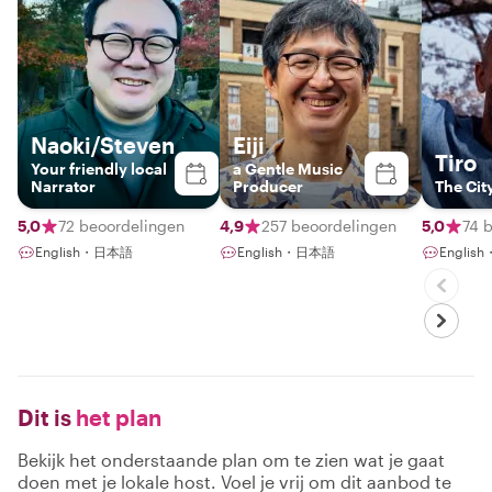
Naoki/Steven
Eiji
Tiro
Your friendly local
a Gentle Music
Narrator
Producer
The Cit
5,0
72 beoordelingen
4,9
257 beoordelingen
5,0
74 
English・日本語
English・日本語
Engli
Dit is
het plan
Bekijk het onderstaande plan om te zien wat je gaat
doen met je lokale host. Voel je vrij om dit aanbod te