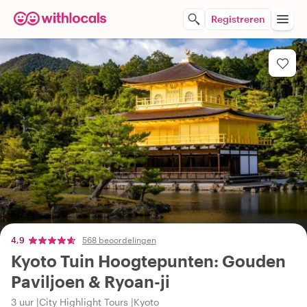
Registreren
4,9
568 beoordelingen
Kyoto Tuin Hoogtepunten: Gouden
Paviljoen & Ryoan-ji
3 uur
City Highlight Tours
Kyoto