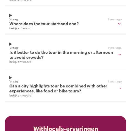
Vraag
1 year ago
Where does the tour start and end?
bekijk antwoord
Vraag
1 year ago
Is it better to do the tour in the morning or afternoon
to avoid crowds?
bekijk antwoord
Vraag
1 year ago
Can a city highlights tour be combined with other
experiences, like food or bike tours?
bekijk antwoord
Withlocals-ervaringen