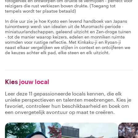
fotogeniek en ontworpen om drukte te vermijden - perfect voor
reizigers die rust verkiezen boven drukte. (Toegang tot
tempels wordt ter plaatse betaald)
In drie uur zie je hoe Kyoto een levend handboek van Japans
tuinontwerp werd: van idealen uit de Muromachi-periode -
miniatuurlandschappen, geleend uitzicht en Zen-droge tuinen
- tot de manier waarop keizers, edelen en monniken ruimte
vormden voor rustige reflectie. Met Kinkaku-ji en Ryoan-ji
naast elkaar vergelijken we stijlen in context en ontcijferen we
de keuzes achter elk pad, elke steen en elk uitzicht.
Kies
jouw local
Leer deze 11 gepassioneerde locals kennen, die elk
unieke perspectieven en talenten meebrengen. Kies je
favoriet, controleer hun beschikbaarheid en boek om
een onvergetelijk avontuur op maat te creëren.