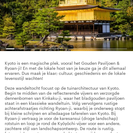
Kyoto is een magische plek, vooral het Gouden Paviljoen &
Ryoan-ji! En met de lokale host van je keuze ga je dit allemaal
ervaren. Dus maak je klaar; cultuur, geschiedenis en de lokale
levensstijl wachten!
Deze wandeltocht focust op de tuinarchitectuur van Kyoto.
Begin te midden van de reflecterende vijvers en verzorgde
dennenbomen van Kinkaku-ji, waar het bladgouden paviljoen
staat in een klassieke wandeltuin. Volg vervolgens rustige
achterafstraatjes richting Ryoan-ji, waarbij je onderweg stopt
bij kleine schrijnen en alledaagse taferelen van Kyoto. Bij
Ryoan-ji vertraag je voor de karesansui (droge landschap)
rotstuin en loop je rond de Kyōyōchi-vijver voor een andere,
zachtere stijl van landschapsontwerp. De route is rustig,