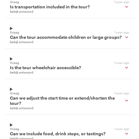
Vraag
1 year ago
Is transportation included in the tour?
bekijk antwoord
Vraag
1 year ago
Can the tour accommodate children or large groups?
bekijk antwoord
Vraag
1 year ago
Is the tour wheelchair accessible?
bekijk antwoord
Vraag
1 year ago
Can we adjust the start time or extend/shorten the
tour?
bekijk antwoord
Vraag
1 year ago
Can we include food, drink stops, or tastings?
bekijk antwoord