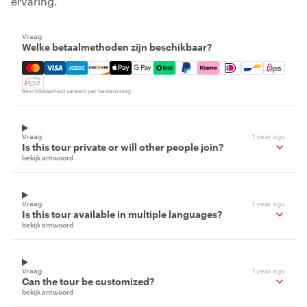
ervaring.
Vraag
Welke betaalmethoden zijn beschikbaar?
Mastercard, Visa, Amex, Discover, Apple Pay, Google Pay
Beschikbaarheid varieert per bestemming
Vraag
1 year ago
Is this tour private or will other people join?
bekijk antwoord
Vraag
1 year ago
Is this tour available in multiple languages?
bekijk antwoord
Vraag
1 year ago
Can the tour be customized?
bekijk antwoord