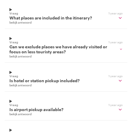
Vraag
1 year ago
What places are included in the itinerary?
bekijk antwoord
Vraag
1 year ago
Can we exclude places we have already visited or
focus on less touristy areas?
bekijk antwoord
Vraag
1 year ago
Is hotel or station pickup included?
bekijk antwoord
Vraag
1 year ago
Is airport pickup available?
bekijk antwoord