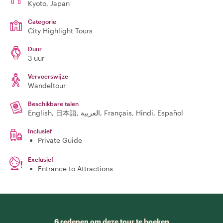
Kyoto
, Japan
Categorie
City Highlight Tours
Duur
3 uur
Vervoerswijze
Wandeltour
Beschikbare talen
English, 日本語, العربية, Français, Hindi, Español
Inclusief
Private Guide
Exclusief
Entrance to Attractions
6 redenen om deze tour te boeken