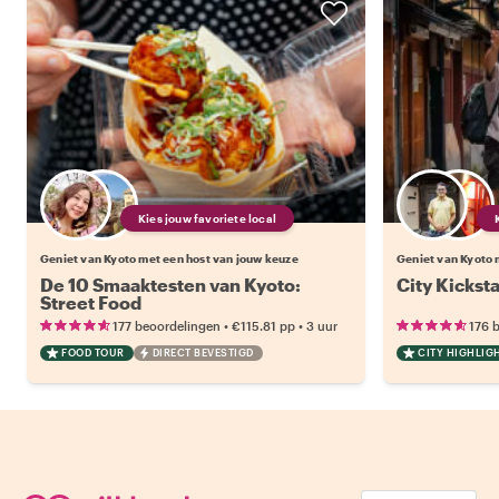
Kies jouw favoriete local
Geniet van Kyoto met een host van jouw keuze
Geniet van Kyoto 
De 10 Smaaktesten van Kyoto:
City Kicksta
Street Food
•
•
177 beoordelingen
€115.81
pp
3 uur
176 
FOOD TOUR
DIRECT BEVESTIGD
CITY HIGHLIG