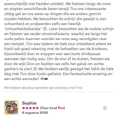
waarschijnlijk niet hadden ontdekt. We fietsten langs de rivier
en stopten verschillende keren terwijl Tiro ons interessante
uitleg gaf en ons wees op dingen die we anders gemist
zouden hebben. We bezochten de schrijn die gewijd is aan
schoonheid en probeerden zelfs een heerlijk
“schoonheidsdrankje” 😊. Later bezochten we de oudste schrijn
en fietsten we verder stroomafwaarts, waarbij we langs het
oude paleis kwamen voordat we onze weg vervolgden naar
een tempel. Tiro was tijdens de hele tour ontzettend attent en
hield ook goed rekening met de behoeften van de kinderen,
bijvoorbeeld door te stoppen voor een korte drinkpauze
wanneer dat nodig was. Om de tour af te sluiten, fietsten we
door de wijk Gion en hadden we zelfs het geluk om echte
geisha's te zien! 😊 We hadden eerlijk gezegd het liefst de hele
dag met Tiro door Kyoto gefietst. Een fantastische ervaring en
een echte aanrader! 🚲❤️
We hebben absoluut genoten van onze tour met Tiro!
Sophie
(Over local
Tiro
)
8 augustus 2026