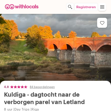
Registreren
4,8
84 beoordelingen
Kuldiga - dagtocht naar de
verborgen parel van Letland
8 uur
Day Trips
Riga