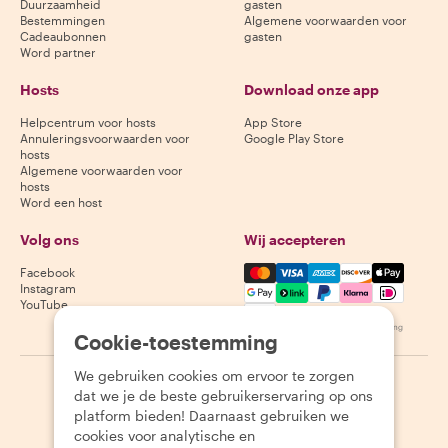
Duurzaamheid
gasten
Bestemmingen
Algemene voorwaarden voor
Cadeaubonnen
gasten
Word partner
Hosts
Download onze app
Helpcentrum voor hosts
App Store
Annuleringsvoorwaarden voor
Google Play Store
hosts
Algemene voorwaarden voor
hosts
Word een host
Volg ons
Wij accepteren
Mastercard, Visa, Amex, Di
Facebook
Instagram
YouTube
Beschikbaarheid varieert per bestemming
Cookie-toestemming
We gebruiken cookies om ervoor te zorgen
©
2026
Withlocals.com
|
Privacybeleid
|
Cookies
|
Sitemap
dat we je de beste gebruikerservaring op ons
platform bieden! Daarnaast gebruiken we
cookies voor analytische en