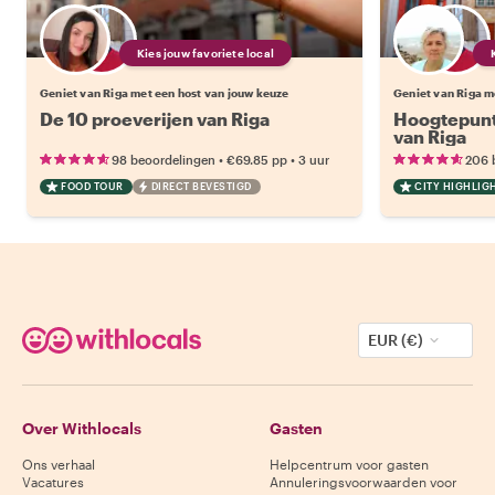
Kies jouw favoriete local
Geniet van Riga met een host van jouw keuze
Geniet van Riga m
De 10 proeverijen van Riga
Hoogtepunt
van Riga
•
•
98 beoordelingen
€69.85
pp
3 uur
206 
FOOD TOUR
DIRECT BEVESTIGD
CITY HIGHLIG
EUR (€)
Over Withlocals
Gasten
Ons verhaal
Helpcentrum voor gasten
Vacatures
Annuleringsvoorwaarden voor