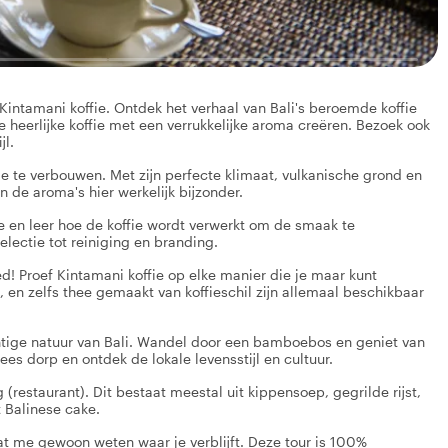
 Kintamani koffie. Ontdek het verhaal van Bali's beroemde koffie
e heerlijke koffie met een verrukkelijke aroma creëren. Bezoek ook
jl.
e te verbouwen. Met zijn perfecte klimaat, vulkanische grond en
n de aroma's hier werkelijk bijzonder.
 en leer hoe de koffie wordt verwerkt om de smaak te
electie tot reiniging en branding.
loed! Proef Kintamani koffie op elke manier die je maar kunt
en zelfs thee gemaakt van koffieschil zijn allemaal beschikbaar
ige natuur van Bali. Wandel door een bamboebos en geniet van
s dorp en ontdek de lokale levensstijl en cultuur.
 (restaurant). Dit bestaat meestal uit kippensoep, gegrilde rijst,
t Balinese cake.
at me gewoon weten waar je verblijft. Deze tour is 100%