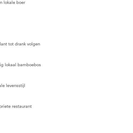
n lokale boer
ant tot drank volgen
tig lokaal bamboebos
e levensstijl
oriete restaurant