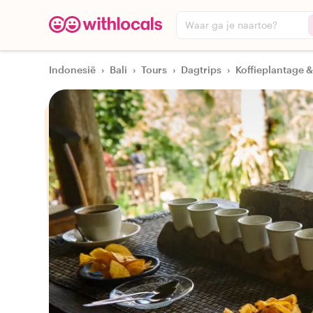
Waar ga je naartoe?
Indonesië
›
Bali
›
Tours
›
Dagtrips
›
Koffieplantage &