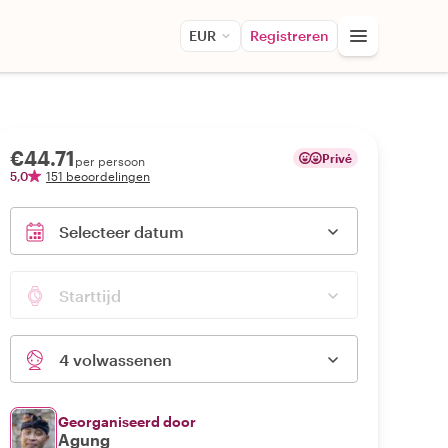
EUR
Registreren
€44.71
Privé
per persoon
5,0
151 beoordelingen
Selecteer datum
Starttijd
4 volwassenen
Georganiseerd door
Agung