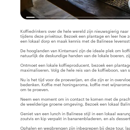
Koffiedrinkers over de hele wereld zijn nieuwsgierig naar
tijdens deze privétour. Bezoek een plantage en leer hoe z
een lokaal dorp en maak kennis met de Balinese levenssti
De hooglanden van Kintamani zijn de ideale plek om koffi
natuurlijk de deskundige handen van de lokale boeren, zij
Ontmoet een lokale koffieproducent, bezoek een plantage
maximaliseren. Volg de hele reis van de koffieboon, van s
Nu is het tijd voor de proeverijen, en die zijn er in overv
bedenken. Koffie met honingaroma, koffie met wijnaroma, 
om te proeven.
Neem een moment om in contact te komen met de pracht
de weelderige groene omgeving. Bezoek een lokaal Balinee
Geniet van een lunch in Balinese stijl in een lokaal warung
zoutvis en kip verpakt in bananenbladeren, en als desser
Ophalen en wegbrengen zijn inbegrepen bij deze tour, la