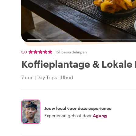
5,0
151 beoordelingen
Koffieplantage & Lokale 
7 uur
Day Trips
Ubud
Jouw local voor deze experience
Experience gehost door
Agung