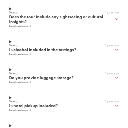
Vraag
1 year ago
Does the tour include any sightseeing or cultural
insights?
bekijk antwoord
Vraag
1 year ago
Is alcohol included in the tastings?
bekijk antwoord
Vraag
1 year ago
Do you provide luggage storage?
bekijk antwoord
Vraag
1 year ago
Is hotel pickup included?
bekijk antwoord