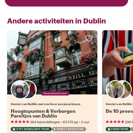
Andere activiteiten in
Dublin
Kies jouw favoriete local
Geniet van Dublin met een host van jouw keuze
Geniet van Dublin
Hoogtepunten & Verborgen
De 10 proev
Pareltjes van Dublin
•
•
364 beoordelingen
€57.72
pp
3 uur
236 
CITY HIGHLIGHT TOUR
DIRECT BEVESTIGD
FOOD TOUR