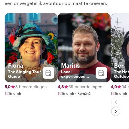
een onvergetelijk avontuur op maat te creëren.
Fiona
Marius
Ben
The Singing Tour-
Local
The Nat
Guide
experienced
Outdoo
tourist
5,0
8 beoordelingen
4,8
39 beoordelingen
4,9
54 
English
English・Română
English