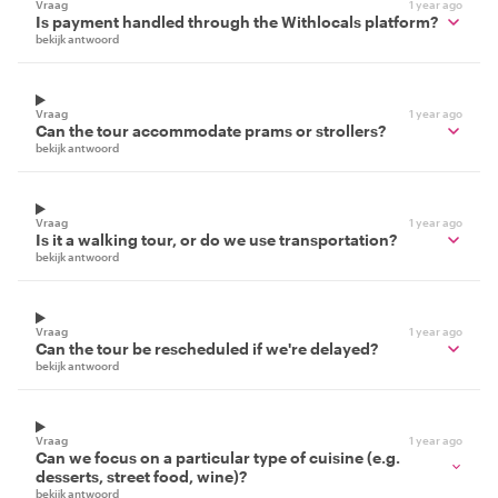
Vraag
1 year ago
Is payment handled through the Withlocals platform?
bekijk antwoord
Vraag
1 year ago
Can the tour accommodate prams or strollers?
bekijk antwoord
Vraag
1 year ago
Is it a walking tour, or do we use transportation?
bekijk antwoord
Vraag
1 year ago
Can the tour be rescheduled if we're delayed?
bekijk antwoord
Vraag
1 year ago
Can we focus on a particular type of cuisine (e.g.
desserts, street food, wine)?
bekijk antwoord