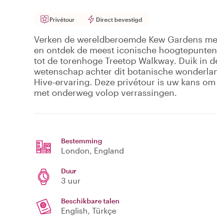
Privétour
Direct bevestigd
Verken de wereldberoemde Kew Gardens met
en ontdek de meest iconische hoogtepunten
tot de torenhoge Treetop Walkway. Duik in 
wetenschap achter dit botanische wonderla
Hive-ervaring. Deze privétour is uw kans om 
met onderweg volop verrassingen.
Bestemming
London
, England
Duur
3 uur
Beschikbare talen
English, Türkçe