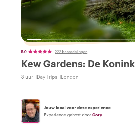
5,0
222 beoordelingen
Kew Gardens: De Konink
3 uur
Day Trips
London
Jouw local voor deze experience
Experience gehost door
Cory