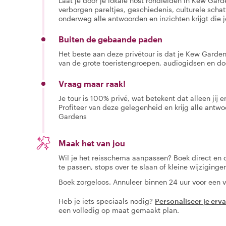
Laat je door je lokale host rondleiden in Kew Gar
verborgen pareltjes, geschiedenis, culturele schat
onderweg alle antwoorden en inzichten krijgt die 
Buiten de gebaande paden
Het beste aan deze privétour is dat je Kew Garden
van de grote toeristengroepen, audiogidsen en doo
Vraag maar raak!
Je tour is 100% privé, wat betekent dat alleen jij
Profiteer van deze gelegenheid en krijg alle antw
Gardens
Maak het van jou
Wil je het reisschema aanpassen? Boek direct en
te passen, stops over te slaan of kleine wijziging
Boek zorgeloos. Annuleer binnen 24 uur voor een v
Heb je iets speciaals nodig?
Personaliseer je erv
een volledig op maat gemaakt plan.