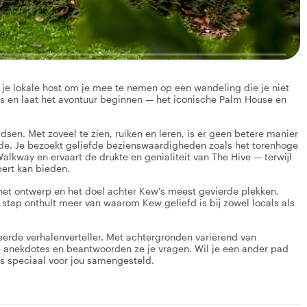
je lokale host om je mee te nemen op een wandeling die je niet
s en laat het avontuur beginnen — het iconische Palm House en
dsen. Met zoveel te zien, ruiken en leren, is er geen betere manier
jde. Je bezoekt geliefde bezienswaardigheden zoals het torenhoge
lkway en ervaart de drukte en genialiteit van The Hive — terwijl
pert kan bieden.
 het ontwerp en het doel achter Kew's meest gevierde plekken,
stap onthult meer van waarom Kew geliefd is bij zowel locals als
neerde verhalenverteller. Met achtergronden variërend van
ke anekdotes en beantwoorden ze je vragen. Wil je een ander pad
is speciaal voor jou samengesteld.