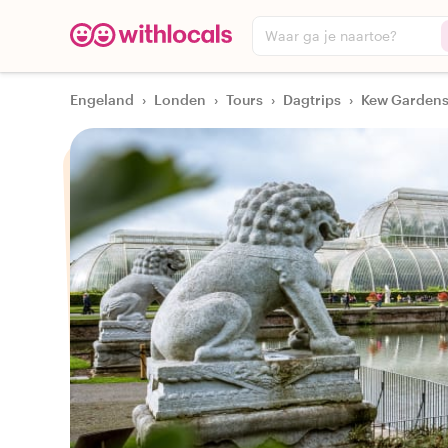
Waar ga je naartoe?
Engeland
›
Londen
›
Tours
›
Dagtrips
›
Kew Gardens