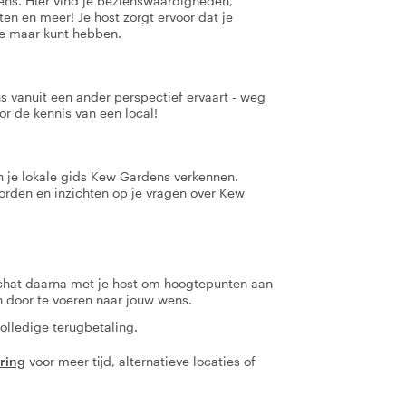
dens. Hier vind je bezienswaardigheden,
ten en meer! Je host zorgt ervoor dat je
je maar kunt hebben.
s vanuit een ander perspectief ervaart - weg
r de kennis van een local!
 en je lokale gids Kew Gardens verkennen.
oorden en inzichten op je vragen over Kew
 chat daarna met je host om hoogtepunten aan
en door te voeren naar jouw wens.
olledige terugbetaling.
aring
voor meer tijd, alternatieve locaties of