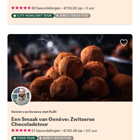
•
•
82 beoordelingen
€110.30
pp
3 uur
CITY HIGHLIGHT TOUR
DIRECT BEVESTIGD
Geniet van Geneva met Halit
Een Smaak van Genève: Zwitserse
Chocoladetour
•
•
51 beoordelingen
€143.38
pp
2.5 uur
FOOD TOUR
DIRECT BEVESTIGD