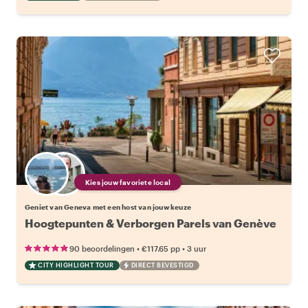
Kies jouw favoriete local
Geniet van Geneva met een host van jouw keuze
Hoogtepunten & Verborgen Parels van Genève
•
•
90 beoordelingen
€117.65
pp
3 uur
CITY HIGHLIGHT TOUR
DIRECT BEVESTIGD