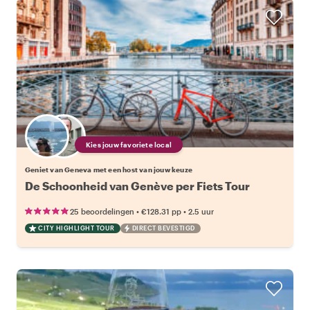
Kies jouw favoriete local
Geniet van Geneva met een host van jouw keuze
De Schoonheid van Genève per Fiets Tour
•
•
25 beoordelingen
€128.31
pp
2.5 uur
CITY HIGHLIGHT TOUR
DIRECT BEVESTIGD