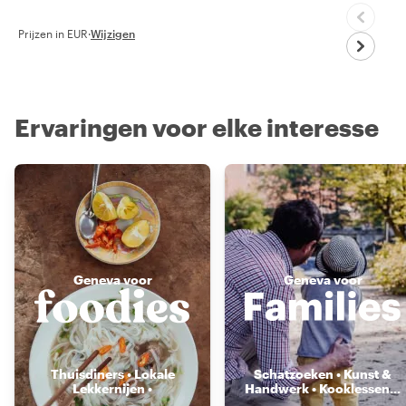
Prijzen in EUR
·
Wijzigen
Ervaringen voor elke interesse
Geneva voor
Geneva voor
Thuisdiners • Lokale
Schatzoeken • Kunst &
Lekkernijen •
Handwerk • Kooklessen
...
Voedselmarkten
...