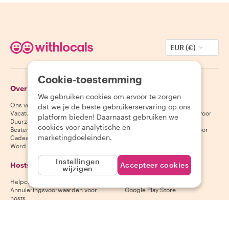
EUR (€)
Cookie-toestemming
Over Withlocals
Gasten
We gebruiken cookies om ervoor te zorgen
Ons verhaal
Helpcentrum voor gasten
dat we je de beste gebruikerservaring op ons
Vacatures
Annuleringsvoorwaarden voor
platform bieden! Daarnaast gebruiken we
Duurzaamheid
gasten
cookies voor analytische en
Bestemmingen
Algemene voorwaarden voor
marketingdoeleinden.
Cadeaubonnen
gasten
Word partner
Instellingen
Hosts
Download onze app
Accepteer cookies
wijzigen
Helpcentrum voor hosts
App Store
Annuleringsvoorwaarden voor
Google Play Store
hosts
Algemene voorwaarden voor
hosts
Word een host