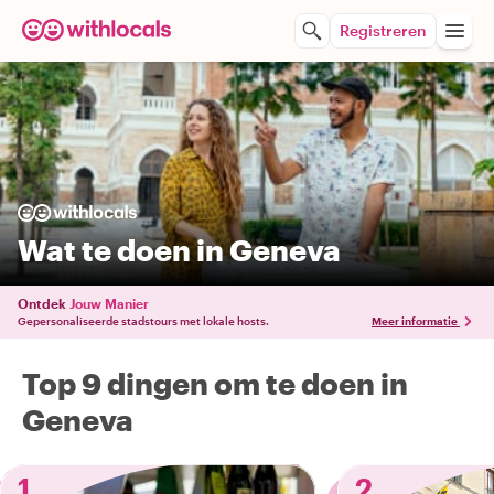
Registreren
Wat te doen in Geneva
Ontdek
Jouw Manier
Gepersonaliseerde stadstours met lokale hosts.
Meer informatie
Top 9 dingen om te doen in
Geneva
1
2