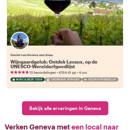
Geniet van Geneva met Anna
Wijngaardgeluk: Ontdek Lavaux, op de
UNESCO-Werelderfgoedlijst
•
•
13 beoordelingen
€154.41
pp
4 uur
WINE & BEER TOUR
OPENBAAR VERVOER
GEZINSVRIENDELIJK
Bekijk alle ervaringen in Geneva
Verken Geneva met
een local naar