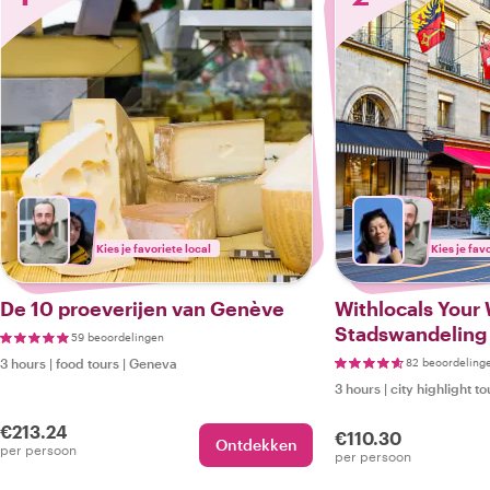
Kies je favoriete local
Kies je fav
De 10 proeverijen van Genève
Withlocals Your 
Stadswandeling
59 beoordelingen
3 hours
|
food tours
|
Geneva
82 beoordeling
3 hours
|
city highlight to
€213.24
€110.30
Ontdekken
per persoon
per persoon