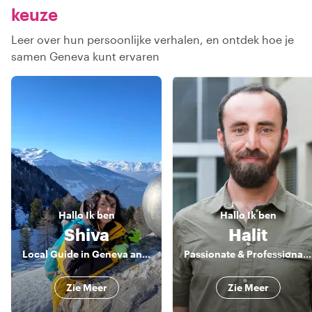
keuze
Leer over hun persoonlijke verhalen, en ontdek hoe je
samen Geneva kunt ervaren
Hallo
Ik ben
Hallo
Ik ben
Shiva
Halit
Local Guide in Geneva and in Switzerland
Passionate & Professional Switzerland Guide
Zie Meer
Zie Meer