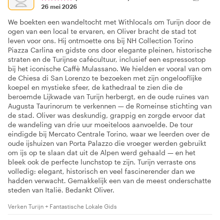
26 mei 2026
We boekten een wandeltocht met Withlocals om Turijn door de
ogen van een local te ervaren, en Oliver bracht de stad tot
leven voor ons. Hij ontmoette ons bij NH Collection Torino
Piazza Carlina en gidste ons door elegante pleinen, historische
straten en de Turijnse cafécultuur, inclusief een espressostop
bij het iconische Caffè Mulassano. We hielden er vooral van om
de Chiesa di San Lorenzo te bezoeken met zijn ongelooflijke
koepel en mystieke sfeer, de kathedraal te zien die de
beroemde Lijkwade van Turijn herbergt, en de oude ruïnes van
Augusta Taurinorum te verkennen — de Romeinse stichting van
de stad. Oliver was deskundig, grappig en zorgde ervoor dat
de wandeling van drie uur moeiteloos aanvoelde. De tour
eindigde bij Mercato Centrale Torino, waar we leerden over de
oude ijshuizen van Porta Palazzo die vroeger werden gebruikt
om ijs op te slaan dat uit de Alpen werd gehaald — en het
bleek ook de perfecte lunchstop te zijn. Turijn verraste ons
volledig: elegant, historisch en veel fascinerender dan we
hadden verwacht. Gemakkelijk een van de meest onderschatte
steden van Italië. Bedankt Oliver.
Verken Turijn + Fantastische Lokale Gids