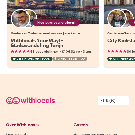
Kies jouw favoriete local
Geniet van Turin met een host van jouw keuze
Geniet van Turin 
Withlocals Your Way! -
City Kicksta
Stadswandeling Turijn
•
•
66 beoordelingen
€106.62
pp
3 uur
66 b
CITY HIGHLIGHT TOUR
DIRECT BEVESTIGD
CITY HIGHLIG
EUR (€)
Over Withlocals
Gasten
Ons verhaal
Helpcentrum voor gasten