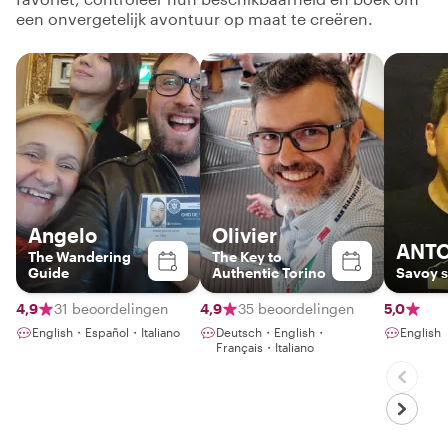
een onvergetelijk avontuur op maat te creëren.
Angelo
Olivier
ANT
The Wandering
The Key to
Guide
Authentic Torino
Savoy s
4,9
31 beoordelingen
4,9
35 beoordelingen
5,0
English・Español・Italiano
Deutsch・English・
English
Français・Italiano