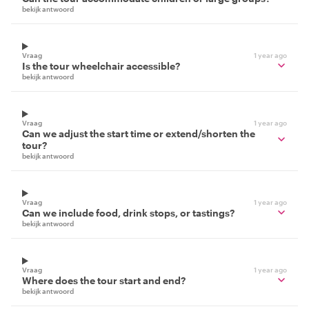
bekijk antwoord
Vraag
1 year ago
Is the tour wheelchair accessible?
bekijk antwoord
Vraag
1 year ago
Can we adjust the start time or extend/shorten the
tour?
bekijk antwoord
Vraag
1 year ago
Can we include food, drink stops, or tastings?
bekijk antwoord
Vraag
1 year ago
Where does the tour start and end?
bekijk antwoord