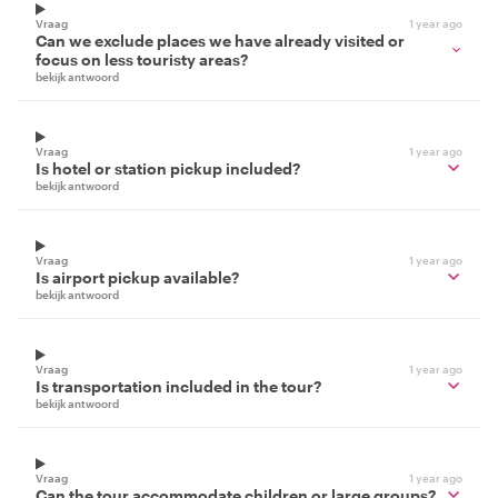
Vraag
1 year ago
Can we exclude places we have already visited or
focus on less touristy areas?
bekijk antwoord
Vraag
1 year ago
Is hotel or station pickup included?
bekijk antwoord
Vraag
1 year ago
Is airport pickup available?
bekijk antwoord
Vraag
1 year ago
Is transportation included in the tour?
bekijk antwoord
Vraag
1 year ago
Can the tour accommodate children or large groups?