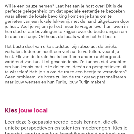
Wil je een pauze nemen? Laat het aan je host over! Dit is de
perfecte gelegenheid om dat speciale eettentje te bezoeken
waar alleen de lokale bevolking komt en je kans om te
genieten van een lokale lekkernij, met de hand uitgekozen door
je host. Voel je vrij om je host meer te vragen over hun leven in
hun stad of aanbevelingen te krijgen over de beste dingen om
te doen in Turijn. Onthoud, de locals weten het het beste.
Het beste deel van elke stadstour zijn absoluut de unieke
verhalen. Iedereen heeft een verhaal te vertellen, vooral je
host. Elk van de lokale hosts heeft een andere achtergrond,
variërend van kunst tot geschiedenis. Ze kunnen niet wachten
om hun kennis met je te delen en ideeën en perspectieven uit
te wisselen! Heb je zin om de route een beetje te veranderen?
Geen probleem, de hosts zullen de tour graag personaliseren
naar jouw wensen en hun Turijn, jouw Turijn maken!
Kies
jouw local
Leer deze 3 gepassioneerde locals kennen, die elk
unieke perspectieven en talenten meebrengen. Kies je
favoriet, controleer hun beschikbaarheid en boek om