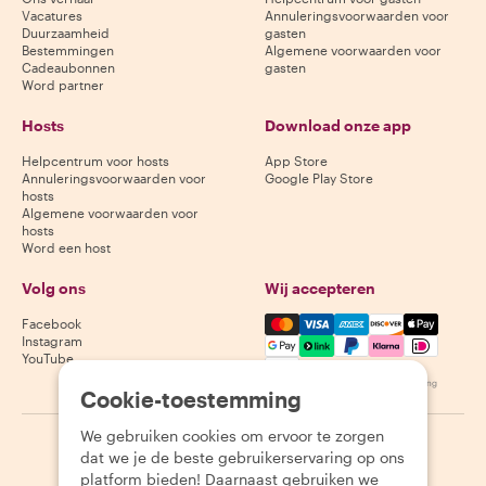
Vacatures
Annuleringsvoorwaarden voor
Duurzaamheid
gasten
Bestemmingen
Algemene voorwaarden voor
Cadeaubonnen
gasten
Word partner
Hosts
Download onze app
Helpcentrum voor hosts
App Store
Annuleringsvoorwaarden voor
Google Play Store
hosts
Algemene voorwaarden voor
hosts
Word een host
Volg ons
Wij accepteren
Mastercard, Visa, Amex, Di
Facebook
Instagram
YouTube
Beschikbaarheid varieert per bestemming
Cookie-toestemming
We gebruiken cookies om ervoor te zorgen
©
2026
Withlocals.com
|
Privacybeleid
|
Cookies
|
Sitemap
dat we je de beste gebruikerservaring op ons
platform bieden! Daarnaast gebruiken we