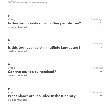
Beschikbaarheid varieert per bestemming
Vraag
1 year ago
Is this tour private or will other people join?
bekijk antwoord
Vraag
1 year ago
Is this tour available in multiple languages?
bekijk antwoord
Vraag
1 year ago
Can the tour be customized?
bekijk antwoord
Vraag
1 year ago
What places are included in the itinerary?
bekijk antwoord