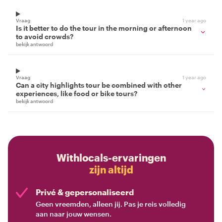
Vraag
1 year ago
Is it better to do the tour in the morning or afternoon
to avoid crowds?
bekijk antwoord
Vraag
1 year ago
Can a city highlights tour be combined with other
experiences, like food or bike tours?
bekijk antwoord
Withlocals-ervaringen
zijn altijd
Privé & gepersonaliseerd
Geen vreemden, alleen jij. Pas je reis volledig
aan naar jouw wensen.