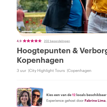
4,9
202 beoordelingen
Hoogtepunten & Verborg
Kopenhagen
3 uur
City Highlight Tours
Copenhagen
Kies een van de
12
locals beschikbaar
Experience gehost door
Fabrine Lima