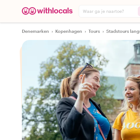
Waar ga je naartoe?
Denemarken
›
Kopenhagen
›
Tours
›
Stadstours lang