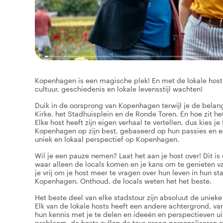
Kopenhagen is een magische plek! En met de lokale host v
cultuur, geschiedenis en lokale levensstijl wachten!
Duik in de oorsprong van Kopenhagen terwijl je de belang
Kirke, het Stadhuisplein en de Ronde Toren. En hoe zit he
Elke host heeft zijn eigen verhaal te vertellen, dus kies j
Kopenhagen op zijn best, gebaseerd op hun passies en exp
uniek en lokaal perspectief op Kopenhagen.
Wil je een pauze nemen? Laat het aan je host over! Dit i
waar alleen de locals komen en je kans om te genieten va
je vrij om je host meer te vragen over hun leven in hun s
Kopenhagen. Onthoud, de locals weten het het beste.
Het beste deel van elke stadstour zijn absoluut de unieke 
Elk van de lokale hosts heeft een andere achtergrond, va
hun kennis met je te delen en ideeën en perspectieven ui
probleem, de hosts zullen de tour graag personalisere