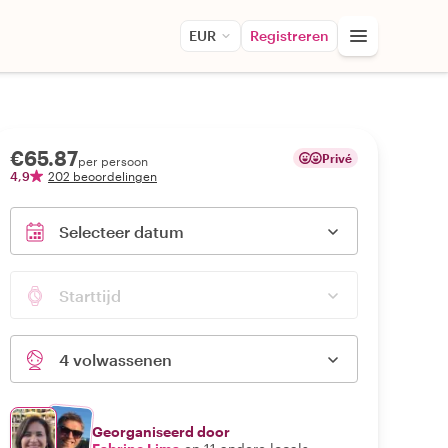
EUR
Registreren
€65.87
Privé
per persoon
4,9
202 beoordelingen
Selecteer datum
Starttijd
4 volwassenen
Georganiseerd door