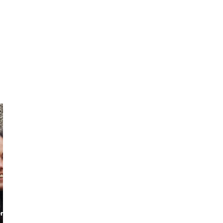
Bo Michael
Grazi
Your expert in
Cultural guide
en
Copenhagen
and storyteller
scover