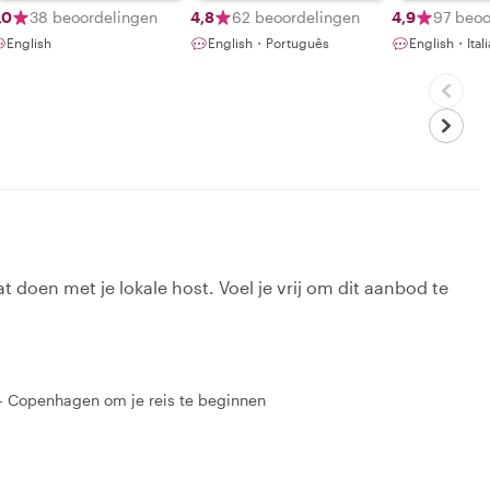
Food, Art &
,0
38 beoordelingen
4,8
62 beoordelingen
4,9
97 beoo
Nature with
English
English・Português
English・Ital
Local
t doen met je lokale host. Voel je vrij om dit aanbod te
 - Copenhagen om je reis te beginnen