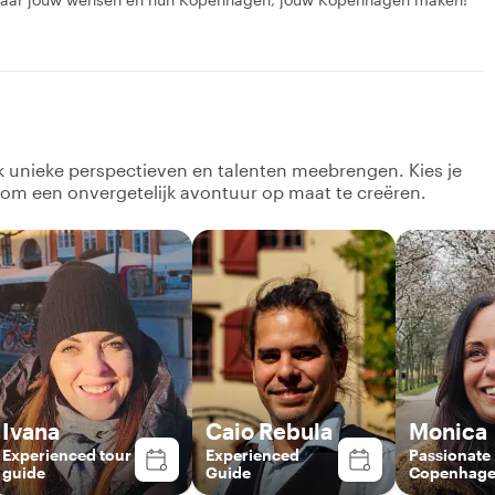
lk unieke perspectieven en talenten meebrengen. Kies je
 om een onvergetelijk avontuur op maat te creëren.
Ivana
Caio Rebula
Monica
Experienced tour
Experienced
Passionate
guide
Guide
Copenhag
Guide – Di