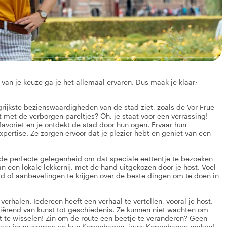
an je keuze ga je het allemaal ervaren. Dus maak je klaar;
rijkste bezienswaardigheden van de stad ziet, zoals de Vor Frue
t met de verborgen pareltjes? Oh, je staat voor een verrassing!
e favoriet en je ontdekt de stad door hun ogen. Ervaar hun
ertise. Ze zorgen ervoor dat je plezier hebt en geniet van een
s de perfecte gelegenheid om dat speciale eettentje te bezoeken
n een lokale lekkernij, met de hand uitgekozen door je host. Voel
tad of aanbevelingen te krijgen over de beste dingen om te doen in
verhalen. Iedereen heeft een verhaal te vertellen, vooral je host.
riërend van kunst tot geschiedenis. Ze kunnen niet wachten om
t te wisselen! Zin om de route een beetje te veranderen? Geen
n naar jouw wensen en hun Kopenhagen, jouw Kopenhagen maken!