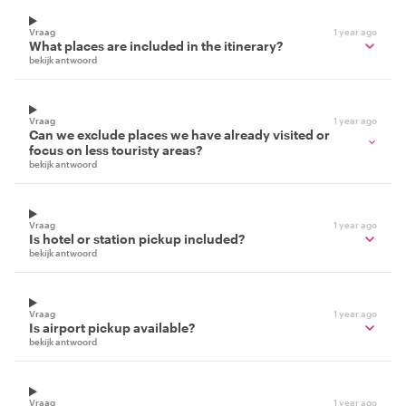
Vraag
1 year ago
What places are included in the itinerary?
bekijk antwoord
Vraag
1 year ago
Can we exclude places we have already visited or
focus on less touristy areas?
bekijk antwoord
Vraag
1 year ago
Is hotel or station pickup included?
bekijk antwoord
Vraag
1 year ago
Is airport pickup available?
bekijk antwoord
Vraag
1 year ago