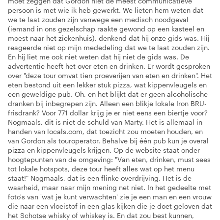
moet zeggen dat Gordon niet de meest communicatieve
persoon is met wie ik heb gewerkt. We lieten hem weten dat
we te laat zouden zijn vanwege een medisch noodgeval
(iemand in ons gezelschap raakte gewond op een kasteel en
moest naar het ziekenhuis), denkend dat hij onze gids was. Hij
reageerde niet op mijn mededeling dat we te laat zouden zijn.
En hij liet me ook niet weten dat hij niet de gids was. De
advertentie heeft het over eten en drinken. Er wordt gesproken
over "deze tour omvat tien proeverijen van eten en drinken". Het
eten bestond uit een lekker stuk pizza, wat kippenvleugels en
een geweldige pub. Oh, en het blijkt dat er geen alcoholische
dranken bij inbegrepen zijn. Alleen een blikje lokale Iron BRU-
frisdrank? Voor 771 dollar krijg je er niet eens een biertje voor?
Nogmaals, dit is niet de schuld van Marty. Het is allemaal in
handen van locals.com, dat toezicht zou moeten houden, en
van Gordon als touroperator. Behalve bij één pub kun je overal
pizza en kippenvleugels krijgen. Op de website staat onder
hoogtepunten van de omgeving: "Van eten, drinken, must sees
tot lokale hotspots, deze tour heeft alles wat op het menu
staat!" Nogmaals, dat is een flinke overdrijving. Het is de
waarheid, maar naar mijn mening net niet. In het gedeelte met
foto's van 'wat je kunt verwachten' zie je een man en een vrouw
die naar een vloeistof in een glas kijken die je doet geloven dat
het Schotse whisky of whiskey is. En dat zou best kunnen,