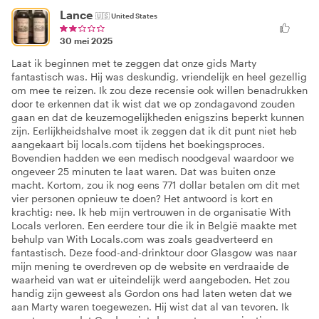
Lance
🇺🇸
United States
30 mei 2025
Laat ik beginnen met te zeggen dat onze gids Marty
fantastisch was. Hij was deskundig, vriendelijk en heel gezellig
om mee te reizen. Ik zou deze recensie ook willen benadrukken
door te erkennen dat ik wist dat we op zondagavond zouden
gaan en dat de keuzemogelijkheden enigszins beperkt kunnen
zijn. Eerlijkheidshalve moet ik zeggen dat ik dit punt niet heb
aangekaart bij locals.com tijdens het boekingsproces.
Bovendien hadden we een medisch noodgeval waardoor we
ongeveer 25 minuten te laat waren. Dat was buiten onze
macht. Kortom, zou ik nog eens 771 dollar betalen om dit met
vier personen opnieuw te doen? Het antwoord is kort en
krachtig: nee. Ik heb mijn vertrouwen in de organisatie With
Locals verloren. Een eerdere tour die ik in België maakte met
behulp van With Locals.com was zoals geadverteerd en
fantastisch. Deze food-and-drinktour door Glasgow was naar
mijn mening te overdreven op de website en verdraaide de
waarheid van wat er uiteindelijk werd aangeboden. Het zou
handig zijn geweest als Gordon ons had laten weten dat we
aan Marty waren toegewezen. Hij wist dat al van tevoren. Ik