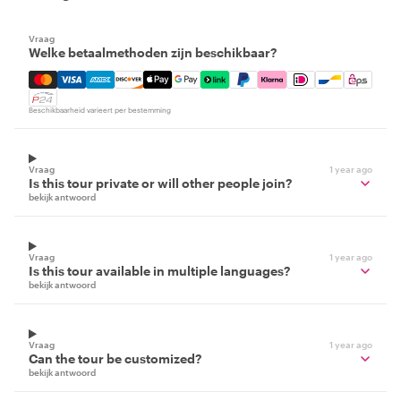
Vraag
Welke betaalmethoden zijn beschikbaar?
Mastercard, Visa, Amex, Discover, Apple Pay, Google Pay
Beschikbaarheid varieert per bestemming
Vraag
1 year ago
Is this tour private or will other people join?
bekijk antwoord
Vraag
1 year ago
Is this tour available in multiple languages?
bekijk antwoord
Vraag
1 year ago
Can the tour be customized?
bekijk antwoord