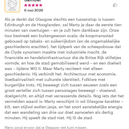
6 mei 2026
Als je denkt dat Glasgow slechts een tussenstop is tussen
Edinburgh en de Hooglanden, zal Marty je daar de eerste tien
minuten van overtuigen – en je zult hem dankbaar zijn. Onze
tour bestreek een buitengewoon scala: de koopmansstad
gebouwd op tabaks- en suikerrijkdom (en de ongemakkelijke
geschiedenis erachter), het tijdperk van de scheepsbouw dat
de Clyde synoniem maakte met industriële macht, de
financiële en handelsinfrastructuur die de Britse Rijk stilletjes
vormde, en hoe de stad gemobiliseerd werd – en een doelwit
was – tijdens WO II. Maar Marty reciteert niet alleen
geschiedenis. Hij verbindt het. Architectuur met economie.
Voetbalrivaliteit met culturele identiteit. Folklore met
burgerlijke trots. Hij beweegt zich tussen eeuwen zoals een
groot verteller zich tussen personages beweegt – vloeiend,
doelgericht, en altijd met verrassende details. Nog iets dat het
vermelden waard is: Marty verschijnt in vol Glasgow-karakter –
kilt, een stijlvol wollen jasje, en het soort aanstekelijke energie
dat een wandeling van drie uur doet aanvoelen als dertig
minuten. Hij speelt de stad niet. Hij IS de stad.
Marty zorgt ervoor dat je Glasgow niet kunt missen.