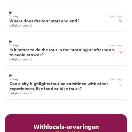
Vraag
1 year ago
Where does the tour start and end?
bekijk antwoord
Vraag
1 year ago
Is it better to do the tour in the morning or afternoon
to avoid crowds?
bekijk antwoord
Vraag
1 year ago
Can a city highlights tour be combined with other
experiences, like food or bike tours?
bekijk antwoord
Withlocals-ervaringen