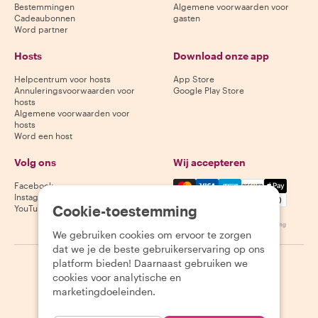
Bestemmingen
Algemene voorwaarden voor
Cadeaubonnen
gasten
Word partner
Hosts
Download onze app
Helpcentrum voor hosts
App Store
Annuleringsvoorwaarden voor
Google Play Store
hosts
Algemene voorwaarden voor
hosts
Word een host
Volg ons
Wij accepteren
Mastercard, Visa, Amex, Di
Facebook
Instagram
Cookie-toestemming
YouTube
Beschikbaarheid varieert per bestemming
We gebruiken cookies om ervoor te zorgen
dat we je de beste gebruikerservaring op ons
platform bieden! Daarnaast gebruiken we
©
2026
Withlocals.com
|
Privacybeleid
|
Cookies
|
Sitemap
cookies voor analytische en
marketingdoeleinden.