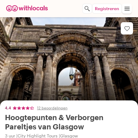
Registreren
4,4
12 beoordelingen
Hoogtepunten & Verborgen
Pareltjes van Glasgow
3 uur
City Highlight Tours
Glasgow