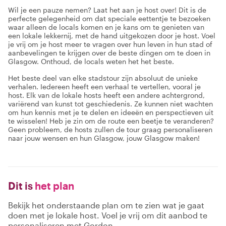
Wil je een pauze nemen? Laat het aan je host over! Dit is de
perfecte gelegenheid om dat speciale eettentje te bezoeken
waar alleen de locals komen en je kans om te genieten van
een lokale lekkernij, met de hand uitgekozen door je host. Voel
je vrij om je host meer te vragen over hun leven in hun stad of
aanbevelingen te krijgen over de beste dingen om te doen in
Glasgow. Onthoud, de locals weten het het beste.
Het beste deel van elke stadstour zijn absoluut de unieke
verhalen. Iedereen heeft een verhaal te vertellen, vooral je
host. Elk van de lokale hosts heeft een andere achtergrond,
variërend van kunst tot geschiedenis. Ze kunnen niet wachten
om hun kennis met je te delen en ideeën en perspectieven uit
te wisselen! Heb je zin om de route een beetje te veranderen?
Geen probleem, de hosts zullen de tour graag personaliseren
naar jouw wensen en hun Glasgow, jouw Glasgow maken!
Dit is
het plan
Bekijk het onderstaande plan om te zien wat je gaat
doen met je lokale host. Voel je vrij om dit aanbod te
personaliseren met Gordon.