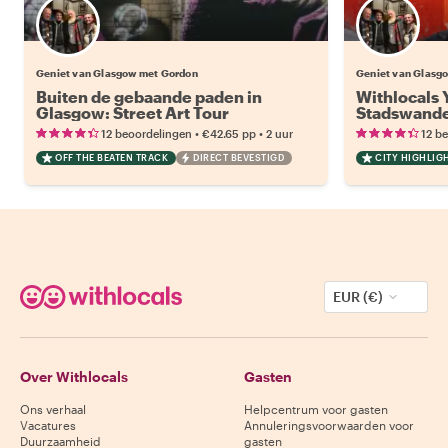
Geniet van Glasgow met Gordon
Geniet van Glasg
Buiten de gebaande paden in
Withlocals 
Glasgow: Street Art Tour
Stadswande
•
•
12 beoordelingen
€42.65
pp
2 uur
12 b
OFF THE BEATEN TRACK
DIRECT BEVESTIGD
CITY HIGHLIG
EUR (€)
Over Withlocals
Gasten
Ons verhaal
Helpcentrum voor gasten
Vacatures
Annuleringsvoorwaarden voor
Duurzaamheid
gasten