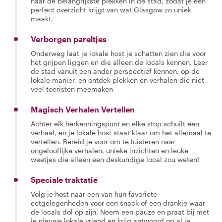
naar de belangrijkste plekken in de stad, zodat je een
perfect overzicht krijgt van wat Glasgow zo uniek
maakt.
Verborgen pareltjes
Onderweg laat je lokale host je schatten zien die voor
het grijpen liggen en die alleen de locals kennen. Leer
de stad vanuit een ander perspectief kennen, op de
lokale manier, en ontdek plekken en verhalen die niet
veel toeristen meemaken
Magisch Verhalen Vertellen
Achter elk herkenningspunt en elke stop schuilt een
verhaal, en je lokale host staat klaar om het allemaal te
vertellen. Bereid je voor om te luisteren naar
ongelooflijke verhalen, unieke inzichten en leuke
weetjes die alleen een deskundige local zou weten!
Speciale traktatie
Volg je host naar een van hun favoriete
eetgelegenheden voor een snack of een drankje waar
de locals dol op zijn. Neem een pauze en praat bij met
je nieuwe lokale vriend en krijg antwoord op al je