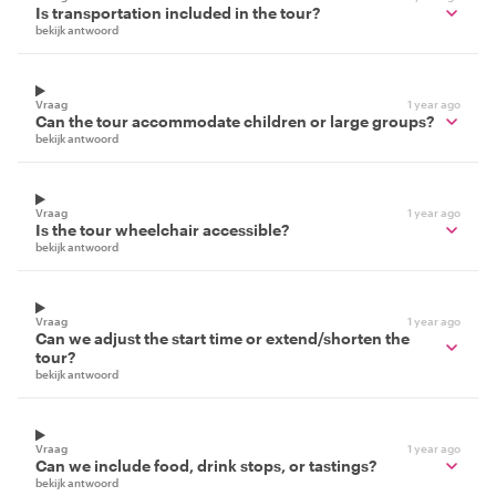
Is transportation included in the tour?
bekijk antwoord
Vraag
1 year ago
Can the tour accommodate children or large groups?
bekijk antwoord
Vraag
1 year ago
Is the tour wheelchair accessible?
bekijk antwoord
Vraag
1 year ago
Can we adjust the start time or extend/shorten the
tour?
bekijk antwoord
Vraag
1 year ago
Can we include food, drink stops, or tastings?
bekijk antwoord