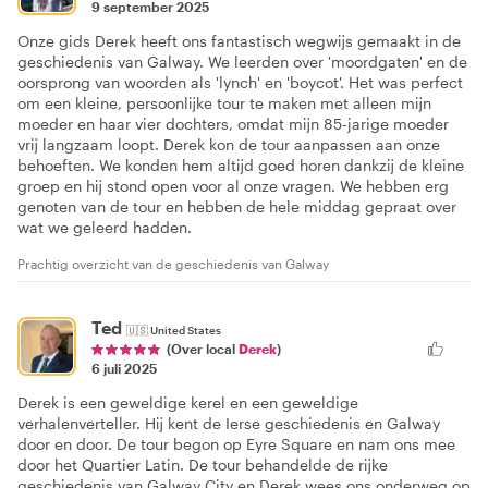
9 september 2025
Onze gids Derek heeft ons fantastisch wegwijs gemaakt in de
geschiedenis van Galway. We leerden over 'moordgaten' en de
oorsprong van woorden als 'lynch' en 'boycot'. Het was perfect
om een kleine, persoonlijke tour te maken met alleen mijn
moeder en haar vier dochters, omdat mijn 85-jarige moeder
vrij langzaam loopt. Derek kon de tour aanpassen aan onze
behoeften. We konden hem altijd goed horen dankzij de kleine
groep en hij stond open voor al onze vragen. We hebben erg
genoten van de tour en hebben de hele middag gepraat over
wat we geleerd hadden.
Prachtig overzicht van de geschiedenis van Galway
Ted
🇺🇸
United States
(Over local
Derek
)
6 juli 2025
Derek is een geweldige kerel en een geweldige
verhalenverteller. Hij kent de Ierse geschiedenis en Galway
door en door. De tour begon op Eyre Square en nam ons mee
door het Quartier Latin. De tour behandelde de rijke
geschiedenis van Galway City en Derek wees ons onderweg op