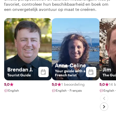
favoriet, controleer hun beschikbaarheid en boek om
een onvergetelijk avontuur op maat te creëren.
Anne-Celine
Brendan J.
Jim
Your guide with a
Tourist Guide
French twist
The Gui
5,0
5,0
1 beoordeling
5,0
14 
English
English・Français
English