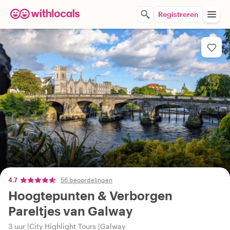
Registreren
4,7
56 beoordelingen
Hoogtepunten & Verborgen
Pareltjes van Galway
3 uur
City Highlight Tours
Galway