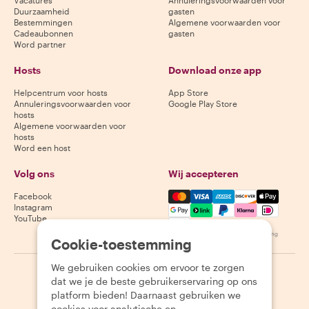
Vacatures
Annuleringsvoorwaarden voor
Duurzaamheid
gasten
Bestemmingen
Algemene voorwaarden voor
Cadeaubonnen
gasten
Word partner
Hosts
Download onze app
Helpcentrum voor hosts
App Store
Annuleringsvoorwaarden voor
Google Play Store
hosts
Algemene voorwaarden voor
hosts
Word een host
Volg ons
Wij accepteren
Mastercard, Visa, Amex, Di
Facebook
Instagram
YouTube
Beschikbaarheid varieert per bestemming
Cookie-toestemming
We gebruiken cookies om ervoor te zorgen
©
2026
Withlocals.com
|
Privacybeleid
|
Cookies
|
Sitemap
dat we je de beste gebruikerservaring op ons
platform bieden! Daarnaast gebruiken we
cookies voor analytische en