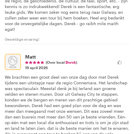
de regio, de geschiedenis, de cultuur, de taal, sport, etc. - zijn
kennis is zo indrukwekkend! Derek is een fantastische, erg
leuke gids. We komen zeker nog eens terug naar Galway, en
zullen zeker weer een tour bij hem boeken. Heel erg bedankt
voor de onvergetelijke dagen, Derek - go raibh míle maith
agat!
Geweldige ervaring!
Matt
(Over local
Derek
)
19 april 2026
We brachten een groot deel van onze dag door met Derek
tijdens een uitstapje naar de regio Connemara. Het landschap
was spectaculair. Meestal denk je bij Ierland aan groene
velden en stenen muren. Door uit Galway City te stappen,
konden we de bergen en meren van dit prachtige gebied
bewonderen. Derek had een goed plan voor de dag en was
meer dan meegaand met onze wensen. Dit was zoveel meer
dan een busreis met meer dan 50 van je beste vrienden. Eén-
op-één met een local die enthousiast en trots is om je zijn stad
en land te laten zien, dat is de beste manier om het te ervaren.
Als je overweegt een tour te boeken bij een van de vele