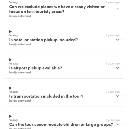
Vraag
1 year ago
Can we exclude places we have already visited or
focus on less touristy areas?
bekijk antwoord
Vraag
1 year ago
Is hotel or station pickup included?
bekijk antwoord
Vraag
1 year ago
Is airport pickup available?
bekijk antwoord
Vraag
1 year ago
Is transportation included in the tour?
bekijk antwoord
Vraag
1 year ago
Can the tour accommodate children or large groups?
bekijk antwoord