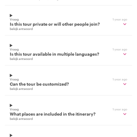
Vraag
1 year ago
Is this tour private or will other people join?
bekijk antwoord
Vraag
1 year ago
Is this tour available in multiple languages?
bekijk antwoord
Vraag
1 year ago
Can the tour be customized?
bekijk antwoord
Vraag
1 year ago
What places are included in the itinerary?
bekijk antwoord