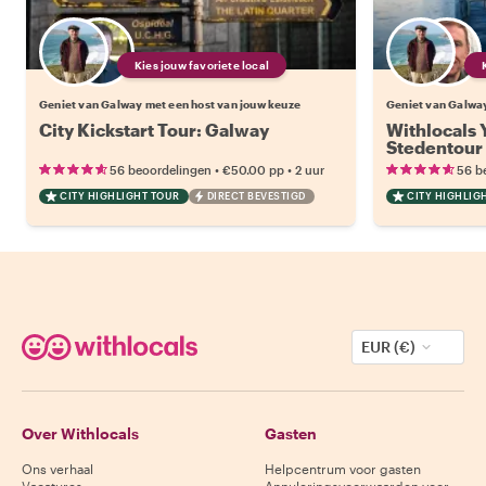
Kies jouw favoriete local
Geniet van Galway met een host van jouw keuze
Geniet van Galway
City Kickstart Tour: Galway
Withlocals 
Stedentour
•
•
56 beoordelingen
€50.00
pp
2 uur
56 b
CITY HIGHLIGHT TOUR
DIRECT BEVESTIGD
CITY HIGHLIG
EUR (€)
Over Withlocals
Gasten
Ons verhaal
Helpcentrum voor gasten