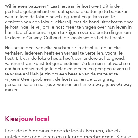
Wil je even pauzeren? Laat het aan je host over! Dit is de
perfecte gelegenheid om dat speciale eettentje te bezoeken
waar alleen de lokale bevolking komt en je kans om te
genieten van een lokale lekkernij, met de hand uitgekozen door
je host. Voel je vrij om je host meer te vragen over hun leven in
hun stad of aanbevelingen te krijgen over de beste dingen om
te doen in Galway. Onthoud, de locals weten het het beste.
Het beste deel van elke stadstour zijn absoluut de unieke
verhalen. Iedereen heeft een verhaal te vertellen, vooral je
host. Elk van de lokale hosts heeft een andere achtergrond,
variërend van kunst tot geschiedenis. Ze kunnen niet wachten
om hun kennis met je te delen en ideeën en perspectieven uit
te wisselen! Heb je zin om een beetje van de route af te
wijken? Geen probleem, de hosts zullen de tour graag
personaliseren naar jouw wensen en hun Galway, jouw Galway
maken!
Kies
jouw local
Leer deze 5 gepassioneerde locals kennen, die elk
unieke perspectieven en talenten meebrengen. Kies je