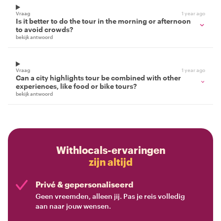
Vraag
1 year ago
Is it better to do the tour in the morning or afternoon
to avoid crowds?
bekijk antwoord
Vraag
1 year ago
Can a city highlights tour be combined with other
experiences, like food or bike tours?
bekijk antwoord
Withlocals-ervaringen
zijn altijd
Privé & gepersonaliseerd
Geen vreemden, alleen jij. Pas je reis volledig
aan naar jouw wensen.