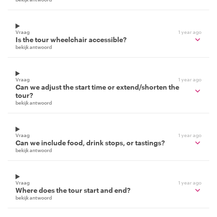
Vraag
1 year ago
Is the tour wheelchair accessible?
bekijk antwoord
Vraag
1 year ago
Can we adjust the start time or extend/shorten the
tour?
bekijk antwoord
Vraag
1 year ago
Can we include food, drink stops, or tastings?
bekijk antwoord
Vraag
1 year ago
Where does the tour start and end?
bekijk antwoord