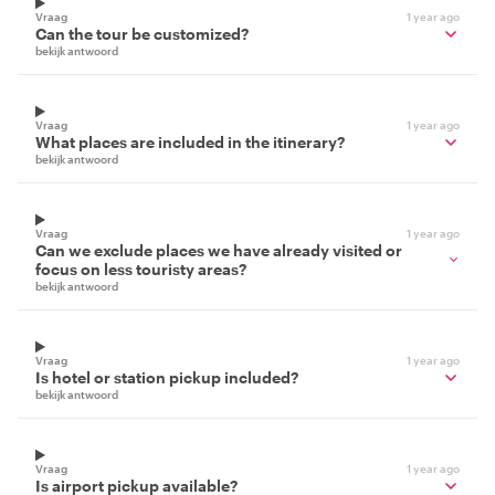
Vraag
1 year ago
Can the tour be customized?
bekijk antwoord
Vraag
1 year ago
What places are included in the itinerary?
bekijk antwoord
Vraag
1 year ago
Can we exclude places we have already visited or
focus on less touristy areas?
bekijk antwoord
Vraag
1 year ago
Is hotel or station pickup included?
bekijk antwoord
Vraag
1 year ago
Is airport pickup available?