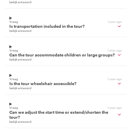
bekijk antwoord
Vraag
1 year ago
Is transportation included in the tour?
bekijk antwoord
Vraag
1 year ago
Can the tour accommodate children or large groups?
bekijk antwoord
Vraag
1 year ago
Is the tour wheelchair accessible?
bekijk antwoord
Vraag
1 year ago
Can we adjust the start time or extend/shorten the
tour?
bekijk antwoord