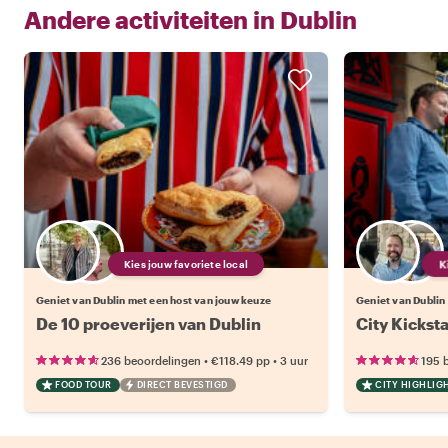
Andere activiteiten in
Dublin
Kies jouw favoriete local
Geniet van Dublin met een host van jouw keuze
Geniet van Dublin
De 10 proeverijen van Dublin
City Kicksta
•
•
236 beoordelingen
€118.49
pp
3 uur
195 
FOOD TOUR
DIRECT BEVESTIGD
CITY HIGHLIG