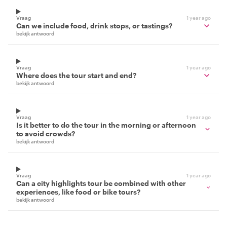
Vraag
1 year ago
Can we include food, drink stops, or tastings?
bekijk antwoord
Vraag
1 year ago
Where does the tour start and end?
bekijk antwoord
Vraag
1 year ago
Is it better to do the tour in the morning or afternoon
to avoid crowds?
bekijk antwoord
Vraag
1 year ago
Can a city highlights tour be combined with other
experiences, like food or bike tours?
bekijk antwoord