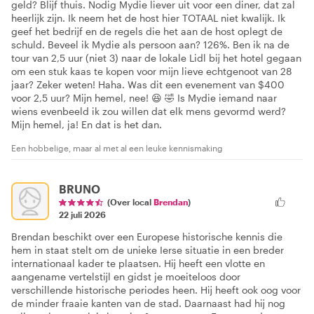
geld? Blijf thuis. Nodig Mydie liever uit voor een diner, dat zal
heerlijk zijn. Ik neem het de host hier TOTAAL niet kwalijk. Ik
geef het bedrijf en de regels die het aan de host oplegt de
schuld. Beveel ik Mydie als persoon aan? 126%. Ben ik na de
tour van 2,5 uur (niet 3) naar de lokale Lidl bij het hotel gegaan
om een stuk kaas te kopen voor mijn lieve echtgenoot van 28
jaar? Zeker weten! Haha. Was dit een evenement van $400
voor 2,5 uur? Mijn hemel, nee! 😆 🤣 Is Mydie iemand naar
wiens evenbeeld ik zou willen dat elk mens gevormd werd?
Mijn hemel, ja! En dat is het dan.
Een hobbelige, maar al met al een leuke kennismaking
BRUNO
(Over local
Brendan
)
22 juli 2026
Brendan beschikt over een Europese historische kennis die
hem in staat stelt om de unieke Ierse situatie in een breder
internationaal kader te plaatsen. Hij heeft een vlotte en
aangename vertelstijl en gidst je moeiteloos door
verschillende historische periodes heen. Hij heeft ook oog voor
de minder fraaie kanten van de stad. Daarnaast had hij nog