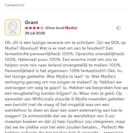
Fantastisch!
Grant
(Over local
Mydie
)
29 juli 2026
Oh, dit is een lastige recensie om te schrijven. Zijn we DOL op
Mydie? Absoluut! Wat is er niet om van te houden!? Een
fantastische persoonlijkheid: 100%. Oprechte vriendelijkheid:
100%. Helemaal puur: 100%. Een enorme inzet om ons te
helpen onze reis naar Ierland onvergetelijk te maken: 100%.
Persoonlijkheid in het algemeen: 126% fantastisch!!! Oké, nu
het lastige gedeelte. Was Mydie te laat? Ja. Was Mydie's
vertraging genoeg om me zorgen te maken? Ja. Hebben we
overwogen om weg te gaan? Ja. Hebben we besproken hoe we
een terugbetaling konden krijgen? Ja. Waar voor je geld. Op
aanraden van WithLocals stuurde ik Mydie maanden geleden
een bericht met de vraag of het mogelijk was om een
wandeltour te doen en daar een soort eetervaring aan toe te
voegen? Ze antwoordde dat we de wandeltour van 3 uur
moesten boeken en dat zij haar foodtour zou integreren, maar
dat we ter plekke voor het eten zouden betalen... Perfect! We
hebben geboekt. Na het boeken heb ik verzocht... aangezien