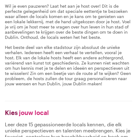
Wil je even pauzeren? Laat het aan je host over! Dit is de
perfecte gelegenheid om dat speciale eettentje te bezoeken
waar alleen de locals komen en je kans om te genieten van
een lokale lekkernij, met de hand uitgekozen door je host. Voel
je vrij om je host meer te vragen over hun leven in hun stad of
aanbevelingen te krijgen over de beste dingen om te doen in
Dublin. Onthoud, de locals weten het het beste.
Het beste deel van elke stadstour zijn absoluut de unieke
verhalen. Iedereen heeft een verhaal te vertellen, vooral je
host. Elk van de lokale hosts heeft een andere achtergrond,
variërend van kunst tot geschiedenis. Ze kunnen niet wachten
om hun kennis met je te delen en ideeën en perspectieven uit
te wisselen! Zin om een beetje van de route af te wijken? Geen
probleem, de hosts zullen de tour graag personaliseren naar
jouw wensen en hun Dublin, jouw Dublin maken!
Kies
jouw local
Leer deze 15 gepassioneerde locals kennen, die elk
unieke perspectieven en talenten meebrengen. Kies je
favoriet, controleer hun beschikbaarheid en boek om