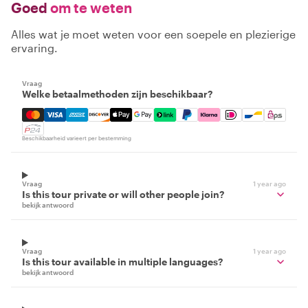
Goed
om te weten
Alles wat je moet weten voor een soepele en plezierige
ervaring.
Vraag
Welke betaalmethoden zijn beschikbaar?
Mastercard, Visa, Amex, Discover, Apple Pay, Google Pay
Beschikbaarheid varieert per bestemming
Vraag
1 year ago
Is this tour private or will other people join?
bekijk antwoord
Vraag
1 year ago
Is this tour available in multiple languages?
bekijk antwoord