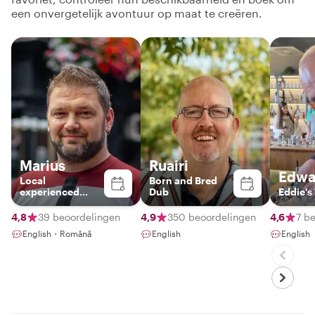
een onvergetelijk avontuur op maat te creëren.
Marius
Ruairi
Edwa
Local
Born and Bred
experienced
Dub
Eddie's
tourist
4,8
39 beoordelingen
4,9
350 beoordelingen
4,6
7 b
English・Română
English
English