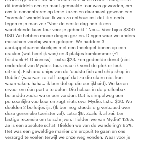
dit inmiddels een op maat gemaakte tour was geworden, om
ons te concentreren op Ierse kazen en daarnaast gewoon een
"normale" wandeltour. Ik was zo enthousiast dat ik steeds
tegen mijn man zei: "Voor de eerste dag heb ik een
wandelende kaas-tour voor je geboekt!" Nou... Voor bijna $300
USD We hebben mooie dingen gezien. Dingen waar we anders
misschien voorbij waren gelopen. We hadden: 3
aardappelpannenkoekjes met een theelepel bonen op een
cracker (wat heerlijk was) en 3 plakjes komkommer (+1
frisdrank +1 Guinness) = extra $23. Een gedeelde donut (niet
onderdeel van Mydie's tour, maar ik vond de plek er leuk
uitzien). Fish and chips van de "oudste fish and chip shop in
Dublin" (waarvan ze zelf toegaf dat ze die claim niet kon
waarmaken, haha... ik ben dol op die eerlijkheid). We kozen
ervoor om één portie te delen. Die helaas in de prullenbak
belandde zodra we er een vonden. Dat is simpelweg een
persoonlijke voorkeur en zegt niets over Mydie. Extra $30. We
deelden 2 bolletjes ijs. (Ik ben nog steeds erg verbaasd over
deze generieke toeristenval). Extra $8. Zoals ik al zei. Een
lastige recensie om te schrijven. Hielden we van Mydie? 126%.
Ze is een absolute schat! Hielden we van de wandeling? 85%.
Het was een geweldige manier om eropuit te gaan en ons
verzorgd te voelen terwijl we onze weg vonden. Waar voor je