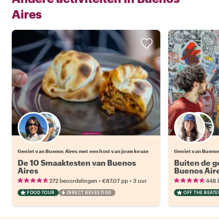
Aires
Kies jouw favoriete local
Geniet van Buenos Aires met een host van jouw keuze
Geniet van Buenos
De 10 Smaaktesten van Buenos
Buiten de 
Aires
Buenos Aire
Tour
•
•
272 beoordelingen
€87.07
pp
3 uur
448 
FOOD TOUR
DIRECT BEVESTIGD
OFF THE BEAT