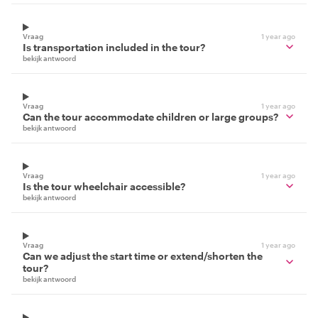
Vraag
1 year ago
Is transportation included in the tour?
bekijk antwoord
Vraag
1 year ago
Can the tour accommodate children or large groups?
bekijk antwoord
Vraag
1 year ago
Is the tour wheelchair accessible?
bekijk antwoord
Vraag
1 year ago
Can we adjust the start time or extend/shorten the
tour?
bekijk antwoord