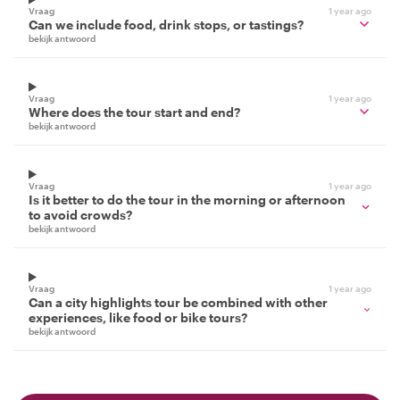
Vraag
1 year ago
Can we include food, drink stops, or tastings?
bekijk antwoord
Vraag
1 year ago
Where does the tour start and end?
bekijk antwoord
Vraag
1 year ago
Is it better to do the tour in the morning or afternoon
to avoid crowds?
bekijk antwoord
Vraag
1 year ago
Can a city highlights tour be combined with other
experiences, like food or bike tours?
bekijk antwoord