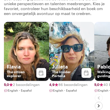
unieke perspectieven en talenten meebrengen. Kies je
favoriet, controleer hun beschikbaarheid en boek om
een onvergetelijk avontuur op maat te creëren.
Flavia
Julieta
Pabl
The citizen
The Insider
Walkin
explorer
Porteña
guiding
passio
5,0
2 beoordelingen
4,9
86 beoordelingen
5,0
40 
English・Español
English・Español
English