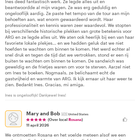
Ines deed fantastisch werk. Ze legde alles uit en
beantwoordde al mijn vragen. Ze was erg geduldig en
ongelooflijk aardig. Ze paste het tempo van de tour aan mijn
behoeften aan, wat enorm gewaardeerd wordt. Haar
professionaliteit en kennis waren zeer waardevol. We stopten
bij verschillende historische plekken van grote betekenis voor
ARG en ze legde alles uit. We aten ook heerlijk bij een van haar
favoriete lokale plekjes... en we hadden geluk dat we niet
hoefden te wachten om binnen te komen. Het werd echter al
snel druk en tegen de tijd dat we vertrokken, stond er een rij
buiten te wachten om binnen te komen. De sandwich was
geweldig en de frietjes waren om voor te sterven. Aarzel niet
om Ines te boeken. Nogmaals, ze belichaamt echt de
gastvrijheid en warmte van ARG. Ik kijk ernaar uit haar weer te
zien. Bedankt Ines. Gracias, mi amiga.
Ines is ongelooflijk! Dankjewel Ines!
Mary and Bob
🇺🇸
United States
(Over local
Rosana
)
11 april 2026
We ontmoetten Rosana en het voelde meteen alsof we een