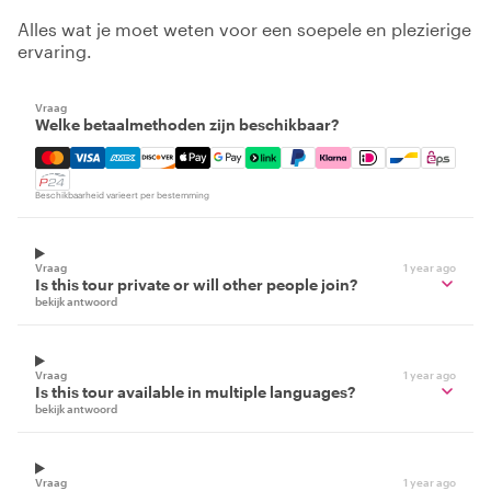
Alles wat je moet weten voor een soepele en plezierige
ervaring.
Vraag
Welke betaalmethoden zijn beschikbaar?
Mastercard, Visa, Amex, Discover, Apple Pay, Google Pay
Beschikbaarheid varieert per bestemming
Vraag
1 year ago
Is this tour private or will other people join?
bekijk antwoord
Vraag
1 year ago
Is this tour available in multiple languages?
bekijk antwoord
Vraag
1 year ago