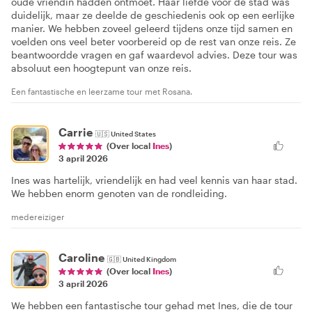
oude vriendin hadden ontmoet. Haar liefde voor de stad was
duidelijk, maar ze deelde de geschiedenis ook op een eerlijke
manier. We hebben zoveel geleerd tijdens onze tijd samen en
voelden ons veel beter voorbereid op de rest van onze reis. Ze
beantwoordde vragen en gaf waardevol advies. Deze tour was
absoluut een hoogtepunt van onze reis.
Een fantastische en leerzame tour met Rosana.
Carrie
🇺🇸
United States
(Over local
Ines
)
3 april 2026
Ines was hartelijk, vriendelijk en had veel kennis van haar stad.
We hebben enorm genoten van de rondleiding.
medereiziger
Caroline
🇬🇧
United Kingdom
(Over local
Ines
)
3 april 2026
We hebben een fantastische tour gehad met Ines, die de tour