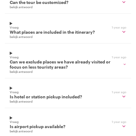
Can the tour be customized?
bekijk antwoord
Vraag
1 year ago
What places are included in the itinerary?
bekijk antwoord
Vraag
1 year ago
Can we exclude places we have already visited or
focus on less touristy areas?
bekijk antwoord
Vraag
1 year ago
Is hotel or station pickup included?
bekijk antwoord
Vraag
1 year ago
Is airport pickup available?
bekijk antwoord