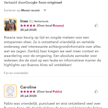
Vertaald door
Google
-
Toon origineel
Sorteren op:
Ines
🇳🇱
Netherlands
(Over local
Rosana
)
26 juli 2026
Rosana was keurig op tijd en zorgde meteen voor een
ontspannen sfeer. Ze is ontzettend vriendelijk en vertelde
onderweg veel interessante achtergrondinformatie over alles
wat we zagen. Dankzij haar kregen we veel meer context en
waardering voor de omgeving. Een absolute aanrader voor
iedereen die de stad op een leuke en informatieve manier de
highlights van Buenos Aires wil ontdekken!
Fijn en vriendelijk!
Caroline
(Over local
Pablo
)
26 juli 2026
Pablo was vriendelijk, punctueel en wist ontzettend veel over
Buenos Aires. Hij deelde tijdens de tour veel historische feiten