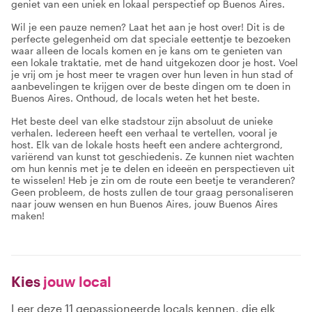
geniet van een uniek en lokaal perspectief op Buenos Aires.
Wil je een pauze nemen? Laat het aan je host over! Dit is de
perfecte gelegenheid om dat speciale eettentje te bezoeken
waar alleen de locals komen en je kans om te genieten van
een lokale traktatie, met de hand uitgekozen door je host. Voel
je vrij om je host meer te vragen over hun leven in hun stad of
aanbevelingen te krijgen over de beste dingen om te doen in
Buenos Aires. Onthoud, de locals weten het het beste.
Het beste deel van elke stadstour zijn absoluut de unieke
verhalen. Iedereen heeft een verhaal te vertellen, vooral je
host. Elk van de lokale hosts heeft een andere achtergrond,
variërend van kunst tot geschiedenis. Ze kunnen niet wachten
om hun kennis met je te delen en ideeën en perspectieven uit
te wisselen! Heb je zin om de route een beetje te veranderen?
Geen probleem, de hosts zullen de tour graag personaliseren
naar jouw wensen en hun Buenos Aires, jouw Buenos Aires
maken!
Kies
jouw local
Leer deze 11 gepassioneerde locals kennen, die elk