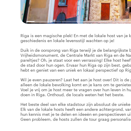
Riga is een magische plek! En met de lokale host van je k
geschiedenis en lokale levensstijl wachten op je!
Duik in de oorsprong van Riga terwijl je de belangrijkste
Vrijheidsmonument, de Centrale Markt van Riga en de Nat
pareltjes? Oh, je staat voor een verrassing! Elke host heeft
de stad door hun ogen. Ervaar hun Riga op zijn best, geb
hebt en geniet van een uniek en lokaal perspectief op Ri
Wil je even pauzeren? Laat het aan je host over! Dit is 
alleen de lokale bevolking komt en je kans om te genieten
Voel je vrij om je host meer te vragen over hun leven in 
doen in Riga. Onthoud, de locals weten het het beste.
Het beste deel van elke stadstour zijn absoluut de unieke 
Elk van de lokale hosts heeft een andere achtergrond, va
hun kennis met je te delen en ideeën en perspectieven ui
Geen probleem, de hosts zullen de tour graag personali