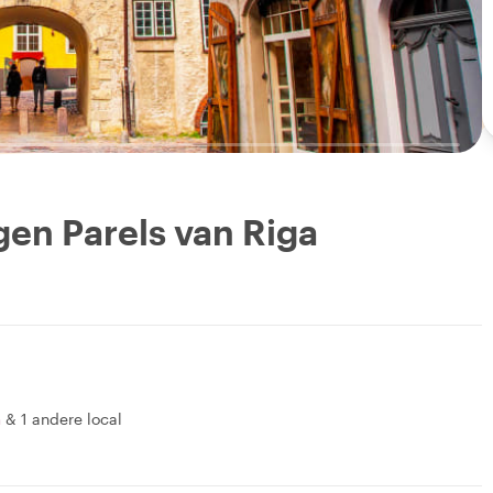
en Parels van Riga
a
&
1 andere local