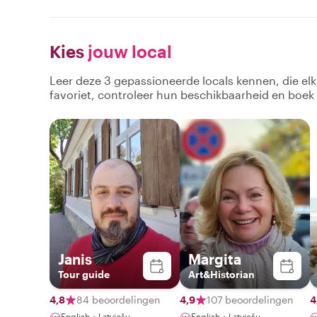
Kies
jouw local
Leer deze 3 gepassioneerde locals kennen, die el
favoriet, controleer hun beschikbaarheid en boek
Janis
Margita
Tour guide
Art&Historian
4,8
84 beoordelingen
4,9
107 beoordelingen
4
English・Latviešu
English・Latviešu