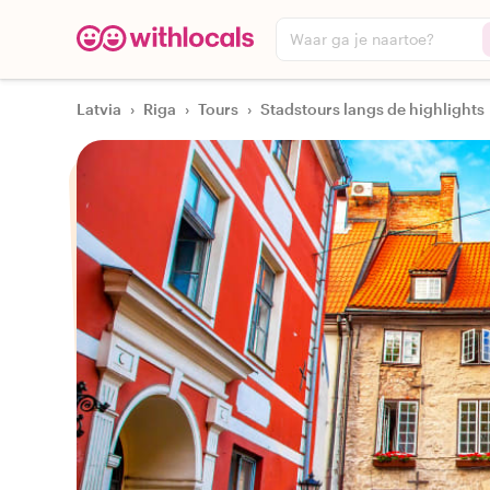
Waar ga je naartoe?
Latvia
›
Riga
›
Tours
›
Stadstours langs de highlights