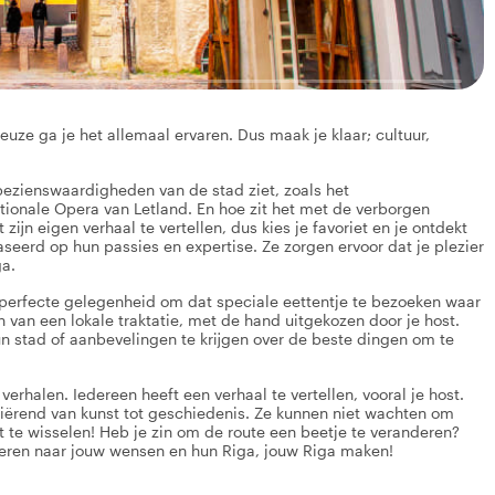
euze ga je het allemaal ervaren. Dus maak je klaar; cultuur,
 bezienswaardigheden van de stad ziet, zoals het
ionale Opera van Letland. En hoe zit het met de verborgen
 zijn eigen verhaal te vertellen, dus kies je favoriet en je ontdekt
aseerd op hun passies en expertise. Ze zorgen ervoor dat je plezier
ga.
de perfecte gelegenheid om dat speciale eettentje te bezoeken waar
 van een lokale traktatie, met de hand uitgekozen door je host.
hun stad of aanbevelingen te krijgen over de beste dingen om te
verhalen. Iedereen heeft een verhaal te vertellen, vooral je host.
riërend van kunst tot geschiedenis. Ze kunnen niet wachten om
t te wisselen! Heb je zin om de route een beetje te veranderen?
seren naar jouw wensen en hun Riga, jouw Riga maken!