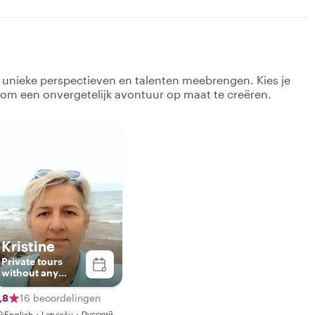
k unieke perspectieven en talenten meebrengen. Kies je
 om een onvergetelijk avontuur op maat te creëren.
Kristine
Private tours
without any
haste
,8
16 beoordelingen
English・Latviešu・Русский