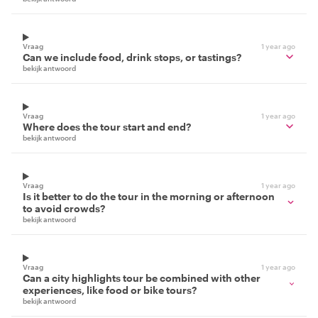
Vraag
1 year ago
Can we include food, drink stops, or tastings?
bekijk antwoord
Vraag
1 year ago
Where does the tour start and end?
bekijk antwoord
Vraag
1 year ago
Is it better to do the tour in the morning or afternoon
to avoid crowds?
bekijk antwoord
Vraag
1 year ago
Can a city highlights tour be combined with other
experiences, like food or bike tours?
bekijk antwoord