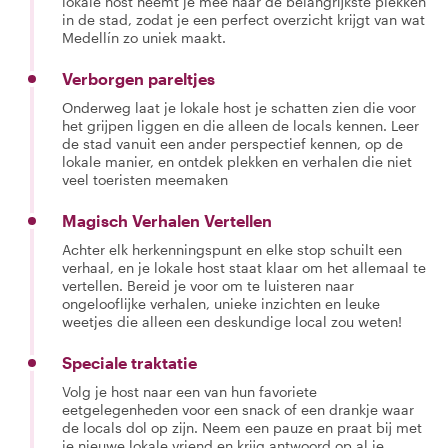
lokale host neemt je mee naar de belangrijkste plekken
in de stad, zodat je een perfect overzicht krijgt van wat
Medellín zo uniek maakt.
Verborgen pareltjes
Onderweg laat je lokale host je schatten zien die voor
het grijpen liggen en die alleen de locals kennen. Leer
de stad vanuit een ander perspectief kennen, op de
lokale manier, en ontdek plekken en verhalen die niet
veel toeristen meemaken
Magisch Verhalen Vertellen
Achter elk herkenningspunt en elke stop schuilt een
verhaal, en je lokale host staat klaar om het allemaal te
vertellen. Bereid je voor om te luisteren naar
ongelooflijke verhalen, unieke inzichten en leuke
weetjes die alleen een deskundige local zou weten!
Speciale traktatie
Volg je host naar een van hun favoriete
eetgelegenheden voor een snack of een drankje waar
de locals dol op zijn. Neem een pauze en praat bij met
je nieuwe lokale vriend en krijg antwoord op al je