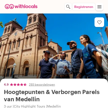
Registreren
4,9
293 beoordelingen
Hoogtepunten & Verborgen Parels
van Medellin
3 uur
City Highlight Tours
Medellin