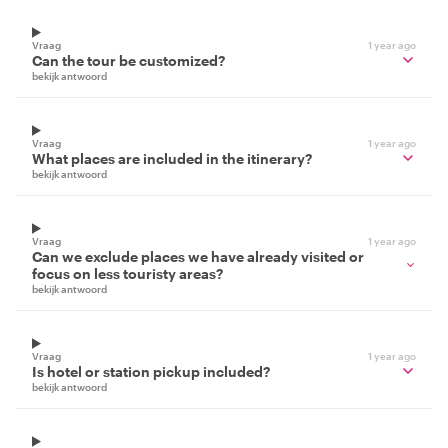
Vraag
1 year ago
Can the tour be customized?
bekijk antwoord
Vraag
1 year ago
What places are included in the itinerary?
bekijk antwoord
Vraag
1 year ago
Can we exclude places we have already visited or
focus on less touristy areas?
bekijk antwoord
Vraag
1 year ago
Is hotel or station pickup included?
bekijk antwoord