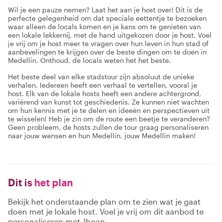
Wil je een pauze nemen? Laat het aan je host over! Dit is de
perfecte gelegenheid om dat speciale eettentje te bezoeken
waar alleen de locals komen en je kans om te genieten van
een lokale lekkernij, met de hand uitgekozen door je host. Voel
je vrij om je host meer te vragen over hun leven in hun stad of
aanbevelingen te krijgen over de beste dingen om te doen in
Medellín. Onthoud, de locals weten het het beste.
Het beste deel van elke stadstour zijn absoluut de unieke
verhalen. Iedereen heeft een verhaal te vertellen, vooral je
host. Elk van de lokale hosts heeft een andere achtergrond,
variërend van kunst tot geschiedenis. Ze kunnen niet wachten
om hun kennis met je te delen en ideeën en perspectieven uit
te wisselen! Heb je zin om de route een beetje te veranderen?
Geen probleem, de hosts zullen de tour graag personaliseren
naar jouw wensen en hun Medellín, jouw Medellín maken!
Dit is
het plan
Bekijk het onderstaande plan om te zien wat je gaat
doen met je lokale host. Voel je vrij om dit aanbod te
personaliseren met Jhoan .