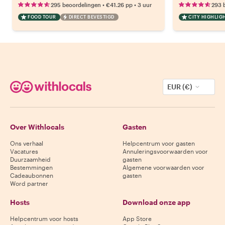
•
•
295 beoordelingen
€41.26
pp
3 uur
293 
FOOD TOUR
DIRECT BEVESTIGD
CITY HIGHLIG
EUR (€)
Over Withlocals
Gasten
Ons verhaal
Helpcentrum voor gasten
Vacatures
Annuleringsvoorwaarden voor
Duurzaamheid
gasten
Bestemmingen
Algemene voorwaarden voor
Cadeaubonnen
gasten
Word partner
Hosts
Download onze app
Helpcentrum voor hosts
App Store