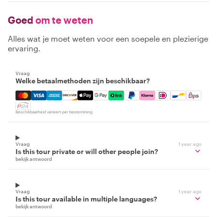
Goed
om te weten
Alles wat je moet weten voor een soepele en plezierige
ervaring.
Vraag
Welke betaalmethoden zijn beschikbaar?
Mastercard, Visa, Amex, Discover, Apple Pay, Google Pay
Beschikbaarheid varieert per bestemming
Vraag
1 year ago
Is this tour private or will other people join?
bekijk antwoord
Vraag
1 year ago
Is this tour available in multiple languages?
bekijk antwoord