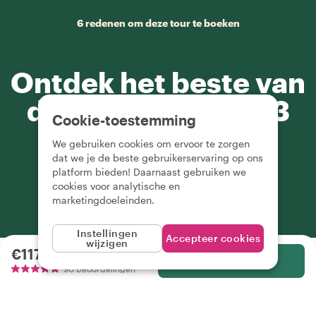
6 redenen om deze tour te boeken
Ontdek het beste van
de stad in slechts 3
Cookie-toestemming
uur
We gebruiken cookies om ervoor te zorgen
dat we je de beste gebruikerservaring op ons
platform bieden! Daarnaast gebruiken we
cookies voor analytische en
marketingdoeleinden.
Instellingen
Accepteer cookies
wijzigen
€117.65
per persoon
Selecteer
Wat je
kun je verwachten
90 beoordelingen