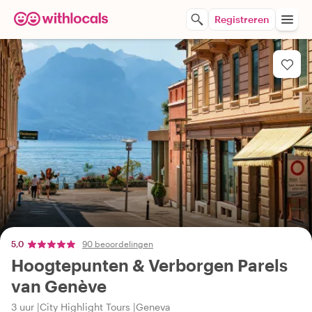
Registreren
5,0
90 beoordelingen
Hoogtepunten & Verborgen Parels
van Genève
3 uur
City Highlight Tours
Geneva