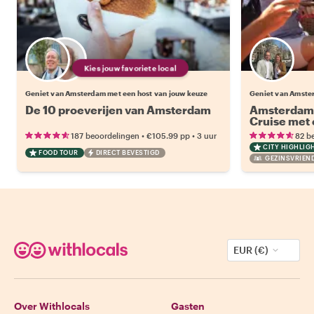
Kies jouw favoriete local
Geniet van Amsterdam met een host van jouw keuze
Geniet van Amste
De 10 proeverijen van Amsterdam
Amsterdam
Cruise met 
•
•
187 beoordelingen
€105.99
pp
3 uur
82 b
CITY HIGHLIG
FOOD TOUR
DIRECT BEVESTIGD
GEZINSVRIEND
EUR (€)
Over Withlocals
Gasten