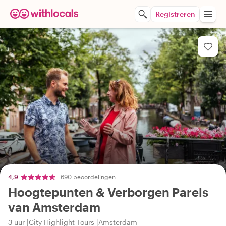
Registreren
4,9
690 beoordelingen
Hoogtepunten & Verborgen Parels
van Amsterdam
3 uur
City Highlight Tours
Amsterdam