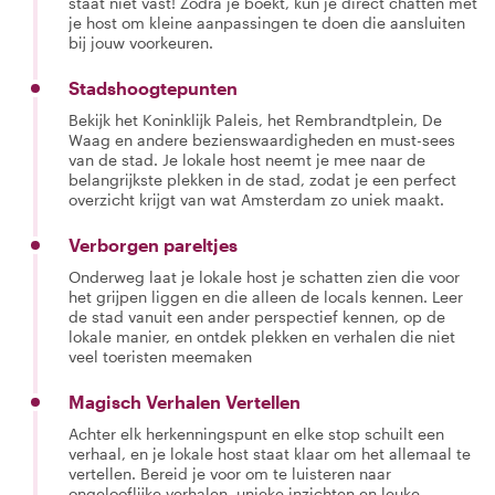
staat niet vast! Zodra je boekt, kun je direct chatten met
je host om kleine aanpassingen te doen die aansluiten
bij jouw voorkeuren.
Stadshoogtepunten
Bekijk het Koninklijk Paleis, het Rembrandtplein, De
Waag en andere bezienswaardigheden en must-sees
van de stad. Je lokale host neemt je mee naar de
belangrijkste plekken in de stad, zodat je een perfect
overzicht krijgt van wat Amsterdam zo uniek maakt.
Verborgen pareltjes
Onderweg laat je lokale host je schatten zien die voor
het grijpen liggen en die alleen de locals kennen. Leer
de stad vanuit een ander perspectief kennen, op de
lokale manier, en ontdek plekken en verhalen die niet
veel toeristen meemaken
Magisch Verhalen Vertellen
Achter elk herkenningspunt en elke stop schuilt een
verhaal, en je lokale host staat klaar om het allemaal te
vertellen. Bereid je voor om te luisteren naar
ongelooflijke verhalen, unieke inzichten en leuke