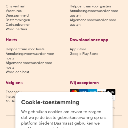
Ons verhaal
Helpcentrum voor gasten
Vacatures
Annuleringsvoorwaarden voor
Duurzaamheid
gasten
Bestemmingen
Algemene voorwaarden voor
Cadeaubonnen
gasten
Word partner
Hosts
Download onze app
Helpcentrum voor hosts
App Store
Annuleringsvoorwaarden voor
Google Play Store
hosts
Algemene voorwaarden voor
hosts
Word een host
Volg ons
Wij accepteren
Mastercard, Visa, Amex, Di
Facebook
Instagram
Cookie-toestemming
YouTube
Beschikbaarheid varieert per bestemming
We gebruiken cookies om ervoor te zorgen
dat we je de beste gebruikerservaring op ons
platform bieden! Daarnaast gebruiken we
©
2026
Withlocals.com
|
Privacybeleid
|
Cookies
|
Sitemap