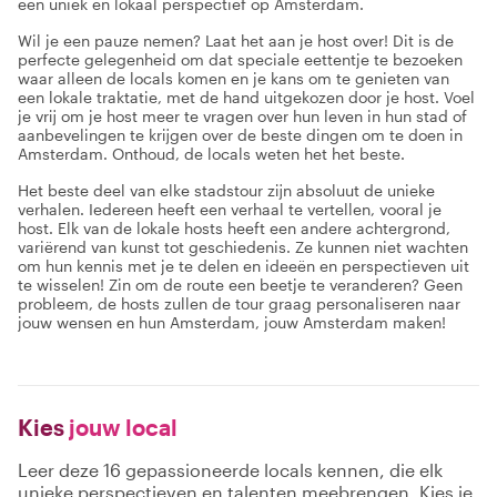
een uniek en lokaal perspectief op Amsterdam.
Wil je een pauze nemen? Laat het aan je host over! Dit is de
perfecte gelegenheid om dat speciale eettentje te bezoeken
waar alleen de locals komen en je kans om te genieten van
een lokale traktatie, met de hand uitgekozen door je host. Voel
je vrij om je host meer te vragen over hun leven in hun stad of
aanbevelingen te krijgen over de beste dingen om te doen in
Amsterdam. Onthoud, de locals weten het het beste.
Het beste deel van elke stadstour zijn absoluut de unieke
verhalen. Iedereen heeft een verhaal te vertellen, vooral je
host. Elk van de lokale hosts heeft een andere achtergrond,
variërend van kunst tot geschiedenis. Ze kunnen niet wachten
om hun kennis met je te delen en ideeën en perspectieven uit
te wisselen! Zin om de route een beetje te veranderen? Geen
probleem, de hosts zullen de tour graag personaliseren naar
jouw wensen en hun Amsterdam, jouw Amsterdam maken!
Kies
jouw local
Leer deze 16 gepassioneerde locals kennen, die elk
unieke perspectieven en talenten meebrengen. Kies je