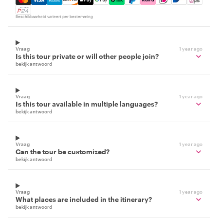
Beschikbaarheid varieert per bestemming
Vraag
1 year ago
Is this tour private or will other people join?
bekijk antwoord
Vraag
1 year ago
Is this tour available in multiple languages?
bekijk antwoord
Vraag
1 year ago
Can the tour be customized?
bekijk antwoord
Vraag
1 year ago
What places are included in the itinerary?
bekijk antwoord