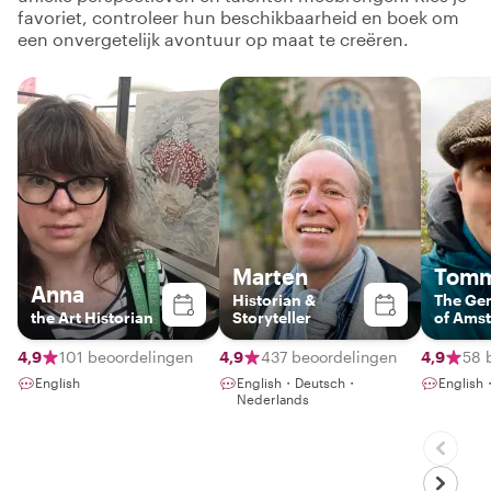
favoriet, controleer hun beschikbaarheid en boek om
een onvergetelijk avontuur op maat te creëren.
Marten
Tomm
Anna
Historian &
The Ge
the Art Historian
Storyteller
of Ams
4,9
101 beoordelingen
4,9
437 beoordelingen
4,9
58 
English
English・Deutsch・
Englis
Nederlands