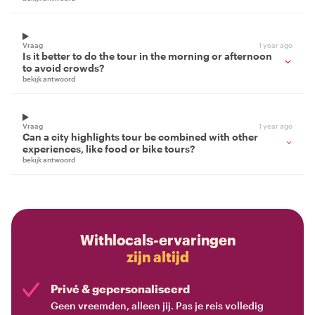
Vraag
1 year ago
Is it better to do the tour in the morning or afternoon
to avoid crowds?
bekijk antwoord
Vraag
1 year ago
Can a city highlights tour be combined with other
experiences, like food or bike tours?
bekijk antwoord
Withlocals-ervaringen
zijn altijd
Privé & gepersonaliseerd
Geen vreemden, alleen jij. Pas je reis volledig