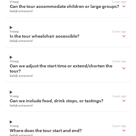
Vraag
1 year ago
Can the tour accommodate children or large groups?
bekijk antwoord
Vraag
1 year ago
Is the tour wheelchair accessible?
bekijk antwoord
Vraag
1 year ago
Can we adjust the start time or extend/shorten the
tour?
bekijk antwoord
Vraag
1 year ago
Can we include food, drink stops, or tastings?
bekijk antwoord
Vraag
1 year ago
Where does the tour start and end?
bekijk antwoord