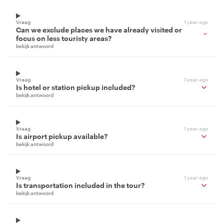
Vraag
1 year ago
Can we exclude places we have already visited or
focus on less touristy areas?
bekijk antwoord
Vraag
1 year ago
Is hotel or station pickup included?
bekijk antwoord
Vraag
1 year ago
Is airport pickup available?
bekijk antwoord
Vraag
1 year ago
Is transportation included in the tour?
bekijk antwoord