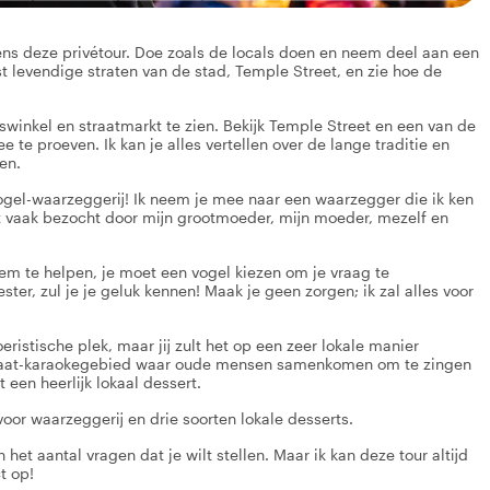
ens deze privétour. Doe zoals de locals doen en neem deel aan een
 levendige straten van de stad, Temple Street, en zie hoe de
eswinkel en straatmarkt te zien. Bekijk Temple Street en een van de
 te proeven. Ik kan je alles vertellen over de lange traditie en
en.
vogel-waarzeggerij! Ik neem je mee naar een waarzegger die ik ken
dt vaak bezocht door mijn grootmoeder, mijn moeder, mezelf en
em te helpen, je moet een vogel kiezen om je vraag te
er, zul je je geluk kennen! Maak je geen zorgen; ik zal alles voor
stische plek, maar jij zult het op een zeer lokale manier
le straat-karaokegebied waar oude mensen samenkomen om te zingen
 een heerlijk lokaal dessert.
voor waarzeggerij en drie soorten lokale desserts.
het aantal vragen dat je wilt stellen. Maar ik kan deze tour altijd
t op!