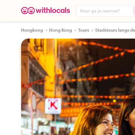
Waar ga je naartoe?
Hongkong
›
Hong Kong
›
Tours
›
Stadstours langs de