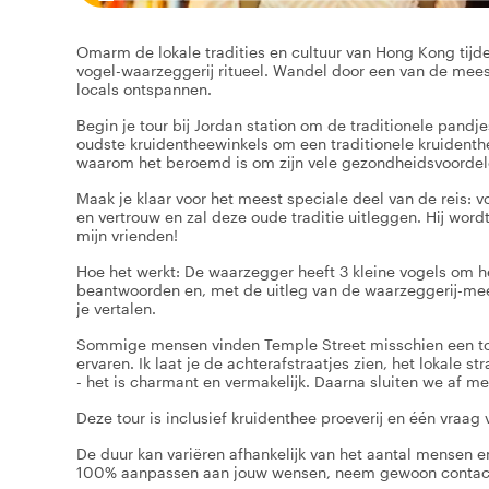
Omarm de lokale tradities en cultuur van Hong Kong tijd
vogel-waarzeggerij ritueel. Wandel door een van de meest
locals ontspannen.
Begin je tour bij Jordan station om de traditionele pandj
oudste kruidentheewinkels om een traditionele kruidenthee
waarom het beroemd is om zijn vele gezondheidsvoordel
Maak je klaar voor het meest speciale deel van de reis: 
en vertrouw en zal deze oude traditie uitleggen. Hij wor
mijn vrienden!
Hoe het werkt: De waarzegger heeft 3 kleine vogels om h
beantwoorden en, met de uitleg van de waarzeggerij-meest
je vertalen.
Sommige mensen vinden Temple Street misschien een toeri
ervaren. Ik laat je de achterafstraatjes zien, het loka
- het is charmant en vermakelijk. Daarna sluiten we af met
Deze tour is inclusief kruidenthee proeverij en één vraag 
De duur kan variëren afhankelijk van het aantal mensen en 
100% aanpassen aan jouw wensen, neem gewoon contac