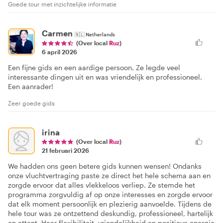
Goede tour met inzichtelijke informatie
Carmen
🇳🇱
Netherlands
(Over local
Ruz
)
6 april 2026
Een fijne gids en een aardige persoon. Ze legde veel
interessante dingen uit en was vriendelijk en professioneel.
Een aanrader!
Zeer goede gids
irina
(Over local
Ruz
)
21 februari 2026
We hadden ons geen betere gids kunnen wensen! Ondanks
onze vluchtvertraging paste ze direct het hele schema aan en
zorgde ervoor dat alles vlekkeloos verliep. Ze stemde het
programma zorgvuldig af op onze interesses en zorgde ervoor
dat elk moment persoonlijk en plezierig aanvoelde. Tijdens de
hele tour was ze ontzettend deskundig, professioneel, hartelijk
en attent. Haar flexibiliteit, vriendelijkheid en positieve energie