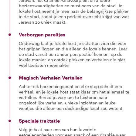
Jerevan, het Charles Aznavourplein en andere
bezienswaardigheden en must-sees van de stad. Je
lokale host neemt je mee naar de belangrijkste plekken
in de stad, zodat je een perfect overzicht krijgt van wat
Jerevan zo uniek maakt.
Verborgen pareltjes
Onderweg laat je lokale host je schatten zien die voor
het grijpen liggen en die alleen de locals kennen. Leer
de stad vanuit een ander perspectief kennen, op de
lokale manier, en ontdek plekken en verhalen die niet
veel toeristen meemaken
Magisch Verhalen Vertellen
Achter elk herkenningspunt en elke stop schuilt een
verhaal, en je lokale host staat klaar om het allemaal te
vertellen. Bereid je voor om te luisteren naar
ongelooflijke verhalen, unieke inzichten en leuke
weetjes die alleen een deskundige local zou weten!
Speciale traktatie
Volg je host naar een van hun favoriete
eetgelegenheden voor een snack of een drankje waar