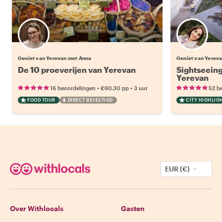
Geniet van Yerevan met Anna
Geniet van Yerev
De 10 proeverijen van Yerevan
Sightseeing
Yerevan
•
•
16 beoordelingen
€60.30
pp
3 uur
52 b
FOOD TOUR
DIRECT BEVESTIGD
CITY HIGHLIG
EUR (€)
Over Withlocals
Gasten