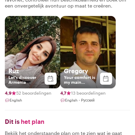
een onvergetelijk avontuur op maat te creëren.
Ruz
Gregory
Let's discover
Your comfort is
Armenia
my main
priority:)
4,9
52 beoordelingen
4,7
13 beoordelingen
English
English・Русский
Dit is
het plan
Bekijk het onderstaande plan om te zien wat je gaat