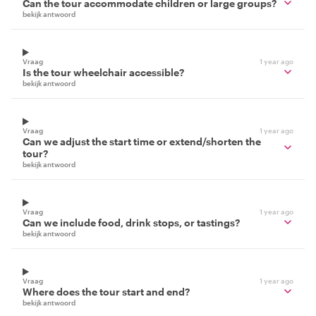
Can the tour accommodate children or large groups?
bekijk antwoord
Vraag
1 year ago
Is the tour wheelchair accessible?
bekijk antwoord
Vraag
1 year ago
Can we adjust the start time or extend/shorten the
tour?
bekijk antwoord
Vraag
1 year ago
Can we include food, drink stops, or tastings?
bekijk antwoord
Vraag
1 year ago
Where does the tour start and end?
bekijk antwoord