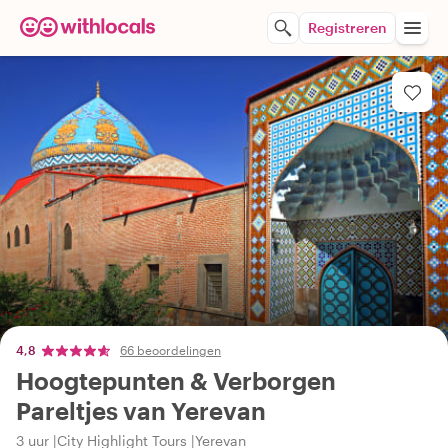
Registreren
4,8
66 beoordelingen
Hoogtepunten & Verborgen
Pareltjes van Yerevan
3 uur
City Highlight Tours
Yerevan