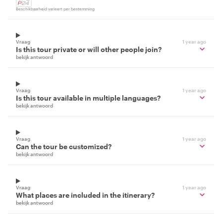
Beschikbaarheid varieert per bestemming
Vraag
1 year ago
Is this tour private or will other people join?
bekijk antwoord
Vraag
1 year ago
Is this tour available in multiple languages?
bekijk antwoord
Vraag
1 year ago
Can the tour be customized?
bekijk antwoord
Vraag
1 year ago
What places are included in the itinerary?
bekijk antwoord