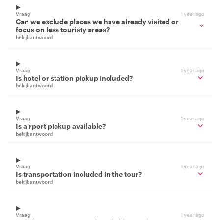
Vraag
1 year ago
Can we exclude places we have already visited or
focus on less touristy areas?
bekijk antwoord
Vraag
1 year ago
Is hotel or station pickup included?
bekijk antwoord
Vraag
1 year ago
Is airport pickup available?
bekijk antwoord
Vraag
1 year ago
Is transportation included in the tour?
bekijk antwoord
Vraag
1 year ago