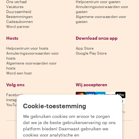
Ons verhaal
Helpcentrum voor gasten
Vacatures
Annuleringsvoorwaarden voor
Duurzaamheid
gasten
Bestemmingen
Algemene voorwaarden voor
Cadeaubonnen
gasten
Word partner
Hosts
Download onze app
Helpcentrum voor hosts
App Store
Annuleringsvoorwaarden voor
Google Play Store
hosts
Algemene voorwaarden voor
hosts
Word een host
Volg ons
Wij accepteren
Mastercard, Visa, Amex, Di
Facebook
Instagram
Cookie-toestemming
YouTube
Beschikbaarheid varieert per bestemming
We gebruiken cookies om ervoor te zorgen
dat we je de beste gebruikerservaring op ons
platform bieden! Daarnaast gebruiken we
©
2026
Withlocals.com
|
Privacybeleid
|
Cookies
|
Sitemap
cookies voor analytische en