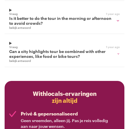
Vraag
1 year ago
Is it better to do the tour in the morning or afternoon
to avoid crowds?
bekijk antwoord
Vraag
1 year ago
Can a city highlights tour be combined with other
experiences, like food or bike tours?
bekijk antwoord
Withlocals-ervaringen
zijn altijd
Privé & gepersonaliseerd
Geen vreemden, alleen jij. Pas je reis volledig
aan naar jouw wensen.