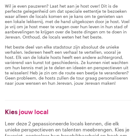
Wil je even pauzeren? Laat het aan je host over! Dit is de
perfecte gelegenheid om dat speciale eettentje te bezoeken
waar alleen de locals komen en je kans om te genieten van
een lokale lekkernij, met de hand uitgekozen door je host. Voel
je vrij om je host meer te vragen over hun leven in hun stad of
aanbevelingen te krijgen over de beste dingen om te doen in
Jerevan. Onthoud, de locals weten het het beste.
Het beste deel van elke stadstour zijn absoluut de unieke
verhalen. Iedereen heeft een verhaal te vertellen, vooral je
host. Elk van de lokale hosts heeft een andere achtergrond,
variërend van kunst tot geschiedenis. Ze kunnen niet wachten
om hun kennis met je te delen en ideeën en perspectieven uit
te wisselen! Heb je zin om de route een beetje te veranderen?
Geen probleem, de hosts zullen de tour graag personaliseren
naar jouw wensen en hun Jerevan, jouw Jerevan maken!
Kies
jouw local
Leer deze 2 gepassioneerde locals kennen, die elk
unieke perspectieven en talenten meebrengen. Kies je
favoriet, controleer hun beschikbaarheid en boek om