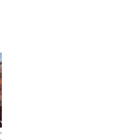
Raffaele
Noemi
The Local
The Dancing
over
Archaeologist
Queen
ordelingen
5,0
464 beoordelingen
5,0
107 beoordelingen
iano
English・Italiano
English・Italiano