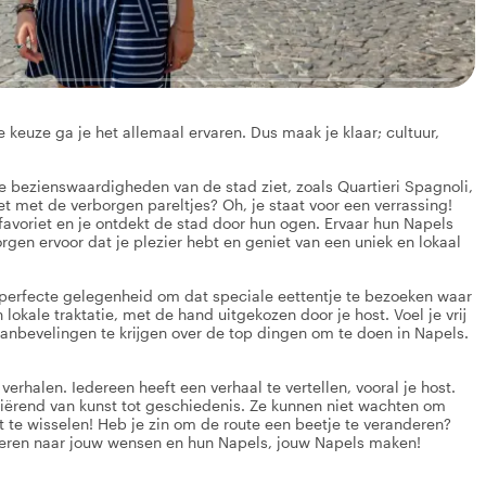
 keuze ga je het allemaal ervaren. Dus maak je klaar; cultuur,
te bezienswaardigheden van de stad ziet, zoals Quartieri Spagnoli,
 met de verborgen pareltjes? Oh, je staat voor een verrassing!
je favoriet en je ontdekt de stad door hun ogen. Ervaar hun Napels
gen ervoor dat je plezier hebt en geniet van een uniek en lokaal
de perfecte gelegenheid om dat speciale eettentje te bezoeken waar
okale traktatie, met de hand uitgekozen door je host. Voel je vrij
aanbevelingen te krijgen over de top dingen om te doen in Napels.
verhalen. Iedereen heeft een verhaal te vertellen, vooral je host.
riërend van kunst tot geschiedenis. Ze kunnen niet wachten om
t te wisselen! Heb je zin om de route een beetje te veranderen?
seren naar jouw wensen en hun Napels, jouw Napels maken!