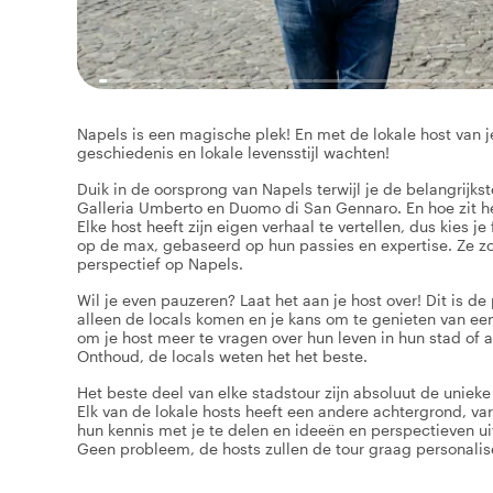
Napels is een magische plek! En met de lokale host van je
geschiedenis en lokale levensstijl wachten!
Duik in de oorsprong van Napels terwijl je de belangrijks
Galleria Umberto en Duomo di San Gennaro. En hoe zit het
Elke host heeft zijn eigen verhaal te vertellen, dus kies 
op de max, gebaseerd op hun passies en expertise. Ze zor
perspectief op Napels.
Wil je even pauzeren? Laat het aan je host over! Dit is 
alleen de locals komen en je kans om te genieten van een l
om je host meer te vragen over hun leven in hun stad of 
Onthoud, de locals weten het het beste.
Het beste deel van elke stadstour zijn absoluut de unieke 
Elk van de lokale hosts heeft een andere achtergrond, va
hun kennis met je te delen en ideeën en perspectieven ui
Geen probleem, de hosts zullen de tour graag personali