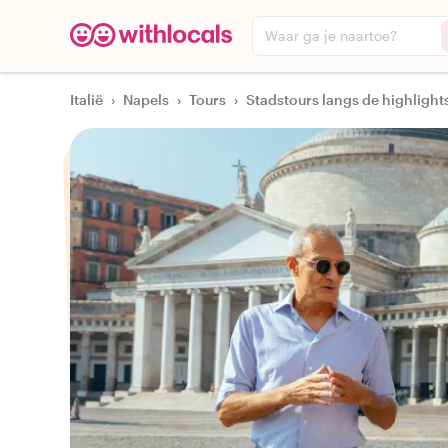
Waar ga je naartoe?
Italië
›
Napels
›
Tours
›
Stadstours langs de highlight