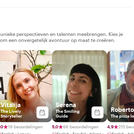
k unieke perspectieven en talenten meebrengen. Kies je
 om een onvergetelijk avontuur op maat te creëren.
Vitalija
Serena
Roberto
The Lively
The Smiling
Storyteller
Guide
The pizza l
,0
19 beoordelingen
5,0
66 beoordelingen
4,9
215 beo
English・Lietuvių
English・Español・Italiano・
English・Ital