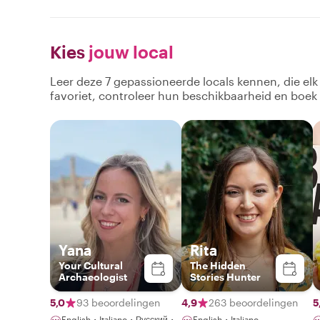
Kies
jouw local
Leer deze 7 gepassioneerde locals kennen, die el
favoriet, controleer hun beschikbaarheid en boek
Yana
Rita
Your Cultural
The Hidden
Archaeologist
Stories Hunter
5,0
93 beoordelingen
4,9
263 beoordelingen
5
English・Italiano・Русский・
English・Italiano