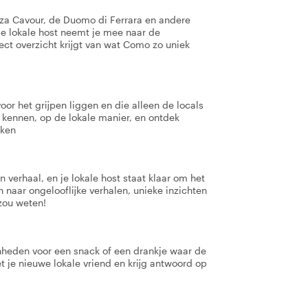
zza Cavour, de Duomo di Ferrara en andere
e lokale host neemt je mee naar de
fect overzicht krijgt van wat Como zo uniek
oor het grijpen liggen en die alleen de locals
 kennen, op de lokale manier, en ontdek
aken
 verhaal, en je lokale host staat klaar om het
en naar ongelooflijke verhalen, unieke inzichten
zou weten!
enheden voor een snack of een drankje waar de
t je nieuwe lokale vriend en krijg antwoord op