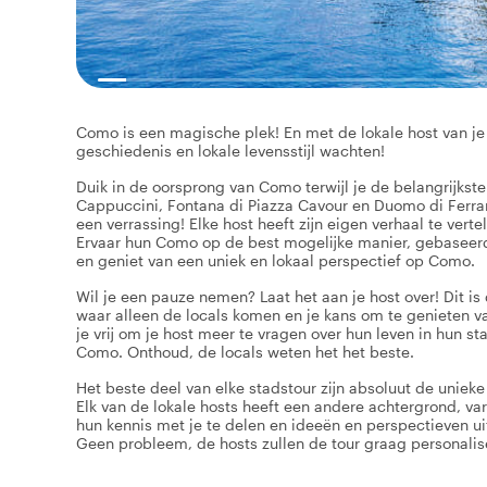
Como is een magische plek! En met de lokale host van je 
geschiedenis en lokale levensstijl wachten!
Duik in de oorsprong van Como terwijl je de belangrijkst
Cappuccini, Fontana di Piazza Cavour en Duomo di Ferrara
een verrassing! Elke host heeft zijn eigen verhaal te verte
Ervaar hun Como op de best mogelijke manier, gebaseerd 
en geniet van een uniek en lokaal perspectief op Como.
Wil je een pauze nemen? Laat het aan je host over! Dit i
waar alleen de locals komen en je kans om te genieten va
je vrij om je host meer te vragen over hun leven in hun s
Como. Onthoud, de locals weten het het beste.
Het beste deel van elke stadstour zijn absoluut de unieke 
Elk van de lokale hosts heeft een andere achtergrond, va
hun kennis met je te delen en ideeën en perspectieven ui
Geen probleem, de hosts zullen de tour graag personal