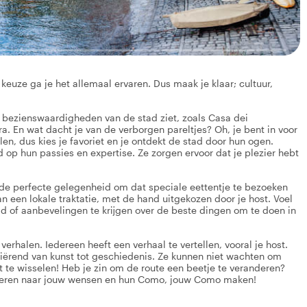
keuze ga je het allemaal ervaren. Dus maak je klaar; cultuur,
e bezienswaardigheden van de stad ziet, zoals Casa dei
. En wat dacht je van de verborgen pareltjes? Oh, je bent in voor
llen, dus kies je favoriet en je ontdekt de stad door hun ogen.
op hun passies en expertise. Ze zorgen ervoor dat je plezier hebt
s de perfecte gelegenheid om dat speciale eettentje te bezoeken
n een lokale traktatie, met de hand uitgekozen door je host. Voel
tad of aanbevelingen te krijgen over de beste dingen om te doen in
verhalen. Iedereen heeft een verhaal te vertellen, vooral je host.
riërend van kunst tot geschiedenis. Ze kunnen niet wachten om
t te wisselen! Heb je zin om de route een beetje te veranderen?
iseren naar jouw wensen en hun Como, jouw Como maken!