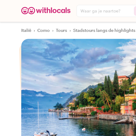
Waar ga je naartoe?
Italië
›
Como
›
Tours
›
Stadstours langs de highlights