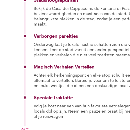
Bekijk de Casa dei Cappuccini, de Fontana di Pia
bezienswaardigheden en must-sees van de stad. J
belangrijkste plekken in de stad, zodat je een per
maakt.
Verborgen pareltjes
Onderweg laat je lokale host je schatten zien die v
kennen. Leer de stad vanuit een ander perspectief
plekken en verhalen die niet veel toeristen meem
Magisch Verhalen Vertellen
Achter elk herkenningspunt en elke stop schuilt een
allemaal te vertellen. Bereid je voor om te luister
en leuke weetjes die alleen een deskundige local 
Speciale traktatie
Volg je host naar een van hun favoriete eetgeleg
locals dol op zijn. Neem een pauze en praat bij me
al je reisvragen