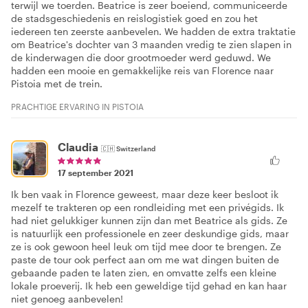
terwijl we toerden. Beatrice is zeer boeiend, communiceerde
de stadsgeschiedenis en reislogistiek goed en zou het
iedereen ten zeerste aanbevelen. We hadden de extra traktatie
om Beatrice's dochter van 3 maanden vredig te zien slapen in
de kinderwagen die door grootmoeder werd geduwd. We
hadden een mooie en gemakkelijke reis van Florence naar
Pistoia met de trein.
PRACHTIGE ERVARING IN PISTOIA
Claudia
🇨🇭
Switzerland
17 september 2021
Ik ben vaak in Florence geweest, maar deze keer besloot ik
mezelf te trakteren op een rondleiding met een privégids. Ik
had niet gelukkiger kunnen zijn dan met Beatrice als gids. Ze
is natuurlijk een professionele en zeer deskundige gids, maar
ze is ook gewoon heel leuk om tijd mee door te brengen. Ze
paste de tour ook perfect aan om me wat dingen buiten de
gebaande paden te laten zien, en omvatte zelfs een kleine
lokale proeverij. Ik heb een geweldige tijd gehad en kan haar
niet genoeg aanbevelen!