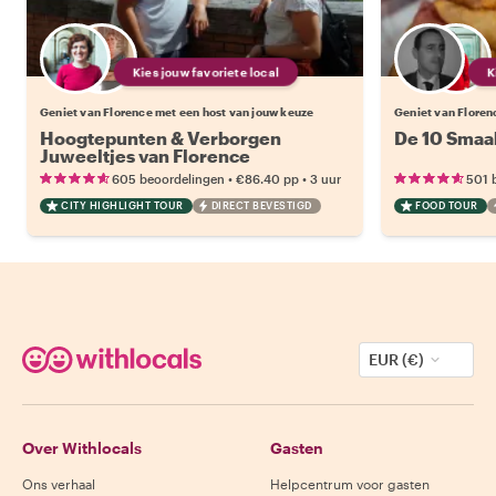
Kies jouw favoriete local
Geniet van Florence met een host van jouw keuze
Geniet van Floren
Hoogtepunten & Verborgen
De 10 Smaa
Juweeltjes van Florence
•
•
605 beoordelingen
€86.40
pp
3 uur
501 
CITY HIGHLIGHT TOUR
DIRECT BEVESTIGD
FOOD TOUR
EUR (€)
Over Withlocals
Gasten
Ons verhaal
Helpcentrum voor gasten