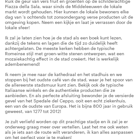
Ruik de geur van vers fruit en groenten op de schilderachtige
Piazza della Sala, waar sinds de Middeleeuwen de lokale
markt wordt gehouden. Hier kunnen de lokale bewoners elke
dag van 's ochtends tot zonsondergang verse producten uit de
omgeving kopen. Neem een kijkje en laat je verrassen door de
lokale sfeer!
Ik zal je laten zien hoe je de stad als een boek kunt lezen,
dankzij de tekens en lagen die de tijd zo duidelijk heeft
achtergelaten. De meeste kerken hebben de typische
Romeinse stijl met groen-witte stenen ontwerpen, wat een
mozaïekachtig effect in de stad creëert. Het is werkelijk
adembenemend!
Ik neem je mee naar de kathedraal en het stadhuis en we
stoppen bij het oudste café van de stad, waar je het spoor van
de allereerste stadsmuur kunt zien. Bekijk ook de typische
Italiaanse winkels en de authentieke producten die ze
aanbieden. En als perfecte afsluiting bewonder je de versierde
gevel van het Spedale del Ceppo, ooit een echt ziekenhuis,
een van de oudste van Europa. Het is bijna 800 jaar in gebruik
geweest, van 1277 tot 2012!
Je zult verliefd worden op dit prachtige stadje en ik zal je er
onderweg graag meer over vertellen. Laat het me ook weten
als je iets aan de route wilt veranderen, ik kan alles aanpassen
om het perfect voor je te maken!