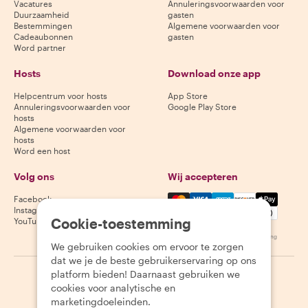
Vacatures
Annuleringsvoorwaarden voor
Duurzaamheid
gasten
Bestemmingen
Algemene voorwaarden voor
Cadeaubonnen
gasten
Word partner
Hosts
Download onze app
Helpcentrum voor hosts
App Store
Annuleringsvoorwaarden voor
Google Play Store
hosts
Algemene voorwaarden voor
hosts
Word een host
Volg ons
Wij accepteren
Mastercard, Visa, Amex, Di
Facebook
Instagram
Cookie-toestemming
YouTube
Beschikbaarheid varieert per bestemming
We gebruiken cookies om ervoor te zorgen
dat we je de beste gebruikerservaring op ons
platform bieden! Daarnaast gebruiken we
©
2026
Withlocals.com
|
Privacybeleid
|
Cookies
|
Sitemap
cookies voor analytische en
marketingdoeleinden.