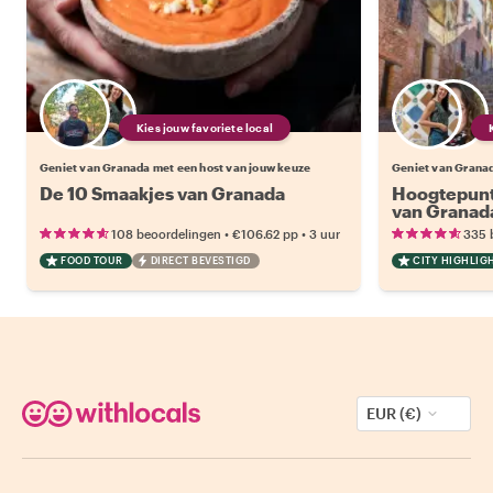
Kies jouw favoriete local
Geniet van Granada met een host van jouw keuze
Geniet van Granad
De 10 Smaakjes van Granada
Hoogtepunt
van Granad
•
•
108 beoordelingen
€106.62
pp
3 uur
335 
FOOD TOUR
DIRECT BEVESTIGD
CITY HIGHLIG
EUR (€)