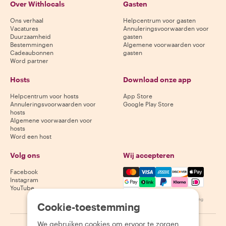
Over Withlocals
Gasten
Ons verhaal
Helpcentrum voor gasten
Vacatures
Annuleringsvoorwaarden voor
Duurzaamheid
gasten
Bestemmingen
Algemene voorwaarden voor
Cadeaubonnen
gasten
Word partner
Hosts
Download onze app
Helpcentrum voor hosts
App Store
Annuleringsvoorwaarden voor
Google Play Store
hosts
Algemene voorwaarden voor
hosts
Word een host
Volg ons
Wij accepteren
Mastercard, Visa, Amex, Di
Facebook
Instagram
YouTube
Beschikbaarheid varieert per bestemming
Cookie-toestemming
We gebruiken cookies om ervoor te zorgen