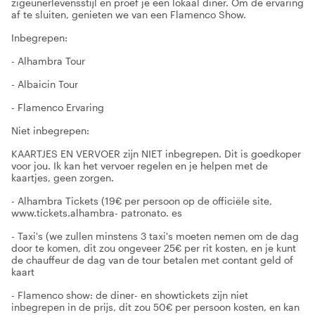
zigeunerlevensstijl en proef je een lokaal diner. Om de ervaring
af te sluiten, genieten we van een Flamenco Show.
Inbegrepen:
- Alhambra Tour
- Albaicin Tour
- Flamenco Ervaring
Niet inbegrepen:
KAARTJES EN VERVOER zijn NIET inbegrepen. Dit is goedkoper
voor jou. Ik kan het vervoer regelen en je helpen met de
kaartjes, geen zorgen.
- Alhambra Tickets (19€ per persoon op de officiële site,
www.tickets.alhambra- patronato. es
- Taxi's (we zullen minstens 3 taxi's moeten nemen om de dag
door te komen, dit zou ongeveer 25€ per rit kosten, en je kunt
de chauffeur de dag van de tour betalen met contant geld of
kaart
- Flamenco show: de diner- en showtickets zijn niet
inbegrepen in de prijs, dit zou 50€ per persoon kosten, en kan