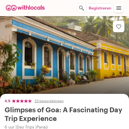
Registreren
4,9
23 beoordelingen
Glimpses of Goa: A Fascinating Day
Trip Experience
6 uur
Day Trips
Panaji