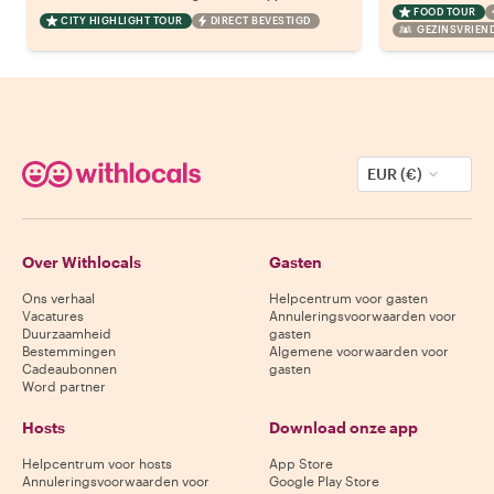
FOOD TOUR
CITY HIGHLIGHT TOUR
DIRECT BEVESTIGD
GEZINSVRIEND
EUR (€)
Over Withlocals
Gasten
Ons verhaal
Helpcentrum voor gasten
Vacatures
Annuleringsvoorwaarden voor
Duurzaamheid
gasten
Bestemmingen
Algemene voorwaarden voor
Cadeaubonnen
gasten
Word partner
Hosts
Download onze app
Helpcentrum voor hosts
App Store
Annuleringsvoorwaarden voor
Google Play Store