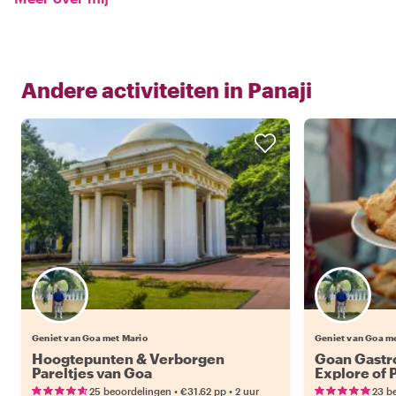
Andere activiteiten in
Panaji
Geniet van Goa met Mario
Geniet van Goa m
Hoogtepunten & Verborgen
Goan Gastr
Pareltjes van Goa
Explore of 
Petiscos.
•
•
25 beoordelingen
€31.62
pp
2 uur
23 b