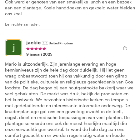
Ook werd er genoten van een smakelijke lunch en een bezoek
aan een plantage. Koele handdoeken en gekoeld water hielden
ons koel.
Een echte aanrader.
jackie
🇬🇧
United Kingdom
9 januari 2025
Mario is uitzonderlijk. Zijn jarenlange ervaring en hoge
kennisniveaus zijn de hele dag door duidelijk. Hij liet geen
vraag onbeantwoord toen hij ons vakkundig door een glimp
van de politieke, culturele en religieuze geschiedenis van Goa
loodste. De dag begon bij een houtgestookte bakkerij waar we
veel gebak aten. De markt was druk, bekijk de producten en
het kunstwerk. We bezochten historische kerken en tempels
met gedetailleerde en interessante informatie onderweg. De
kruidenplantage gaf ons een geweldig inzicht in de teelt,
oogst, dieet en medische toepassingen van veel planten. De
plantage serveerde ons ook de meest heerlijke maaltijd die
onze verwachtingen overtrof. Er werd de hele dag aan ons
comfort gedacht en er werden regelmatig water en koude