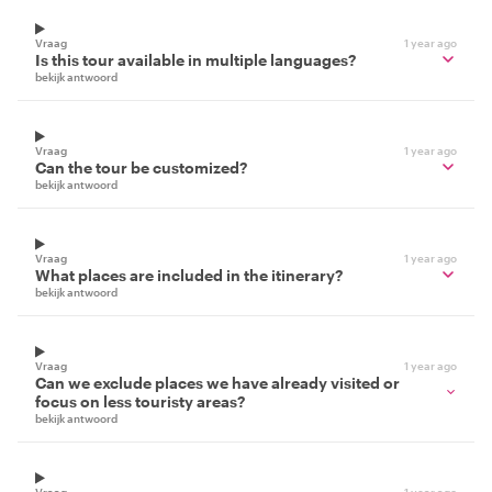
Vraag
1 year ago
Is this tour available in multiple languages?
bekijk antwoord
Vraag
1 year ago
Can the tour be customized?
bekijk antwoord
Vraag
1 year ago
What places are included in the itinerary?
bekijk antwoord
Vraag
1 year ago
Can we exclude places we have already visited or
focus on less touristy areas?
bekijk antwoord
Vraag
1 year ago