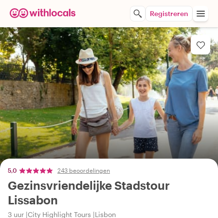
Registreren
5,0
243 beoordelingen
Gezinsvriendelijke Stadstour
Lissabon
3 uur
City Highlight Tours
Lisbon