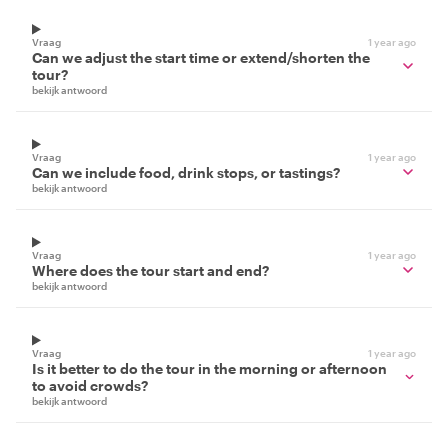
Vraag
1 year ago
Can we adjust the start time or extend/shorten the
tour?
bekijk antwoord
Vraag
1 year ago
Can we include food, drink stops, or tastings?
bekijk antwoord
Vraag
1 year ago
Where does the tour start and end?
bekijk antwoord
Vraag
1 year ago
Is it better to do the tour in the morning or afternoon
to avoid crowds?
bekijk antwoord