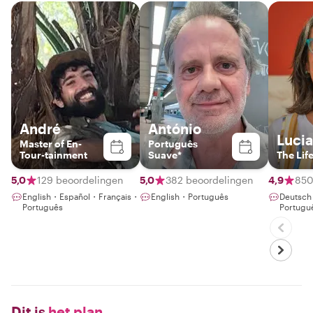
André
António
Lucia
Master of En-
Português
Tour-tainment
Suave*
The Lif
5,0
129 beoordelingen
5,0
382 beoordelingen
4,9
850
English・Español・Français・
English・Português
Deutsc
Português
Portugu
Dit is
het plan