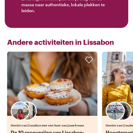
massa naar authentieke, lokale plekken te
leiden.
Andere activiteiten in
Lissabon
Kies jouw favoriete local
Geniet van Lissabon met een host van jouw keuze
Geniet van Lissab
De 10 proeverijen van Lissabon:
Hoogtepunt