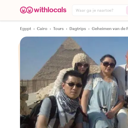
Waar ga je naartoe?
Egypt
›
Cairo
›
Tours
›
Dagtrips
›
Geheimen van de P