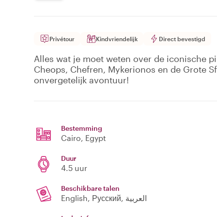
Privétour
Kindvriendelijk
Direct bevestigd
Alles wat je moet weten over de iconische 
Cheops, Chefren, Mykerionos en de Grote S
onvergetelijk avontuur!
Bestemming
Cairo
, Egypt
Duur
4.5 uur
Beschikbare talen
English, Русский, العربية