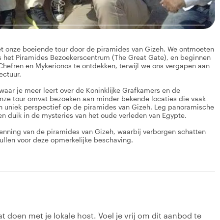
t onze boeiende tour door de piramides van Gizeh. We ontmoeten
ls het Piramides Bezoekerscentrum (The Great Gate), en beginnen
hefren en Mykerionos te ontdekken, terwijl we ons vergapen aan
ectuur.
waar je meer leert over de Koninklijke Grafkamers en de
nze tour omvat bezoeken aan minder bekende locaties die vaak
en uniek perspectief op de piramides van Gizeh. Leg panoramische
n duik in de mysteries van het oude verleden van Egypte.
rkenning van de piramides van Gizeh, waarbij verborgen schatten
vullen voor deze opmerkelijke beschaving.
t doen met je lokale host. Voel je vrij om dit aanbod te