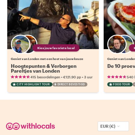
Kies jouw favoriete local
Geniet van Londen met een host van jouw keuze
Geniet van Londen
Hoogtepunten & Verborgen
De 10 proev
Pareltjes van Londen
•
•
415 beoordelingen
€121.90
pp
3 uur
540 
CITY HIGHLIGHT TOUR
DIRECT BEVESTIGD
FOOD TOUR
EUR (€)