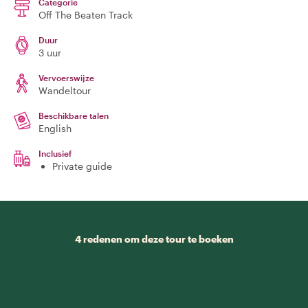
Categorie
Off The Beaten Track
Duur
3 uur
Vervoerswijze
Wandeltour
Beschikbare talen
English
Inclusief
Private guide
4 redenen om deze tour te boeken