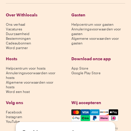
Over Withlocals
Gasten
Ons verhaal
Helpcentrum voor gasten
Vacatures
Annuleringsvoorwaarden voor
Duurzaamheid
gasten
Bestemmingen
Algemene voorwaarden voor
Cadeaubonnen
gasten
Word partner
Hosts
Download onze app
Helpcentrum voor hosts
App Store
Annuleringsvoorwaarden voor
Google Play Store
hosts
Algemene voorwaarden voor
hosts
Word een host
Volg ons
Wij accepteren
Mastercard, Visa, Amex, Di
Facebook
Instagram
YouTube
Beschikbaarheid varieert per bestemming