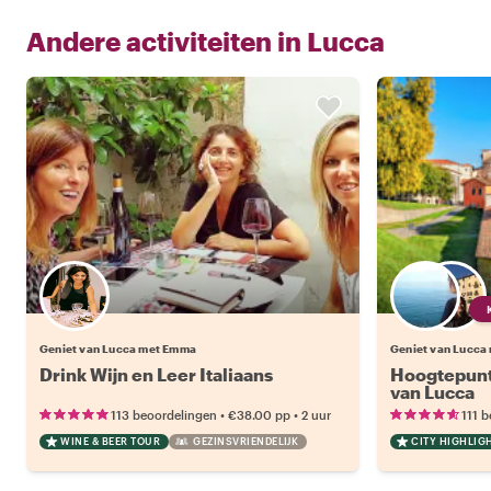
Andere activiteiten in
Lucca
Geniet van Lucca met Emma
Geniet van Lucca 
Drink Wijn en Leer Italiaans
Hoogtepunt
van Lucca
•
•
113 beoordelingen
€38.00
pp
2 uur
111 
WINE & BEER TOUR
GEZINSVRIENDELIJK
CITY HIGHLIG