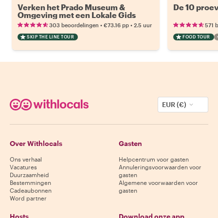
Verken het Prado Museum &
De 10 proev
Omgeving met een Lokale Gids
•
•
303 beoordelingen
€73.16
pp
2.5 uur
571 
SKIP THE LINE TOUR
FOOD TOUR
EUR (€)
Over Withlocals
Gasten
Ons verhaal
Helpcentrum voor gasten
Vacatures
Annuleringsvoorwaarden voor
Duurzaamheid
gasten
Bestemmingen
Algemene voorwaarden voor
Cadeaubonnen
gasten
Word partner
Hosts
Download onze app