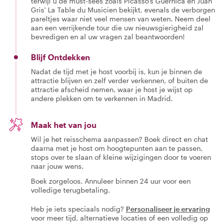
terwijl u de must-sees zoals Picasso's Guernica en Juan
Gris' La Table du Musicien bekijkt, evenals de verborgen
pareltjes waar niet veel mensen van weten. Neem deel
aan een verrijkende tour die uw nieuwsgierigheid zal
bevredigen en al uw vragen zal beantwoorden!
Blijf Ontdekken
Nadat de tijd met je host voorbij is, kun je binnen de
attractie blijven en zelf verder verkennen, of buiten de
attractie afscheid nemen, waar je host je wijst op
andere plekken om te verkennen in Madrid.
Maak het van jou
Wil je het reisschema aanpassen? Boek direct en chat
daarna met je host om hoogtepunten aan te passen,
stops over te slaan of kleine wijzigingen door te voeren
naar jouw wens.
Boek zorgeloos. Annuleer binnen 24 uur voor een
volledige terugbetaling.
Heb je iets speciaals nodig?
Personaliseer je ervaring
voor meer tijd, alternatieve locaties of een volledig op