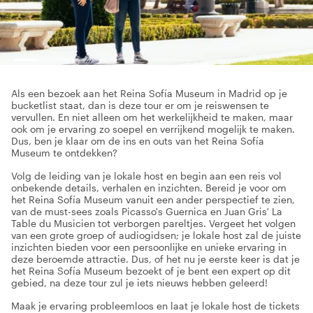
Als een bezoek aan het Reina Sofía Museum in Madrid op je
bucketlist staat, dan is deze tour er om je reiswensen te
vervullen. En niet alleen om het werkelijkheid te maken, maar
ook om je ervaring zo soepel en verrijkend mogelijk te maken.
Dus, ben je klaar om de ins en outs van het Reina Sofía
Museum te ontdekken?
Volg de leiding van je lokale host en begin aan een reis vol
onbekende details, verhalen en inzichten. Bereid je voor om
het Reina Sofía Museum vanuit een ander perspectief te zien,
van de must-sees zoals Picasso's Guernica en Juan Gris' La
Table du Musicien tot verborgen pareltjes. Vergeet het volgen
van een grote groep of audiogidsen; je lokale host zal de juiste
inzichten bieden voor een persoonlijke en unieke ervaring in
deze beroemde attractie. Dus, of het nu je eerste keer is dat je
het Reina Sofía Museum bezoekt of je bent een expert op dit
gebied, na deze tour zul je iets nieuws hebben geleerd!
Maak je ervaring probleemloos en laat je lokale host de tickets