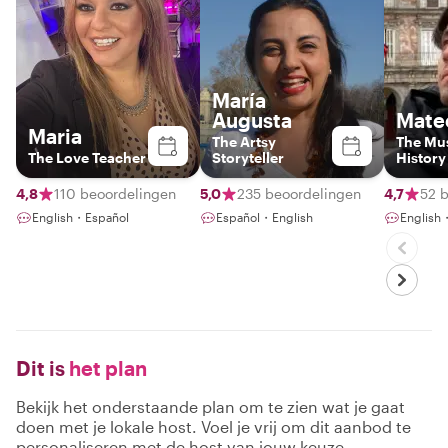
María
Augusta
Mate
Maria
The Artsy
The Mu
The Love Teacher
Storyteller
History
4,8
110 beoordelingen
5,0
235 beoordelingen
4,7
52 
English・Español
Español・English
English
Dit is
het plan
Bekijk het onderstaande plan om te zien wat je gaat
doen met je lokale host. Voel je vrij om dit aanbod te
personaliseren met de host van jouw keuze.