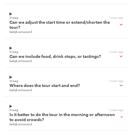
Vraag
1 year ago
Can we adjust the start time or extend/shorten the
tour?
bekijk antwoord
Vraag
1 year ago
Can we include food, drink stops, or tastings?
bekijk antwoord
Vraag
1 year ago
Where does the tour start and end?
bekijk antwoord
Vraag
1 year ago
Is it better to do the tour in the morning or afternoon
to avoid crowds?
bekijk antwoord