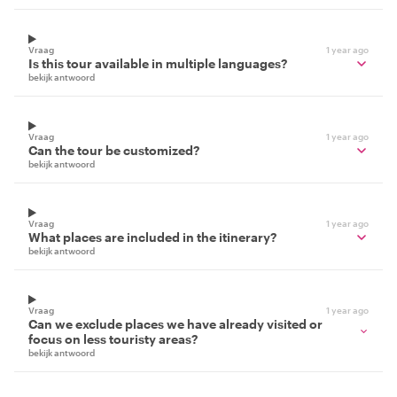
Vraag
1 year ago
Is this tour available in multiple languages?
bekijk antwoord
Vraag
1 year ago
Can the tour be customized?
bekijk antwoord
Vraag
1 year ago
What places are included in the itinerary?
bekijk antwoord
Vraag
1 year ago
Can we exclude places we have already visited or
focus on less touristy areas?
bekijk antwoord