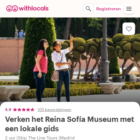
Registreren
4,9
100 beoordelingen
Verken het Reina Sofía Museum met
een lokale gids
2 uur
Skip The Line Tours
Madrid