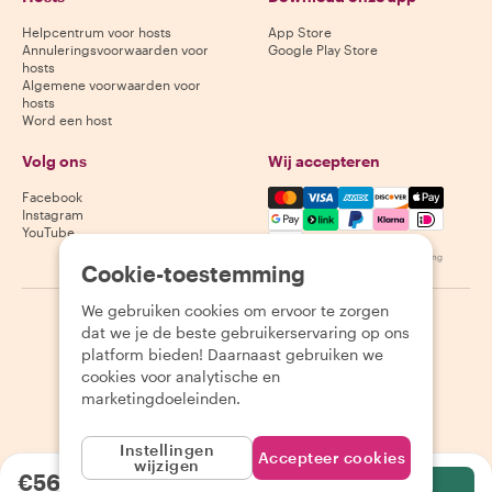
Helpcentrum voor hosts
App Store
Annuleringsvoorwaarden voor
Google Play Store
hosts
Algemene voorwaarden voor
hosts
Word een host
Volg ons
Wij accepteren
Mastercard, Visa, Amex, Di
Facebook
Instagram
YouTube
Beschikbaarheid varieert per bestemming
Cookie-toestemming
We gebruiken cookies om ervoor te zorgen
©
2026
Withlocals.com
|
Privacybeleid
|
Cookies
|
Sitemap
dat we je de beste gebruikerservaring op ons
platform bieden! Daarnaast gebruiken we
cookies voor analytische en
marketingdoeleinden.
Instellingen
Accepteer cookies
wijzigen
€56.80
per persoon