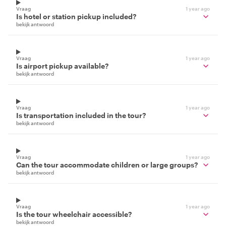
Vraag
1 year ago
Is hotel or station pickup included?
bekijk antwoord
Vraag
1 year ago
Is airport pickup available?
bekijk antwoord
Vraag
1 year ago
Is transportation included in the tour?
bekijk antwoord
Vraag
1 year ago
Can the tour accommodate children or large groups?
bekijk antwoord
Vraag
1 year ago
Is the tour wheelchair accessible?
bekijk antwoord