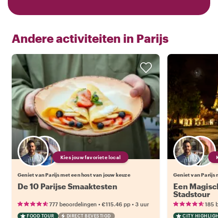
Andere activiteiten in
Parijs
Kies jouw favoriete local
Geniet van Parijs met een host van jouw keuze
Geniet van Parijs
De 10 Parijse Smaaktesten
Een Magisch
Stadstour
•
•
777 beoordelingen
€115.46
pp
3 uur
185 
FOOD TOUR
DIRECT BEVESTIGD
CITY HIGHLIG