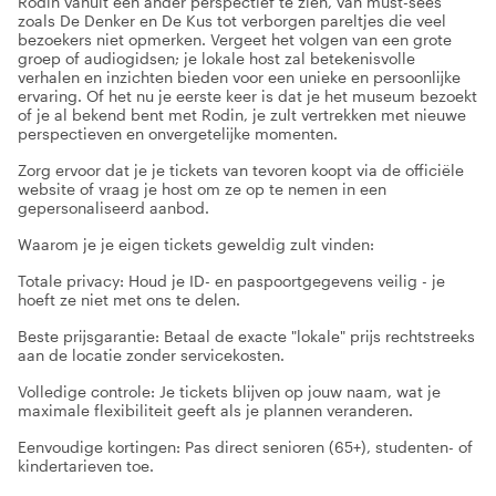
Rodin vanuit een ander perspectief te zien, van must-sees
zoals De Denker en De Kus tot verborgen pareltjes die veel
bezoekers niet opmerken. Vergeet het volgen van een grote
groep of audiogidsen; je lokale host zal betekenisvolle
verhalen en inzichten bieden voor een unieke en persoonlijke
ervaring. Of het nu je eerste keer is dat je het museum bezoekt
of je al bekend bent met Rodin, je zult vertrekken met nieuwe
perspectieven en onvergetelijke momenten.
Zorg ervoor dat je je tickets van tevoren koopt via de officiële
website of vraag je host om ze op te nemen in een
gepersonaliseerd aanbod.
Waarom je je eigen tickets geweldig zult vinden:
Totale privacy: Houd je ID- en paspoortgegevens veilig - je
hoeft ze niet met ons te delen.
Beste prijsgarantie: Betaal de exacte "lokale" prijs rechtstreeks
aan de locatie zonder servicekosten.
Volledige controle: Je tickets blijven op jouw naam, wat je
maximale flexibiliteit geeft als je plannen veranderen.
Eenvoudige kortingen: Pas direct senioren (65+), studenten- of
kindertarieven toe.