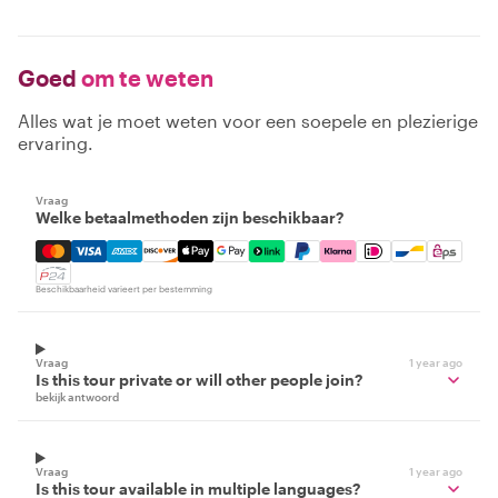
Goed
om te weten
Alles wat je moet weten voor een soepele en plezierige
ervaring.
Vraag
Welke betaalmethoden zijn beschikbaar?
Mastercard, Visa, Amex, Discover, Apple Pay, Google Pay
Beschikbaarheid varieert per bestemming
Vraag
1 year ago
Is this tour private or will other people join?
bekijk antwoord
Vraag
1 year ago
Is this tour available in multiple languages?