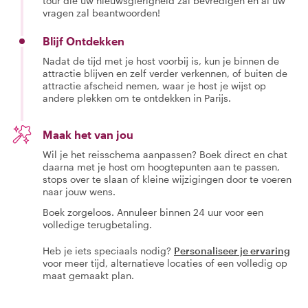
tour die uw nieuwsgierigheid zal bevredigen en al uw
vragen zal beantwoorden!
Blijf Ontdekken
Nadat de tijd met je host voorbij is, kun je binnen de
attractie blijven en zelf verder verkennen, of buiten de
attractie afscheid nemen, waar je host je wijst op
andere plekken om te ontdekken in Parijs.
Maak het van jou
Wil je het reisschema aanpassen? Boek direct en chat
daarna met je host om hoogtepunten aan te passen,
stops over te slaan of kleine wijzigingen door te voeren
naar jouw wens.
Boek zorgeloos. Annuleer binnen 24 uur voor een
volledige terugbetaling.
Heb je iets speciaals nodig?
Personaliseer je ervaring
voor meer tijd, alternatieve locaties of een volledig op
maat gemaakt plan.