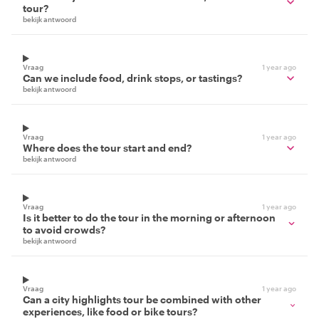
tour?
bekijk antwoord
Vraag
1 year ago
Can we include food, drink stops, or tastings?
bekijk antwoord
Vraag
1 year ago
Where does the tour start and end?
bekijk antwoord
Vraag
1 year ago
Is it better to do the tour in the morning or afternoon
to avoid crowds?
bekijk antwoord
Vraag
1 year ago
Can a city highlights tour be combined with other
experiences, like food or bike tours?