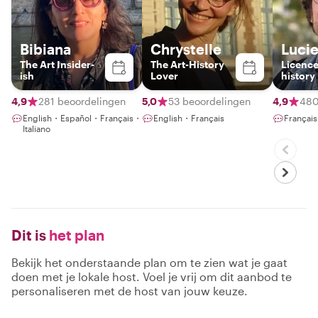
Bibiana
Chrystelle
Luci
The Art Insider-
The Art-History
Licence
ish
Lover
history
passion
revolut
4,9
281 beoordelingen
5,0
53 beoordelingen
4,9
480
Parisia
English・Español・Français・
English・Français
Françai
Italiano
Dit is
het plan
Bekijk het onderstaande plan om te zien wat je gaat
doen met je lokale host. Voel je vrij om dit aanbod te
personaliseren met de host van jouw keuze.