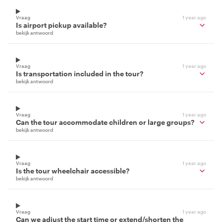
Vraag
1 year ago
Is airport pickup available?
bekijk antwoord
Vraag
1 year ago
Is transportation included in the tour?
bekijk antwoord
Vraag
1 year ago
Can the tour accommodate children or large groups?
bekijk antwoord
Vraag
1 year ago
Is the tour wheelchair accessible?
bekijk antwoord
Vraag
1 year ago
Can we adjust the start time or extend/shorten the