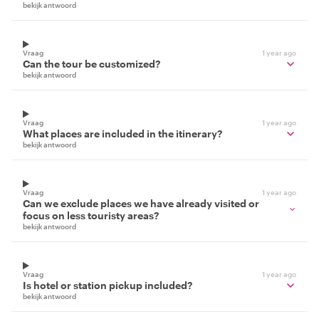
bekijk antwoord
Vraag
1 year ago
Can the tour be customized?
bekijk antwoord
Vraag
1 year ago
What places are included in the itinerary?
bekijk antwoord
Vraag
1 year ago
Can we exclude places we have already visited or
focus on less touristy areas?
bekijk antwoord
Vraag
1 year ago
Is hotel or station pickup included?
bekijk antwoord