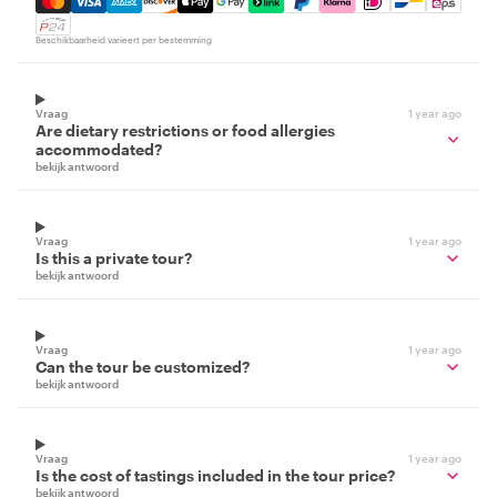
Beschikbaarheid varieert per bestemming
Vraag
1 year ago
Are dietary restrictions or food allergies
accommodated?
bekijk antwoord
Vraag
1 year ago
Is this a private tour?
bekijk antwoord
Vraag
1 year ago
Can the tour be customized?
bekijk antwoord
Vraag
1 year ago
Is the cost of tastings included in the tour price?
bekijk antwoord