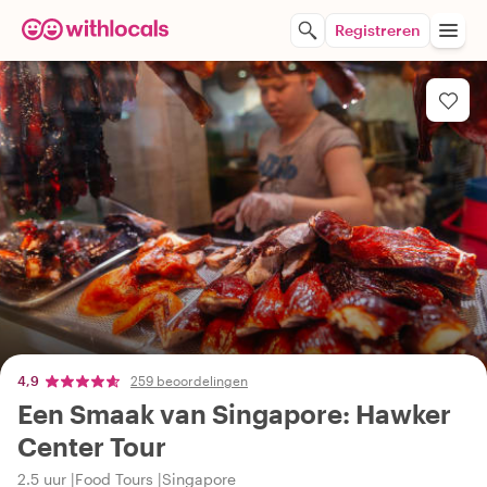
Registreren
4,9
259 beoordelingen
Een Smaak van Singapore: Hawker
Center Tour
2.5 uur
Food Tours
Singapore