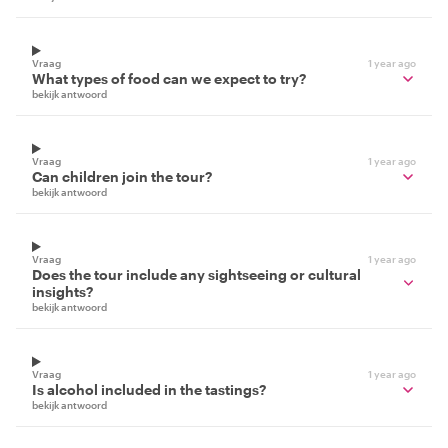
Vraag
1 year ago
What types of food can we expect to try?
bekijk antwoord
Vraag
1 year ago
Can children join the tour?
bekijk antwoord
Vraag
1 year ago
Does the tour include any sightseeing or cultural
insights?
bekijk antwoord
Vraag
1 year ago
Is alcohol included in the tastings?
bekijk antwoord