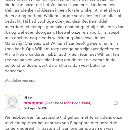
einde van onze tour liet William elk van onze kinderen een
klein aandenken uitkiezen in een lokale winkel. Al met al was
de ervaring perfect. William zorgde voor alles en had alles al
bedacht. Hij had vochtige doekjes, desinfectiemiddel,
meerdere toiletstops gemaakt, contant geld bij zich, en zo kan
ik nog wel even doorgaan. Hoewel onze reis voorbij is, roept
mijn dochter nog steeds willekeurig dankjewel in het
Mandarijn Chinees, wat William haar heeft geleerd, en mijn
zoon heeft Opa William toegevoegd aan zijn avondgebeden.
Als je kleine kinderen hebt, raad ik een tour met William ten
zeerste aan en wees niet bang om de tour als eerste in de
ochtend te doen, want de drukte is dan veel beter te
beheersen.
Wandelen met opa
Bre
(Over local
John Chee-Huat
)
20 april 2026
We hebben een fantastische tijd gehad met John tijdens onze
rondleiding door het centrum van Singapore met onze drie
jonge kinderen! Hij paste zich aan ons tempo aan en was