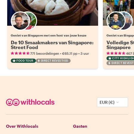
Kies jouw favoriete local
Geniet van Singapore met een host van jouw keuze
Geniet van Singap
De 10 Smaakmakers van Singapore:
Volledige S
Street Food
Singapore
•
•
771 beoordelingen
€65.11
pp
3 uur
467 
CITY HIGHLIG
FOOD TOUR
DIRECT BEVESTIGD
DIRECT BEVEST
EUR (€)
Over Withlocals
Gasten