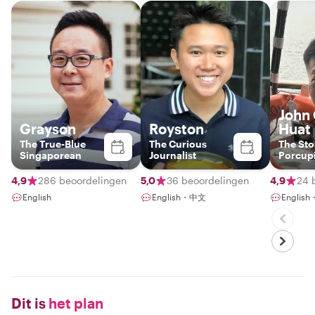
John
Grayson
Royston
Huat
The True-Blue
The Curious
The Sto
Singaporean
Journalist
Porcup
4,9
286 beoordelingen
5,0
36 beoordelingen
4,9
24 
English
English・中文
Englis
Dit is
het plan