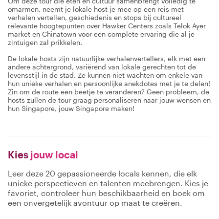
Om deze tour die eten en cultuur samenbrengt volledig te
omarmen, neemt je lokale host je mee op een reis met
verhalen vertellen, geschiedenis en stops bij cultureel
relevante hoogtepunten over Hawker Centers zoals Telok Ayer
market en Chinatown voor een complete ervaring die al je
zintuigen zal prikkelen.
De lokale hosts zijn natuurlijke verhalenvertellers, elk met een
andere achtergrond, variërend van lokale gerechten tot de
levensstijl in de stad. Ze kunnen niet wachten om enkele van
hun unieke verhalen en persoonlijke anekdotes met je te delen!
Zin om de route een beetje te veranderen? Geen probleem, de
hosts zullen de tour graag personaliseren naar jouw wensen en
hun Singapore, jouw Singapore maken!
Kies
jouw local
Leer deze 20 gepassioneerde locals kennen, die elk
unieke perspectieven en talenten meebrengen. Kies je
favoriet, controleer hun beschikbaarheid en boek om
een onvergetelijk avontuur op maat te creëren.