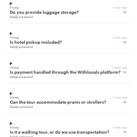
Vraag
1 year ago
Do you provide luggage storage?
bekijk antwoord
Vraag
1 year ago
Is hotel pickup included?
bekijk antwoord
Vraag
1 year ago
Is payment handled through the Withlocals platform?
bekijk antwoord
Vraag
1 year ago
Can the tour accommodate prams or strollers?
bekijk antwoord
Vraag
1 year ago
Is it a walking tour, or do we use transportation?
bekijk antwoord