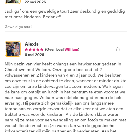
22 mei 2026
Jack gaf ons een geweldige tour! Zeer deskundig en geduldig
met onze kinderen. Bedankt!!
Geweldige tour!
Alexis
(Over local
William
)
6 mei 2026
Mijn gezin van vier heeft onlangs een hawker tour gedaan in
Chinatown met William. Onze groep bestond uit 2
volwassenen en 2 kinderen van 4 en 3 jaar oud. We besloten
om onze tour in de ochtend te doen, wanneer er minder drukte
zou zijn om onze kinderwagen te accommoderen. We kregen
de kans om ontbijt en lunch in het centrum te eten voordat we
naar huis gingen. William was uitstekend gedurende de hele
ervaring. Hij paste zich gemakkelijk aan ons langzamere
tempo aan en zorgde ervoor dat er elke keer dat we aten een
traktatie was voor de kinderen. Als de kinderen klaar waren,
nam hij ze mee voor een wandeling en om foto's te maken met
verschillende vruchten (ze waren fan van de gigantische
kokosnoten) terwijl mijn partner en ik verder aten. Aan het