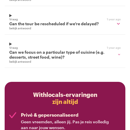
Vraag
1 year ago
Can the tour be rescheduled if we're delayed?
bekijk antwoord
Vraag
1 year ago
Can we focus on a particular type of cuisine (e.g.
desserts, street food, wine)?
bekijk antwoord
Withlocals-ervaringen
zijn altijd
Privé & gepersonaliseerd
Geen vreemden, alleen jij. Pas je reis volledig
aan naar jouw wensen.