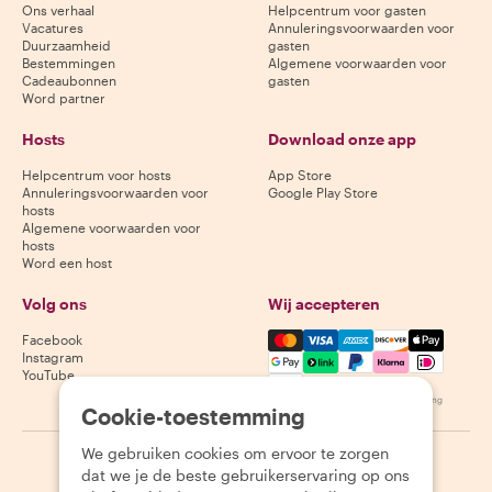
Ons verhaal
Helpcentrum voor gasten
Vacatures
Annuleringsvoorwaarden voor
Duurzaamheid
gasten
Bestemmingen
Algemene voorwaarden voor
Cadeaubonnen
gasten
Word partner
Hosts
Download onze app
Helpcentrum voor hosts
App Store
Annuleringsvoorwaarden voor
Google Play Store
hosts
Algemene voorwaarden voor
hosts
Word een host
Volg ons
Wij accepteren
Mastercard, Visa, Amex, Di
Facebook
Instagram
YouTube
Beschikbaarheid varieert per bestemming
Cookie-toestemming
We gebruiken cookies om ervoor te zorgen
©
2026
Withlocals.com
|
Privacybeleid
|
Cookies
|
Sitemap
dat we je de beste gebruikerservaring op ons