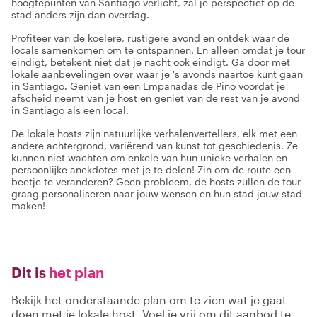
hoogtepunten van Santiago verlicht, zal je perspectief op de
stad anders zijn dan overdag.
Profiteer van de koelere, rustigere avond en ontdek waar de
locals samenkomen om te ontspannen. En alleen omdat je tour
eindigt, betekent niet dat je nacht ook eindigt. Ga door met
lokale aanbevelingen over waar je 's avonds naartoe kunt gaan
in Santiago. Geniet van een Empanadas de Pino voordat je
afscheid neemt van je host en geniet van de rest van je avond
in Santiago als een local.
De lokale hosts zijn natuurlijke verhalenvertellers, elk met een
andere achtergrond, variërend van kunst tot geschiedenis. Ze
kunnen niet wachten om enkele van hun unieke verhalen en
persoonlijke anekdotes met je te delen! Zin om de route een
beetje te veranderen? Geen probleem, de hosts zullen de tour
graag personaliseren naar jouw wensen en hun stad jouw stad
maken!
Dit is
het plan
Bekijk het onderstaande plan om te zien wat je gaat
doen met je lokale host. Voel je vrij om dit aanbod te