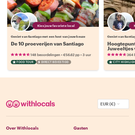
Kies jouw favoriete local
Geniet van Santiago met een host van jouw keuze
Geniet van Santia
De 10 proeverijen van Santiago
Hoogtepunt
Juweeltjes 
•
•
148 beoordelingen
€56.62
pp
3 uur
364 
FOOD TOUR
DIRECT BEVESTIGD
CITY HIGHLIG
EUR (€)
Over Withlocals
Gasten