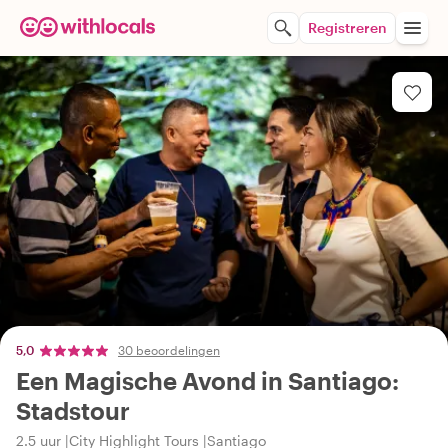
Registreren
5,0
30 beoordelingen
Een Magische Avond in Santiago:
Stadstour
2.5 uur
City Highlight Tours
Santiago