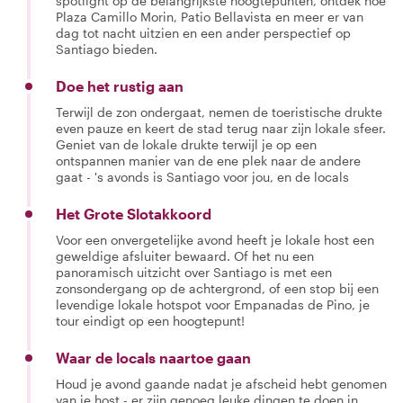
spotlight op de belangrijkste hoogtepunten, ontdek hoe
Plaza Camillo Morin, Patio Bellavista en meer er van
dag tot nacht uitzien en een ander perspectief op
Santiago bieden.
Doe het rustig aan
Terwijl de zon ondergaat, nemen de toeristische drukte
even pauze en keert de stad terug naar zijn lokale sfeer.
Geniet van de lokale drukte terwijl je op een
ontspannen manier van de ene plek naar de andere
gaat - 's avonds is Santiago voor jou, en de locals
Het Grote Slotakkoord
Voor een onvergetelijke avond heeft je lokale host een
geweldige afsluiter bewaard. Of het nu een
panoramisch uitzicht over Santiago is met een
zonsondergang op de achtergrond, of een stop bij een
levendige lokale hotspot voor Empanadas de Pino, je
tour eindigt op een hoogtepunt!
Waar de locals naartoe gaan
Houd je avond gaande nadat je afscheid hebt genomen
van je host - er zijn genoeg leuke dingen te doen in