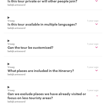
Is this tour private or will other people join?
bekijk antwoord
Vraag
1 year ago
Is this tour available in multiple languages?
bekijk antwoord
Vraag
1 year ago
Can the tour be customized?
bekijk antwoord
Vraag
1 year ago
What places are included in the itinerary?
bekijk antwoord
Vraag
1 year ago
Can we exclude places we have already visited or
focus on less touristy areas?
bekijk antwoord