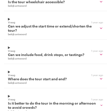
Is the tour wheelchair accessible?
bekijk antwoord
Vraag
1 year ago
Can we adjust the start time or extend/shorten the
tour?
bekijk antwoord
Vraag
1 year ago
Can we include food, drink stops, or tastings?
bekijk antwoord
Vraag
1 year ago
Where does the tour start and end?
bekijk antwoord
Vraag
1 year ago
Is it better to do the tour in the morning or afternoon
to avoid crowds?